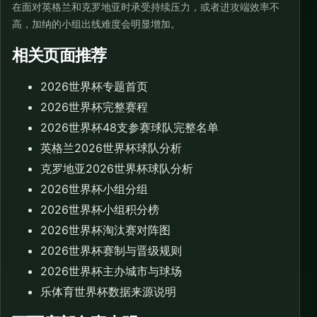
在面对英格兰和克罗地亚时承受持续压力，或者进攻端效率不
高，加纳的小组出线难度会明显增加。
相关页面推荐
2026世界杯专题首页
2026世界杯完整赛程
2026世界杯48支参赛球队完整名单
英格兰2026世界杯球队分析
克罗地亚2026世界杯球队分析
2026世界杯小组分组
2026世界杯小组积分榜
2026世界杯淘汰赛对阵图
2026世界杯赛制与晋级规则
2026世界杯主办城市与球场
乐体育世界杯数据来源说明