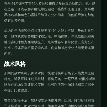
乔丹·阿尤拥有丰富的大赛经验和前场多位置适应能力。他可以
在边路、锋线或影锋区域承担跑动、接应和压迫任务。最终世
界杯名单和角色仍需以后续官方公布为准，但他的经验对加纳
仍有参考价值。
加纳近年的阵容特点是前场速度和个人能力不错，身体对抗积
极，但球队仍需要在防守稳定性、中场控制、阵地战组织和关
键比赛纪律性方面继续提升。最终世界杯名单仍需以官方公布
为准，乐体育会根据后续名单、伤病和状态变化持续更新本页
内容。
战术风格
加纳的战术风格以身体对抗、快速转换和前场个人能力为主要
特点。球队可以通过库杜斯、塞梅尼奥、伊尼亚基·威廉姆斯等
球员在前场制造速度和突破，也可以依靠中场对抗和二点球争
夺提升比赛强度。
在奎罗斯接手后，加纳需要尽快提升防守组织、阵型纪律和攻
守转换质量。面对巴拿马时，加纳需要更主动地控制比赛并提