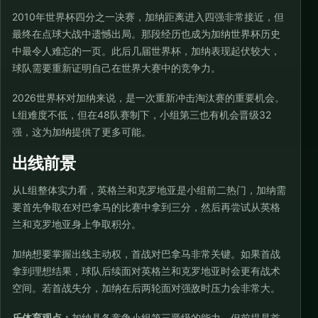
2010年世界杯四分之一决赛，加纳距离进入四强非常接近，但
最终在点球大战中遗憾出局。那段经历也成为加纳世界杯历史
中最令人难忘的一页。此后几届世界杯，加纳表现起伏较大，
球队需要重新证明自己在世界大赛中的竞争力。
2026世界杯对加纳来说，是一次重新冲击淘汰赛的重要机会。
L组难度不低，但在48队赛制下，小组第三也有机会晋级32
强，这为加纳提供了更多可能。
出线前景
从L组整体实力看，英格兰和克罗地亚是小组前二热门，加纳需
要首先争取在对巴拿马的比赛中拿到三分，然后再尝试从英格
兰和克罗地亚身上争取积分。
加纳想要掌握出线主动权，首战对巴拿马非常关键。如果首战
拿到理想结果，球队后续面对英格兰和克罗地亚时会更有战术
空间。若首战失分，加纳在后两轮面对强敌时压力会非常大。
乐体育观点：
加纳具备竞争小组第三晋级的能力，但前提是首