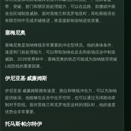
带、突破、射门和禁区前处理能力，可以在边路、前腰或中路
攻击区域制造威胁。面对英格兰和克罗地亚时，库杜斯能否在
有限空间中完成关键推进，将直接影响加纳进攻质量。
塞梅尼奥
塞梅尼奥是加纳锋线非常重要的冲击型球员。他的身体条件、
速度和门前处理能力，可以帮助加纳在反击和前场压迫中制造
威胁。2026世界杯中，塞梅尼奥的状态可能成为加纳能否突破
L组防线的重要因素。
伊尼亚基·威廉姆斯
伊尼亚基·威廉姆斯拥有速度、跑位和锋线冲击力，可以为加纳
提供纵深。他能够在反击中拉开空间，也可以通过无球跑动牵
制对手防线。面对英格兰和克罗地亚这样的强队时，他的速度
优势会非常重要。
托马斯·帕尔特伊