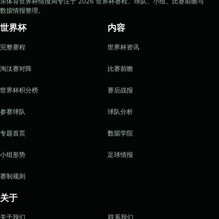
乐体育世界杯情报局专注于 2026 世界杯赛程、球队、小组、比赛前瞻与
数据情报整理。
世界杯
内容
完整赛程
世界杯资讯
淘汰赛对阵
比赛前瞻
世界杯积分榜
赛后战报
参赛球队
球队分析
专题首页
数据学院
小组形势
足球情报
赛制规则
关于
关于我们
联系我们