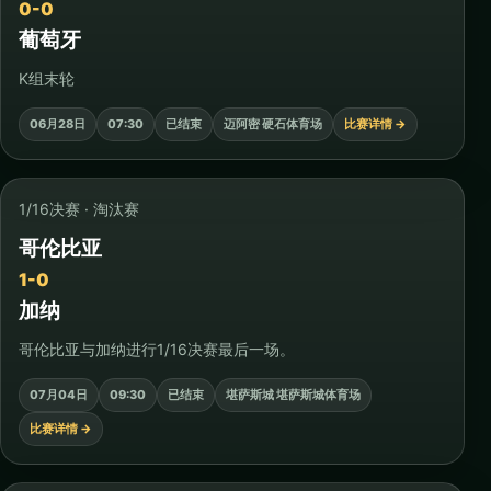
0-0
葡萄牙
K组末轮
06月28日
07:30
已结束
迈阿密 硬石体育场
比赛详情 →
1/16决赛 · 淘汰赛
哥伦比亚
1-0
加纳
哥伦比亚与加纳进行1/16决赛最后一场。
07月04日
09:30
已结束
堪萨斯城 堪萨斯城体育场
比赛详情 →