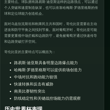
主要特点。球队拥有路易斯·迪亚斯这样的边路强点，可以通过
个人突破和速度制造纵深，也可以依靠哈梅斯·罗德里格斯的传
球和定位球能力创造机会。
面对乌兹别克斯坦和刚果民主共和国时，哥伦比亚需要在主动
进攻和防守平衡之间找到节奏。面对葡萄牙时，哥伦比亚可能
需要更重视中场拦截和边路防守，避免被葡萄牙通过快速传导
和边路突破打开空间。
哥伦比亚的主要特点可以概括为：
路易斯·迪亚斯具备明显边路爆点能力
哈梅斯·罗德里格斯可以提供前场创造力
中场对抗和跑动能力较强
快速转换和反击有威胁
南美比赛韧性突出
防线稳定性和关键战控场能力仍需观察
历史世界杯表现