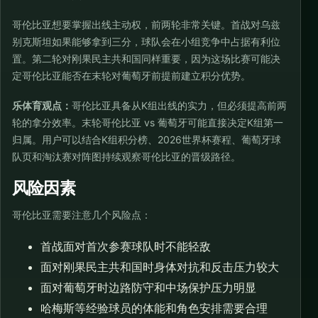
哥伦比亚想要掌握出线主动权，前两轮非常关键。首战对乌兹
别克斯坦如果能够拿到三分，球队会在小组竞争中占据有利位
置。第二轮对刚果民主共和国同样重要，因为这场比赛可能决
定哥伦比亚能否在末轮对葡萄牙前提前建立积分优势。
乐体育观点：
哥伦比亚具备从K组出线的实力，但必须提高前两
轮的拿分效率。末轮哥伦比亚 vs 葡萄牙可能直接决定K组第一
归属。用户可以结合
K组积分榜
、
2026世界杯赛程
、
葡萄牙球
队页
和
淘汰赛对阵图
持续观察哥伦比亚的晋级路径。
风险因素
哥伦比亚需要注意几个风险点：
首战面对首次参赛球队时不能轻敌
面对刚果民主共和国时身体对抗和反击压力较大
面对葡萄牙时边路防守和中场保护压力明显
哈梅斯等经验球员的体能和角色安排需要合理