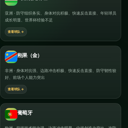
亚洲 · 防守组织务实、身体对抗积极、快速反击直接、年轻球员
成长明显、世界杯经验不足
查看球队 →
刚果（金）
非洲 · 身体对抗强、边路冲击积极、快速反击直接、防守韧性较
好、前场个人能力突出
查看球队 →
葡萄牙
欧洲 · 前场技术能力强、边路冲击明显、中场创造力突出、攻防