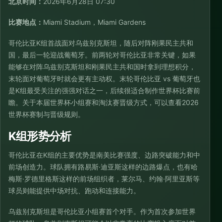
北京时间：
2026年6月28日 07:30
比赛地点：
Miami Stadium，Miami Gardens
哥伦比亚K组首战面对乌兹别克斯坦，随后对阵刚果民主共和
国，最后一轮迎战葡萄牙。前两轮对哥伦比亚非常关键，如果
能够在对阵乌兹别克斯坦和刚果民主共和国时拿到理想积分，
末轮面对葡萄牙时就会更有主动权。末轮哥伦比亚 vs 葡萄牙也
是K组最受关注的强强对话之一，后续很适合制作
世界杯比赛前
瞻
。关于本届世界杯小组赛和淘汰赛晋级方式，可以查看
2026
世界杯赛制与晋级规则
。
K组形势分析
哥伦比亚在K组的主要优势是南美比赛强度、边路突破能力和中
前场创造力。球队拥有路易斯·迪亚斯这样的边路爆点，也有哈
梅斯·罗德里格斯这样的前场组织者，莱尔马、约翰·阿里亚斯等
球员则能提供中场对抗、跑动和连接能力。
乌兹别克斯坦是哥伦比亚小组赛首个对手。作为首次参加世界