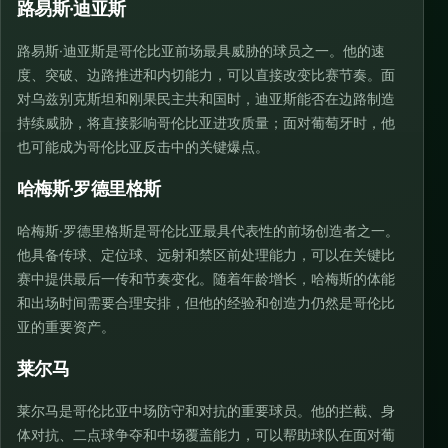
路易斯·迪亚斯
路易斯·迪亚斯是哥伦比亚前场最具威胁的球员之一。他的速
度、突破、边路推进和内切能力，可以直接改变比赛节奏。面
对乌兹别克斯坦和刚果民主共和国时，迪亚斯能否在边路制造
持续威胁，将直接影响哥伦比亚进攻质量；面对葡萄牙时，他
也可能成为哥伦比亚反击中的关键爆点。
哈梅斯·罗德里格斯
哈梅斯·罗德里格斯是哥伦比亚最具代表性的前场创造者之一。
他具备传球、定位球、远射和禁区前处理能力，可以在关键比
赛中提供最后一传和节奏变化。随着年龄增长，哈梅斯的体能
和出场时间需要合理安排，但他的经验和创造力仍然是哥伦比
亚的重要资产。
莱尔马
莱尔马是哥伦比亚中场防守和对抗的重要球员。他的拦截、身
体对抗、二点球争夺和中场覆盖能力，可以帮助球队在面对葡