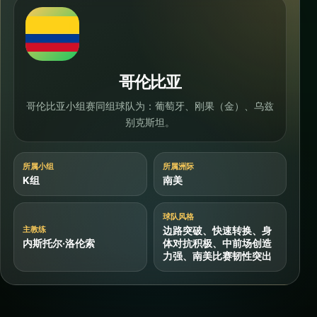
哥伦比亚
哥伦比亚小组赛同组球队为：葡萄牙、刚果（金）、乌兹
别克斯坦。
所属小组
所属洲际
K组
南美
球队风格
主教练
边路突破、快速转换、身
内斯托尔·洛伦索
体对抗积极、中前场创造
力强、南美比赛韧性突出