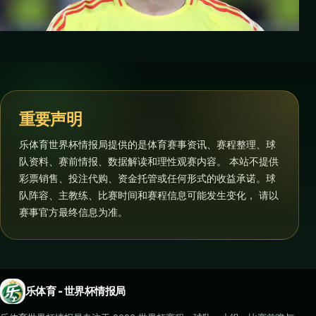
重要声明
乐体育世界杯情报局提供的是体育赛事资讯、赛程整理、球
队资料、赛前情报、数据解读和理性观赛内容。 本站不提供
彩票销售、投注代购、资金托管或任何形式的收益承诺。球
队阵容、主教练、比赛时间和赛程信息可能发生变化， 请以
赛事官方最终信息为准。
乐体育 - 世界杯情报局