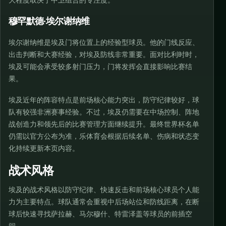
穆罕默德·埃尔谢纳维
埃尔谢纳维是埃及门将位置上的经验型球员。他的门线反应、
出击判断和大赛经验，对埃及防线非常重要。面对比利时时，
埃及可能会承受较多射门压力，门将发挥会直接影响比赛结
果。
埃及近年的阵容特点是前场核心能力突出，防守纪律较好，球
队有较强非洲赛事经验。不过，埃及仍需要在中场控制、阵地
战创造力和领先后的比赛管理方面继续提升。最终世界杯名单
仍需以官方公布为准，乐体育会根据后续名单、伤病和状态变
化持续更新本页内容。
战术风格
埃及的战术风格以防守纪律、快速反击和前场核心球员个人能
力为主要特点。球队通常会重视中后场站位和防线距离，在断
球后快速寻找萨拉赫、马尔穆什、特雷泽盖等球员的前插空
间。