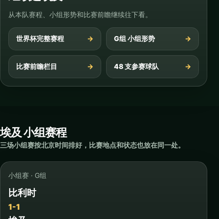
从本队赛程、小组形势和比赛前瞻继续往下看。
世界杯完整赛程
→
G组 小组形势
→
比赛前瞻栏目
→
48 支参赛球队
→
埃及 小组赛程
三场小组赛按北京时间排好，比赛地点和状态也放在同一处。
小组赛 · G组
比利时
1-1