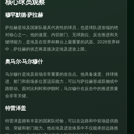
核心球员观察
穆罕默德·萨拉赫
萨拉赫是埃及国家队最具代表性的球员，也是球队进攻端的绝
对核心之一。他的速度、内切射门、无球跑位、反击推进和关
键球能力，是埃及在世界杯舞台上最重要的武器。2026世界杯
中，萨拉赫的状态将直接决定埃及进攻上限。
奥马尔·马尔穆什
马尔穆什是埃及前场非常重要的攻击点。他具备速度、持球推
进、射门和前场多位置适应能力，可以与萨拉赫形成双侧或中
路联动。面对比利时和伊朗时，马尔穆什在反击中的推进质量
会非常关键。
特雷泽盖
特雷泽盖拥有丰富的国家队经验，可以在边路和中前场提供跑
动、突破和射门能力。他在埃及进攻体系中不仅能承担边路推