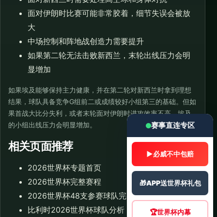
面对伊朗时比赛可能非常胶着，细节失误会被放
大
中场控制和阵地战创造力需要提升
如果第二轮无法击败新西兰，末轮出线压力会明
显增加
如果埃及能够保持主力健康，并在第二轮对新西兰时拿到理想
结果，球队具备竞争G组前二或成绩较好小组第三的基础。但如
果首战大比分失利，或者末轮面对伊朗时进攻效率不高，埃及
的小组出线压力会明显增加。
赛事直连专区
相关页面推荐
▶
必威不中包赔
2026世界杯专题首页
2026世界杯完整赛程
🎁
APP送世界杯礼包
2026世界杯48支参赛球队完整名单
比利时2026世界杯球队分析
🏆
世界杯内幕