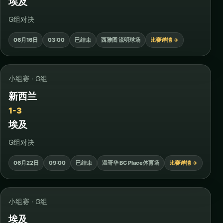
埃及
G组对决
06月16日
03:00
已结束
西雅图 流明球场
比赛详情 →
小组赛 · G组
新西兰
1-3
埃及
G组对决
06月22日
09:00
已结束
温哥华 BC Place体育场
比赛详情 →
小组赛 · G组
埃及