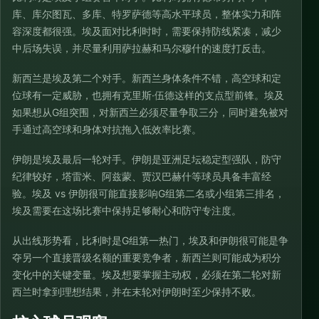
库、库尔图瓦、多库、特罗萨德等高水平球员，整体实力和阵
容深度都很强。埃及面对比利时时，需要保持防线紧凑，减少
中后场失误，并尽量利用萨拉赫和马尔穆什的速度打反击。
新西兰是埃及第二个对手。新西兰身体条件不错，高空球和定
位球有一定威胁，也拥有克里斯·伍德这样的支点型前锋。埃及
如果想从G组突围，对新西兰必须尽量争取三分，同时避免被对
手通过高空球和身体对抗拖入低效率比赛。
伊朗是埃及最后一轮对手。伊朗是亚洲足坛稳定型强队，防守
纪律较好，塔雷米、阿兹蒙、贾汉巴赫什等球员具备丰富经
验。埃及 vs 伊朗很可能直接影响G组第二名或小组第三排名，
埃及需要在这场比赛中保持足够耐心和防守专注度。
从出线形势看，比利时是G组第一热门，埃及和伊朗很可能是争
夺另一个直接晋级名额的重要竞争者，新西兰则可能成为积分
变化中的关键变量。埃及想要掌握主动权，必须在第二轮对新
西兰时拿到理想结果，并在末轮对伊朗时至少保持不败。