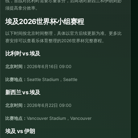
线，首战对比利时需要尽量拿分，后两场对新西兰和伊朗则必
须提高拿分效率。
埃及2026世界杯小组赛程
以下时间按北京时间整理，具体以官方后续更新为准。更多比
赛安排可以查看乐体育整理的
2026世界杯完整赛程
。
比利时 vs 埃及
北京时间：
2026年6月16日 09:00
比赛地点：
Seattle Stadium，Seattle
新西兰 vs 埃及
北京时间：
2026年6月22日 09:00
比赛地点：
Vancouver Stadium，Vancouver
埃及 vs 伊朗