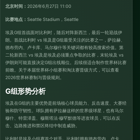
北京时间：
2026年6月27日 11:00
比赛地点：
Seattle Stadium，Seattle
埃及G组首战面对比利时，随后对阵新西兰，最后一轮迎战伊
朗。首战比利时 vs 埃及是G组最受关注的比赛之一，萨拉赫、
德布劳内、卢卡库、马尔穆什等关键词都有较高搜索价值。第
二轮新西兰 vs 埃及是埃及必须重点争取的比赛，末轮埃及 vs
伊朗则可能直接决定G组出线顺位。后续很适合制作
世界杯比赛
前瞻
。关于本届世界杯小组赛和淘汰赛晋级方式，可以查看
2026世界杯赛制与晋级规则
。
G组形势分析
埃及在G组的主要优势是前场核心球员能力、反击速度、大赛经
验和防守韧性。球队拥有萨拉赫这样的世界级球星，也有马尔
穆什、特雷泽盖、穆斯塔法·穆罕默德等进攻球员，可以在反
击、边路推进和禁区终结中制造威胁。
比利时是埃及小组赛首个对手。比利时拥有德布劳内、卢卡