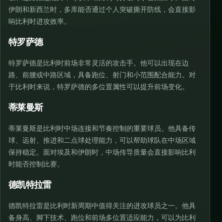
伊朗和新西兰时，多库能否通过个人突破撕开防线，会直接影
响比利时进攻效率。
特罗萨德
特罗萨德是比利时前场非常灵活的攻击手。他可以出现在边
路、前腰或中路区域，具备跑位、射门和小范围配合能力。对
于比利时来说，特罗萨德的多位置属性可以提升前场变化。
蒂莱曼斯
蒂莱曼斯是比利时中场连接和节奏控制的重要球员。他具备传
球、远射、推进和二点球处理能力，可以帮助球队在中场区域
保持稳定。面对埃及和伊朗时，中场传导质量会直接影响比利
时能否控制比赛。
德凯特拉雷
德凯特拉雷是比利时新周期中值得关注的进攻球员之一。他具
备身高、脚下技术、跑位和前场多位置适应能力，可以为比利