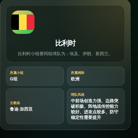
比利时
比利时小组赛同组球队为：埃及、伊朗、新西兰。
所属小组
所属洲际
G组
欧洲
球队风格
中前场创造力强、边路突
主教练
破积极、阵地战传控能力
鲁迪·加西亚
较好、进攻点较多、防守
稳定性需要提升