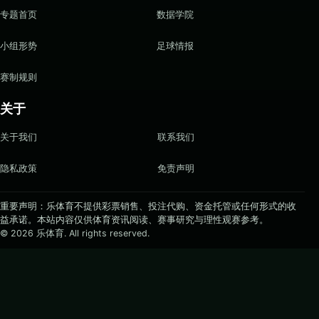
专题首页
数据学院
小组形势
足球情报
赛制规则
关于
关于我们
联系我们
隐私政策
免责声明
重要声明：乐体育不提供彩票销售、投注代购、资金托管或任何形式的收
益承诺。本站内容仅供体育资讯阅读、赛事研究与理性观赛参考。
© 2026 乐体育. All rights reserved.