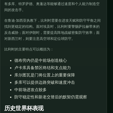
有多库、特罗萨德、奥蓬达等能够通过速度和个人能力制造空
间的攻击手。
在鲁迪·加西亚执教下，比利时需要在进攻天赋和防守平衡之间
找到更稳定的结构。面对埃及时，比利时要警惕萨拉赫带来的
反击威胁；面对伊朗时，需要提高阵地战破密集防守效率；面
对新西兰时，则要注意高空球和定位球防守。
比利时的主要特点可以概括为：
德布劳内仍是中前场创造核心
卢卡库具备禁区终结和支点能力
库尔图瓦是门将位置上的重要保障
多库可以提供边路突破和速度冲击
中前场进攻点较多
防守稳定性和新老交替后的默契仍需观察
历史世界杯表现