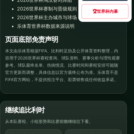
2026世界杯淘汰赛对阵图
2026世界杯赛制与晋级规则
🏆
世界杯内幕
2026世界杯主办城市与球场
乐体育世界杯数据来源说明
页面底部免责声明
本文由乐体育根据FIFA、比利时足协及公开体育资料整理，内
容用于2026世界杯赛程查询、球队资料、赛事分析与理性观赛
参考。球队最终名单、伤病情况、比赛时间和赛程安排可能随
官方更新而调整，具体信息以官方最终公布为准。乐体育不是
FIFA官方网站，不提供投注平台、彩票销售或任何收益承诺。
继续追比利时
从本队赛程、小组形势和比赛前瞻继续往下看。