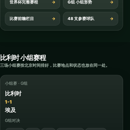
世界杯完整赛程
→
G组 小组形势
→
比赛前瞻栏目
→
48 支参赛球队
→
比利时 小组赛程
三场小组赛按北京时间排好，比赛地点和状态也放在同一处。
小组赛 · G组
比利时
1-1
埃及
G组对决