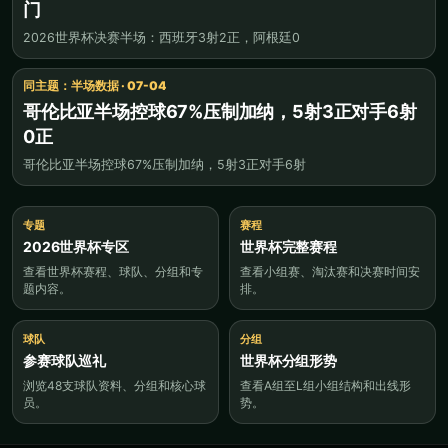
门
2026世界杯决赛半场：西班牙3射2正，阿根廷0
同主题：半场数据 · 07-04
哥伦比亚半场控球67%压制加纳，5射3正对手6射
0正
哥伦比亚半场控球67%压制加纳，5射3正对手6射
专题
赛程
2026世界杯专区
世界杯完整赛程
查看世界杯赛程、球队、分组和专
查看小组赛、淘汰赛和决赛时间安
题内容。
排。
球队
分组
参赛球队巡礼
世界杯分组形势
浏览48支球队资料、分组和核心球
查看A组至L组小组结构和出线形
员。
势。