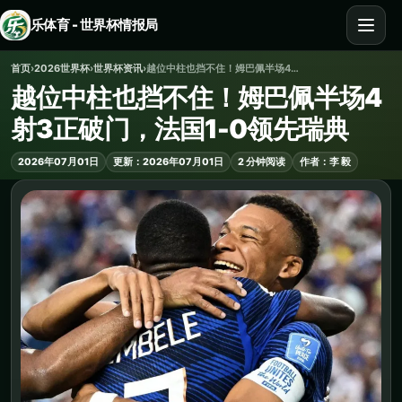
乐体育 - 世界杯情报局
首页
›
2026世界杯
›
世界杯资讯
›
越位中柱也挡不住！姆巴佩半场4射3正破门，法国1-0领先瑞典
越位中柱也挡不住！姆巴佩半场4
射3正破门，法国1-0领先瑞典
2026年07月01日
更新：2026年07月01日
2 分钟阅读
作者：李 毅