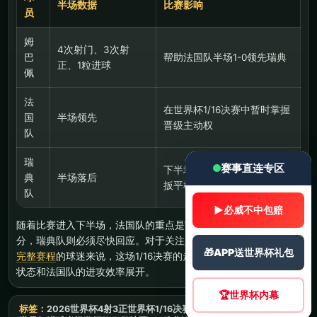
半场数据
比赛影响
员
姆
4次射门、3次射
巴
帮助法国队半场1-0领先瑞典
正、1粒进球
佩
法
在世界杯1/16决赛中暂时掌握
国
半场领先
晋级主动权
队
瑞
赛事直连专区
下半场需要限制姆巴佩并寻找
典
半场落后
扳平机会
队
▶
必威不中包赔
随着比赛进入下半场，法国队的重点是守住领先并争取扩大比
分，瑞典队则必须尽快回应。对于关注
2026世界杯专区
和
世界杯
🎁
APP送世界杯礼包
完整赛程
的球迷来说，这场1/16决赛的走势，仍将围绕姆巴佩的
状态和法国队的进攻效率展开。
🏆
世界杯内幕
标签：
2026世界杯
4射3正
世界杯1/16决赛
世界杯淘汰赛
世界杯资讯