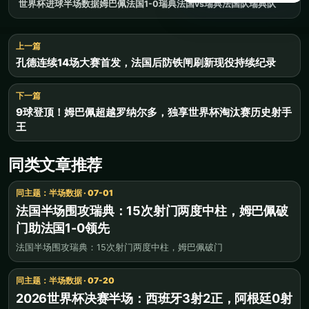
世界杯进球
半场数据
姆巴佩
法国1-0瑞典
法国vs瑞典
法国队
瑞典队
上一篇
孔德连续14场大赛首发，法国后防铁闸刷新现役持续纪录
下一篇
9球登顶！姆巴佩超越罗纳尔多，独享世界杯淘汰赛历史射手
王
同类文章推荐
同主题：半场数据 · 07-01
法国半场围攻瑞典：15次射门两度中柱，姆巴佩破
门助法国1-0领先
法国半场围攻瑞典：15次射门两度中柱，姆巴佩破门
同主题：半场数据 · 07-20
2026世界杯决赛半场：西班牙3射2正，阿根廷0射