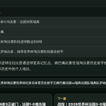
息
杯1/16决赛：法国对阵瑞典
巴佩
界杯淘汰赛阶段进球数达到9球
越罗纳尔多，独享世界杯淘汰赛阶段最佳射手
赛进球往往比普通进球更具记忆点。姆巴佩此番登顶淘汰赛历史射手
杯历史中的个人地位。
世界杯淘汰赛
世界杯纪录
乐体育
历史射手王
姆巴佩
法国vs瑞典
法国队
瑞典队
罗纳
下一篇
射3正破门，法国1-0领先瑞
战报｜2026世界杯法国3-0