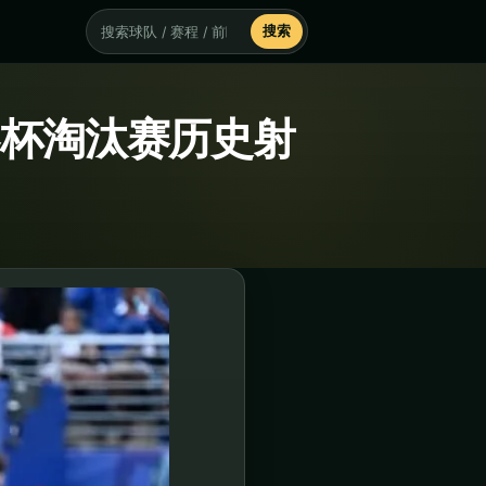
搜索
搜索
界杯淘汰赛历史射