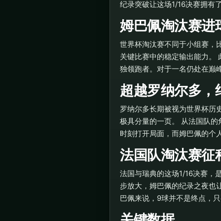
纪录突破让这场1/16决赛拥有
姆巴佩淘汰赛进
世界杯淘汰赛不同于小组赛，
关键比赛中的稳定输出能力。
独领跑者。对于一名仍处在巅
超越罗纳尔多，
罗纳尔多长期被视为世界杯历
极具分量的一页。 从法国队
时刻打开局面，而姆巴佩的个
法国队淘汰赛征
法国与瑞典的这场1/16决赛
步放大，姆巴佩的纪录之夜也
巴佩来说，9球并不是终点，
关键数据