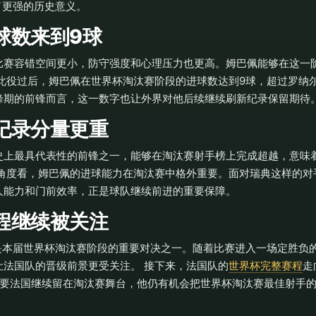
了更强的历史意义。
球数来到9球
比赛容错空间更小，防守强度和心理压力也更高。姆巴佩能够在这一
 此役过后，姆巴佩在世界杯淘汰赛阶段的进球数达到9球，超过罗纳
峰期的前锋而言，这一数字也让外界对他后续继续刷新纪录保留期待
纪录分量更重
史上最具代表性的前锋之一，能够在淘汰赛射手榜上完成超越，意味
的角度看，姆巴佩的进球能力在淘汰赛中格外重要。面对瑞典这样的对
人能力和门前效率，正是球队继续前进的重要保障。
程继续被关注
，是本届世界杯淘汰赛阶段的重要对决之一。随着比赛进入一场定胜负
让法国队的晋级前景更受关注。 接下来，法国队的
世界杯完整赛程
走
只要法国继续留在淘汰赛舞台，他仍有机会把世界杯淘汰赛最佳射手