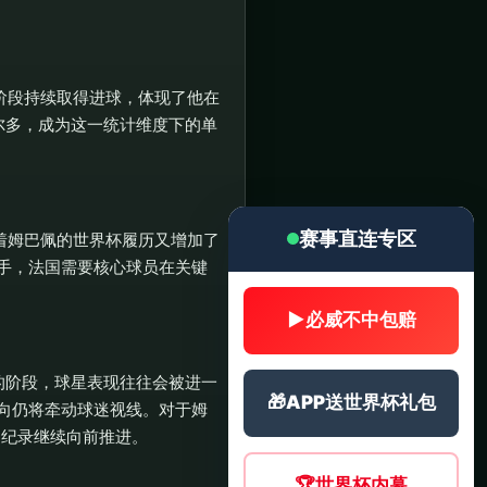
阶段持续取得进球，体现了他在
尔多，成为这一统计维度下的单
。
赛事直连专区
着姆巴佩的世界杯履历又增加了
手，法国需要核心球员在关键
▶
必威不中包赔
的阶段，球星表现往往会被进一
🎁
APP送世界杯礼包
向仍将牵动球迷视线。对于姆
的纪录继续向前推进。
🏆
世界杯内幕