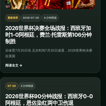
最新推荐
2026-07-20
4 分钟阅读
2026世界杯决赛全场战报：西班牙加
时1-0阿根廷，费兰·托雷斯第106分钟
制胜
乐体育7月20日讯 北京时间7月20日凌晨，2026世界杯决赛
在美国
阅读全文 →
07-20
3 分钟阅读
2026世界杯90分钟战报：西班牙0-0
阿根廷，恩佐染红两中卫伤退