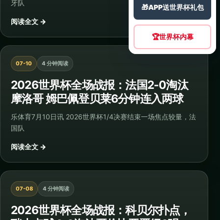
牙队
🎁
APP送世界杯礼包
阅读全文 →
🏆
世界杯内幕
07-10
4 分钟阅读
2026世界杯全场战报：法国2-0淘汰
摩洛哥 姆巴佩登贝莱6分钟连入两球
乐体育7月10日讯 2026世界杯1/4决赛结束一场焦点较量，法
国队
阅读全文 →
07-08
4 分钟阅读
2026世界杯全场战报：科贝尔扑点，