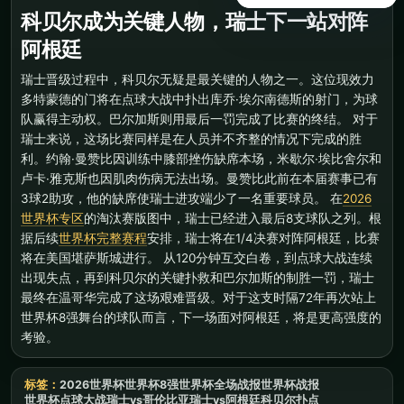
科贝尔成为关键人物，瑞士下一站对阵
阿根廷
瑞士晋级过程中，科贝尔无疑是最关键的人物之一。这位现效力
多特蒙德的门将在点球大战中扑出库乔·埃尔南德斯的射门，为球
队赢得主动权。巴尔加斯则用最后一罚完成了比赛的终结。 对于
瑞士来说，这场比赛同样是在人员并不齐整的情况下完成的胜
利。约翰·曼赞比因训练中膝部挫伤缺席本场，米歇尔·埃比舍尔和
卢卡·雅克斯也因肌肉伤病无法出场。曼赞比此前在本届赛事已有
3球2助攻，他的缺席使瑞士进攻端少了一名重要球员。 在
2026
世界杯专区
的淘汰赛版图中，瑞士已经进入最后8支球队之列。根
据后续
世界杯完整赛程
安排，瑞士将在1/4决赛对阵阿根廷，比赛
将在美国堪萨斯城进行。 从120分钟互交白卷，到点球大战连续
出现失点，再到科贝尔的关键扑救和巴尔加斯的制胜一罚，瑞士
最终在温哥华完成了这场艰难晋级。对于这支时隔72年再次站上
世界杯8强舞台的球队而言，下一场面对阿根廷，将是更高强度的
考验。
标签：
2026世界杯
世界杯8强
世界杯全场战报
世界杯战报
世界杯点球大战
瑞士vs哥伦比亚
瑞士vs阿根廷
科贝尔扑点