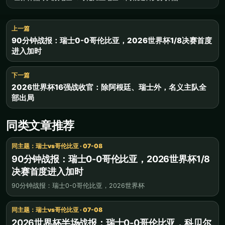
上一篇
90分钟战报：瑞士0-0哥伦比亚，2026世界杯1/8决赛首度
进入加时
下一篇
2026世界杯16强战收官：除阿根廷、瑞士外，名义主队全
部出局
同类文章推荐
同主题：瑞士vs哥伦比亚 · 07-08
90分钟战报：瑞士0-0哥伦比亚，2026世界杯1/8
决赛首度进入加时
90分钟战报：瑞士0-0哥伦比亚，2026世界杯
同主题：瑞士vs哥伦比亚 · 07-08
2026世界杯半场战报：瑞士0-0哥伦比亚，科贝尔