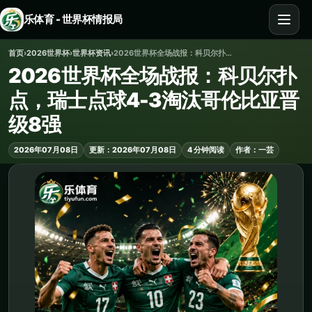
乐体育 - 世界杯情报局
首页
›
2026世界杯
›
世界杯资讯
›
2026世界杯全场战报：科贝尔扑点，瑞士点球4-3淘汰哥伦比亚晋级8强
2026世界杯全场战报：科贝尔扑
点，瑞士点球4-3淘汰哥伦比亚晋
级8强
2026年07月08日
更新：2026年07月08日
4 分钟阅读
作者：一芸