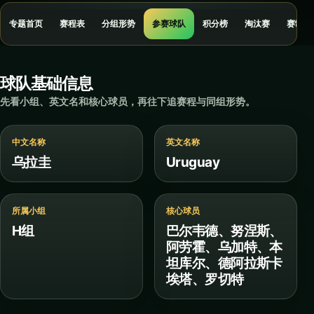
专题首页
赛程表
分组形势
参赛球队
积分榜
淘汰赛
赛制规
球队基础信息
先看小组、英文名和核心球员，再往下追赛程与同组形势。
中文名称
英文名称
乌拉圭
Uruguay
所属小组
核心球员
H组
巴尔韦德、努涅斯、
阿劳霍、乌加特、本
坦库尔、德阿拉斯卡
埃塔、罗切特