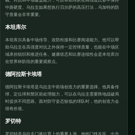
中路硬度。乌拉圭如果想执行贝尔萨的高压打法，乌加特的防
守质量会非常重要。
本坦库尔
本坦库尔具备中场传导、攻防衔接和比赛阅读能力。他可以帮
助乌拉圭在高强度对抗之外保持一定控球质量，也能在中场区
域承担组织和推进任务。健康状态和比赛连续性会是本坦库尔
在世界杯阶段的重要观察点。
德阿拉斯卡埃塔
德阿拉斯卡埃塔是乌拉圭中前场创造力的重要选择。他具备传
球、定位球和禁区前处理能力，可以在乌拉圭需要阵地战破局
时提供不同思路。面对防守姿态较低的球队时，他的创造力会
很有价值。
罗切特
罗切特是乌拉圭门将位置上的重要人选。他的门线反应、出击