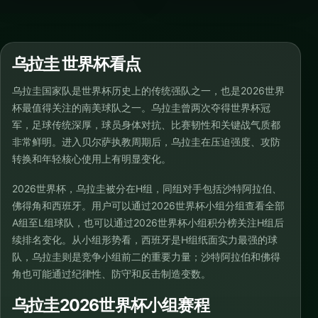
乌拉圭 世界杯看点
乌拉圭国家队是世界杯历史上的传统强队之一，也是2026世界
杯最值得关注的南美球队之一。乌拉圭曾两次夺得世界杯冠
军，足球传统深厚，球员身体对抗、比赛韧性和关键战气质都
非常鲜明。进入贝尔萨执教周期后，乌拉圭在压迫强度、攻防
转换和年轻核心使用上有明显变化。
2026世界杯，乌拉圭被分在H组，同组对手包括沙特阿拉伯、
佛得角和西班牙。用户可以通过
2026世界杯小组分组
查看全部
A组至L组球队，也可以通过
2026世界杯小组积分榜
关注H组后
续排名变化。从小组形势看，西班牙是H组纸面实力最强的球
队，乌拉圭则是竞争小组前二的重要力量；沙特阿拉伯和佛得
角也可能通过纪律性、防守和反击制造变数。
乌拉圭2026世界杯小组赛程