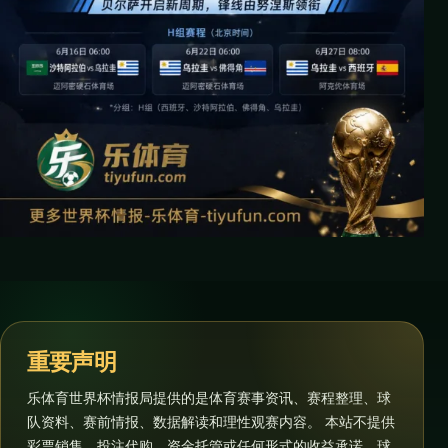
重要声明
乐体育世界杯情报局提供的是体育赛事资讯、赛程整理、球
队资料、赛前情报、数据解读和理性观赛内容。 本站不提供
彩票销售、投注代购、资金托管或任何形式的收益承诺。球