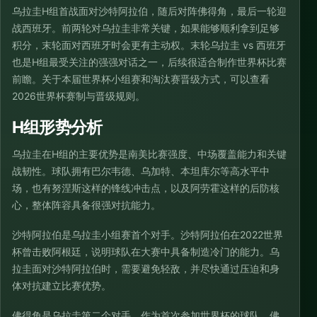
乌拉圭H组首战面对沙特阿拉伯，随后对阵佛得角，最后一轮迎
战西班牙。前两轮对乌拉圭非常关键，如果能够顺利拿到足够
积分，末轮面对西班牙时会更有主动权。末轮乌拉圭 vs 西班牙
也是H组最受关注的强强对话之一，后续很适合制作
世界杯比赛
前瞻
。关于本届世界杯小组赛和淘汰赛晋级方式，可以查看
2026世界杯赛制与晋级规则
。
H组形势分析
乌拉圭在H组的主要优势是南美比赛强度、中场覆盖能力和关键
战韧性。球队拥有巴尔韦德、乌加特、本坦库尔等高水平中
场，也有努涅斯这样的锋线冲击点，以及阿劳霍这样的后防核
心，整体阵容具备很强对抗能力。
沙特阿拉伯是乌拉圭小组赛首个对手。沙特阿拉伯在2022世界
杯曾击败阿根廷，说明球队在大赛中具备制造冷门的能力。乌
拉圭面对沙特阿拉伯时，需要避免轻敌，并尽快通过压迫和身
体对抗建立比赛优势。
佛得角是乌拉圭第二个对手。作为首次参加世界杯的球队，佛