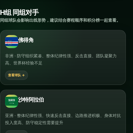
H组 同组对手
同组球队会影响出线形势，建议结合赛程顺序和积分榜一起查看。
佛得角
非洲 · 防守组织紧凑、整体纪律性强、反击直接、团队凝聚力
高、世界杯经验不足
查看球队 →
沙特阿拉伯
亚洲 · 整体纪律性强、快速反击直接、边路推进积极、身体对抗
投入度高、防守稳定性需要提升