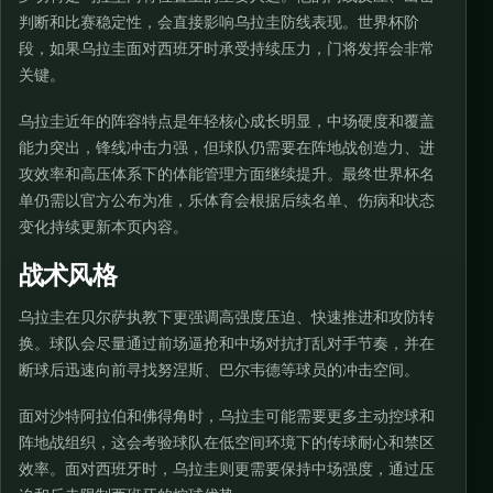
判断和比赛稳定性，会直接影响乌拉圭防线表现。世界杯阶
段，如果乌拉圭面对西班牙时承受持续压力，门将发挥会非常
关键。
乌拉圭近年的阵容特点是年轻核心成长明显，中场硬度和覆盖
能力突出，锋线冲击力强，但球队仍需要在阵地战创造力、进
攻效率和高压体系下的体能管理方面继续提升。最终世界杯名
单仍需以官方公布为准，乐体育会根据后续名单、伤病和状态
变化持续更新本页内容。
战术风格
乌拉圭在贝尔萨执教下更强调高强度压迫、快速推进和攻防转
换。球队会尽量通过前场逼抢和中场对抗打乱对手节奏，并在
断球后迅速向前寻找努涅斯、巴尔韦德等球员的冲击空间。
面对沙特阿拉伯和佛得角时，乌拉圭可能需要更多主动控球和
阵地战组织，这会考验球队在低空间环境下的传球耐心和禁区
效率。面对西班牙时，乌拉圭则更需要保持中场强度，通过压