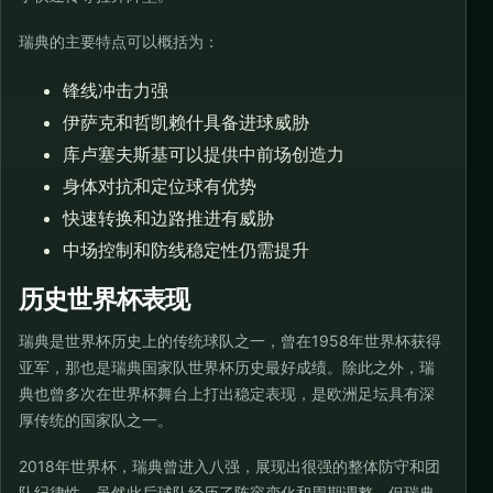
瑞典的主要特点可以概括为：
锋线冲击力强
伊萨克和哲凯赖什具备进球威胁
库卢塞夫斯基可以提供中前场创造力
身体对抗和定位球有优势
快速转换和边路推进有威胁
中场控制和防线稳定性仍需提升
历史世界杯表现
瑞典是世界杯历史上的传统球队之一，曾在1958年世界杯获得
亚军，那也是瑞典国家队世界杯历史最好成绩。除此之外，瑞
典也曾多次在世界杯舞台上打出稳定表现，是欧洲足坛具有深
厚传统的国家队之一。
2018年世界杯，瑞典曾进入八强，展现出很强的整体防守和团
队纪律性。虽然此后球队经历了阵容变化和周期调整，但瑞典