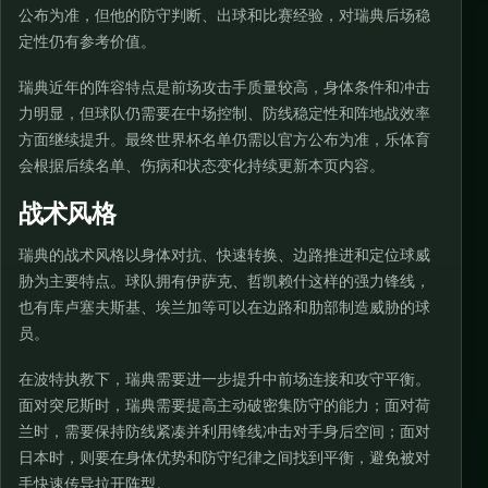
公布为准，但他的防守判断、出球和比赛经验，对瑞典后场稳
定性仍有参考价值。
瑞典近年的阵容特点是前场攻击手质量较高，身体条件和冲击
力明显，但球队仍需要在中场控制、防线稳定性和阵地战效率
方面继续提升。最终世界杯名单仍需以官方公布为准，乐体育
会根据后续名单、伤病和状态变化持续更新本页内容。
战术风格
瑞典的战术风格以身体对抗、快速转换、边路推进和定位球威
胁为主要特点。球队拥有伊萨克、哲凯赖什这样的强力锋线，
也有库卢塞夫斯基、埃兰加等可以在边路和肋部制造威胁的球
员。
在波特执教下，瑞典需要进一步提升中前场连接和攻守平衡。
面对突尼斯时，瑞典需要提高主动破密集防守的能力；面对荷
兰时，需要保持防线紧凑并利用锋线冲击对手身后空间；面对
日本时，则要在身体优势和防守纪律之间找到平衡，避免被对
手快速传导拉开阵型。