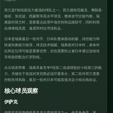
荷兰是F组纸面实力最强的球队之一。荷兰拥有范戴克、弗朗基·
德容、加克波、西蒙斯等高水平球员，整体攻守比较均衡。瑞
典面对荷兰时，需要重点处理中场空间和边路防守，同时利用
自身锋线高度、速度和对抗寻找机会。
日本是瑞典最后一轮对手。日本队整体跑动积极，传控能力和
快速转换能力较强，球员技术细腻。瑞典面对日本时，身体对
抗和定位球可能是重要优势，但也需要防止被日本通过连续传
导和肋部配合打穿防线。
从出线形势看，瑞典具备竞争F组前二或成绩较好小组第三的能
力。关键在于首战对突尼斯必须尽量拿分，第二轮对荷兰需要
控制失球风险，最后一轮对日本可能直接决定小组出线命运。
核心球员观察
伊萨克
伊萨克是瑞典锋线最具关注度的球员之一。他具备身高、速