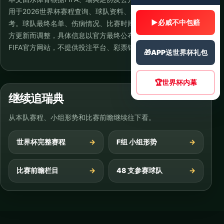
用于2026世界杯赛程查询、球队资料、赛事分析与理性观赛参
▶
必威不中包赔
考。球队最终名单、伤病情况、比赛时间和赛程安排可能随官
方更新而调整，具体信息以官方最终公布为准。乐体育不是
FIFA官方网站，不提供投注平台、彩票销售或任何收益承诺。
🎁
APP送世界杯礼包
🏆
世界杯内幕
继续追瑞典
从本队赛程、小组形势和比赛前瞻继续往下看。
世界杯完整赛程
→
F组 小组形势
→
比赛前瞻栏目
→
48 支参赛球队
→