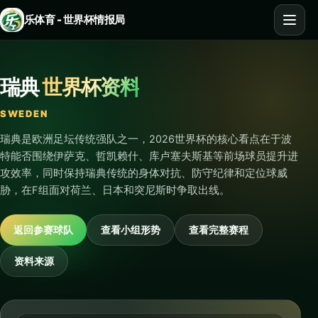
乐体育 - 世界杯情报局
瑞典
世界杯资料
SWEDEN
瑞典是欧洲足坛传统强队之一，2026世界杯的核心看点在于波
特能否围绕伊萨克、哲凯赖什、库卢塞夫斯基等前场球员提升进
攻效率，同时保持瑞典传统的身体对抗、防守纪律和定位球威
胁，在F组面对荷兰、日本和突尼斯时争取出线。
返回参赛球队
查看小组形势
查看完整赛程
资料来源