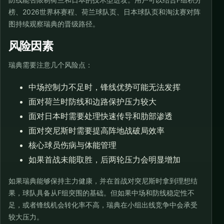
榜
、
2026世界杯赛程
、
荷兰球队页
、
日本球队页
和
淘汰赛对阵
图
持续观察瑞典的晋级路径。
风险因素
瑞典需要注意几个风险点：
中场控制力不足时，锋线优势可能无法发挥
面对荷兰时防线和边路保护压力较大
面对日本时需要处理快速传导和肋部渗透
面对突尼斯时需要提高阵地战破局效率
核心球员伤病与体能管理
如果首战未能取胜，后两轮压力会明显增加
如果瑞典能够保持主力健康，并在首战对突尼斯时拿到理想结
果，球队具备从F组突围的基础。但如果中场和防线稳定性不
足，或者锋线机会转化率不高，瑞典在小组出线竞争中会承受
较大压力。