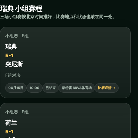
瑞典 小组赛程
三场小组赛按北京时间排好，比赛地点和状态也放在同一处。
小组赛 · F组
瑞典
5-1
突尼斯
F组对决
06月15日
10:00
已结束
蒙特雷 BBVA体育场
比赛详情 →
小组赛 · F组
荷兰
5-1