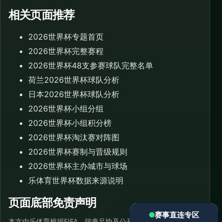
相关页面推荐
2026世界杯专题首页
2026世界杯完整赛程
2026世界杯48支参赛球队完整名单
荷兰2026世界杯球队分析
日本2026世界杯球队分析
2026世界杯小组分组
2026世界杯小组积分榜
2026世界杯淘汰赛对阵图
2026世界杯赛制与晋级规则
2026世界杯主办城市与球场
乐体育世界杯数据来源说明
页面底部免责声明
赛事直连专区
本文由乐体育根据FIFA、瑞典足协及公开体育资料整理，内容