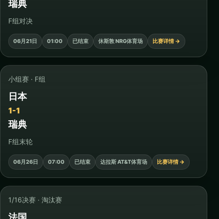
瑞典
F组对决
06月21日
01:00
已结束
休斯敦 NRG体育场
比赛详情 →
小组赛 · F组
日本
1-1
瑞典
F组末轮
06月26日
07:00
已结束
达拉斯 AT&T体育场
比赛详情 →
1/16决赛 · 淘汰赛
法国