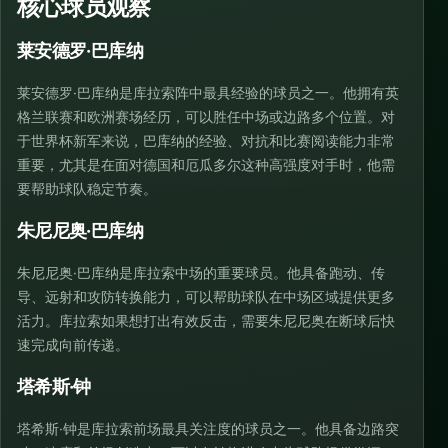
核心球员观察
莱安德罗·巴库纳
莱安德罗·巴库纳是库拉索阵中最具经验的球员之一。他拥有英
格兰联赛和欧洲赛场经历，可以胜任中场或边路多个位置。对
于世界杯新军来说，巴库纳的经验、对抗和比赛阅读能力非常
重要，尤其是在面对德国和厄瓜多尔这种高强度对手时，他需
要帮助球队稳定节奏。
朱尼尼奥·巴库纳
朱尼尼奥·巴库纳是库拉索中场的重要球员。他具备跑动、传
导、远射和攻防转换能力，可以帮助球队在中场区域提供更多
活力。库拉索如果想打出有效反击，需要朱尼尼奥在断球后快
速完成向前传递。
塔希斯·钟
塔希斯·钟是库拉索前场最具关注度的球员之一。他具备边路突