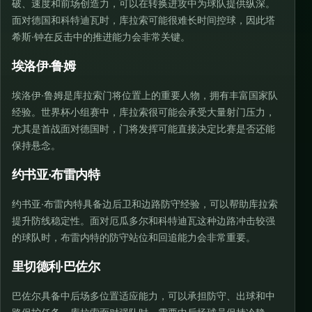
破、速度和前场创造力，可以在转换进攻中为球队提供纵深。
面对德国和科特迪瓦时，库拉索可能很难长时间控球，因此塔
希斯·钟在反击中的推进能力会非常关键。
埃洛伊·鲁姆
埃洛伊·鲁姆是库拉索门将位置上的重要人物，拥有丰富国家队
经验。世界杯小组赛中，库拉索很可能会承受大量射门压力，
尤其是首战面对德国时，门将发挥可能直接决定比赛是否还能
保持悬念。
约书亚·布雷内特
约书亚·布雷内特具备边后卫和边路防守经验，可以帮助库拉索
提升防线稳定性。面对厄瓜多尔和科特迪瓦这种边路冲击较强
的球队时，布雷内特的防守站位和回追能力会非常重要。
里切德利·巴佐尔
巴佐尔具备中后场多位置适应能力，可以承担防守、出球和中