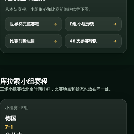
从本队赛程、小组形势和比赛前瞻继续往下看。
世界杯完整赛程
→
E组 小组形势
→
比赛前瞻栏目
→
48 支参赛球队
→
库拉索 小组赛程
三场小组赛按北京时间排好，比赛地点和状态也放在同一处。
小组赛 · E组
德国
7-1