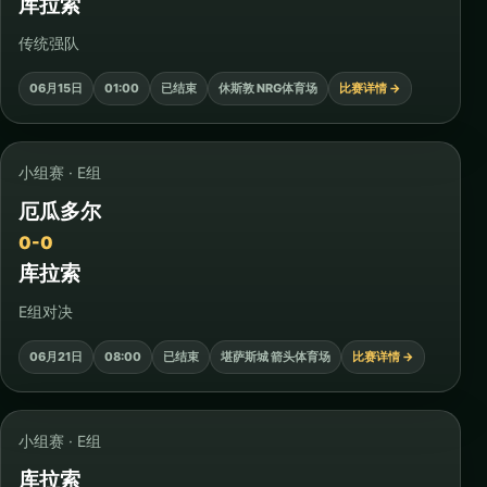
库拉索
传统强队
06月15日
01:00
已结束
休斯敦 NRG体育场
比赛详情 →
小组赛 · E组
厄瓜多尔
0-0
库拉索
E组对决
06月21日
08:00
已结束
堪萨斯城 箭头体育场
比赛详情 →
小组赛 · E组
库拉索