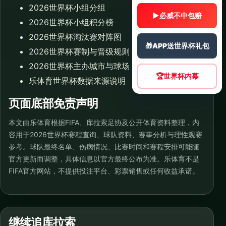
2026世界杯小组分组
▶
必威不中包赔
2026世界杯小组积分榜
2026世界杯淘汰赛对阵图
🎁
APP送世界杯礼包
2026世界杯赛制与晋级规则
2026世界杯主办城市与球场
🏆
世界杯内幕
乐体育世界杯数据来源说明
页面底部免责声明
本文由乐体育根据FIFA、库拉索足协及公开体育资料整理，内
容用于2026世界杯赛程查询、球队资料、赛事分析与理性观赛
参考。球队最终名单、伤病情况、比赛时间和赛程安排可能随
官方更新而调整，具体信息以官方最终公布为准。乐体育不是
FIFA官方网站，不提供投注平台、彩票销售或任何收益承诺。
继续追库拉索