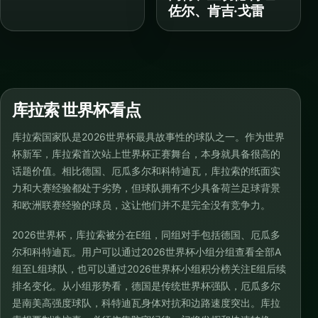
佐尔、肯吉·戈雷
库拉索 世界杯看点
库拉索国家队是2026世界杯最具故事性的球队之一。作为世界
杯新军，库拉索首次站上世界杯正赛舞台，本身就具备很高的
话题价值。相比德国、厄瓜多尔和科特迪瓦，库拉索的纸面实
力和大赛经验都处于劣势，但球队拥有不少具备荷兰足球背景
和欧洲联赛经验的球员，这让他们并不是完全没有竞争力。
2026世界杯，库拉索被分在E组，同组对手包括德国、厄瓜多
尔和科特迪瓦。用户可以通过
2026世界杯小组分组
查看全部A
组至L组球队，也可以通过
2026世界杯小组积分榜
关注E组后续
排名变化。从小组形势看，德国是传统世界杯强队，厄瓜多尔
是南美高强度球队，科特迪瓦身体对抗和边路速度突出。库拉