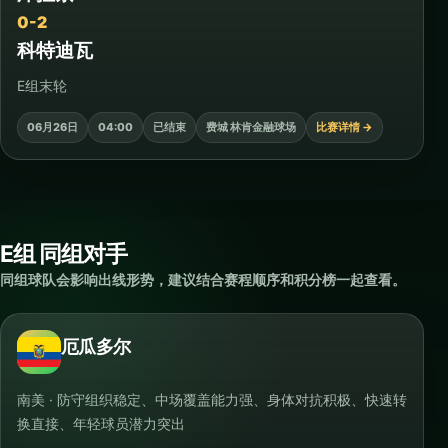
0-2
科特迪瓦
E组末轮
06月26日
04:00
已结束
费城 林肯金融球场
比赛详情 →
E组 同组对手
同组球队会影响出线形势，建议结合赛程顺序和积分榜一起查看。
厄瓜多尔
南美 · 防守组织稳定、中场覆盖能力强、身体对抗积极、快速转
换直接、年轻球员潜力突出