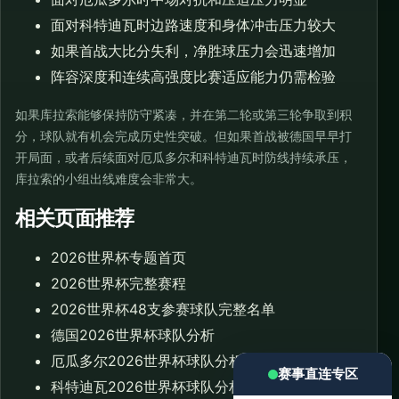
面对科特迪瓦时边路速度和身体冲击压力较大
如果首战大比分失利，净胜球压力会迅速增加
阵容深度和连续高强度比赛适应能力仍需检验
如果库拉索能够保持防守紧凑，并在第二轮或第三轮争取到积
分，球队就有机会完成历史性突破。但如果首战被德国早早打
开局面，或者后续面对厄瓜多尔和科特迪瓦时防线持续承压，
库拉索的小组出线难度会非常大。
相关页面推荐
2026世界杯专题首页
2026世界杯完整赛程
2026世界杯48支参赛球队完整名单
德国2026世界杯球队分析
厄瓜多尔2026世界杯球队分析
赛事直连专区
科特迪瓦2026世界杯球队分析