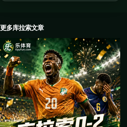
更多库拉索文章