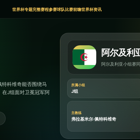
世界杯专题
完整赛程
参赛球队
比赛前瞻
世界杯资讯
阿尔及利
阿尔及利亚小组赛
佩特科维奇能否围绕马
所属小组
J组
，在J组面对卫冕冠军阿
主教练
弗拉基米尔·佩特科维奇