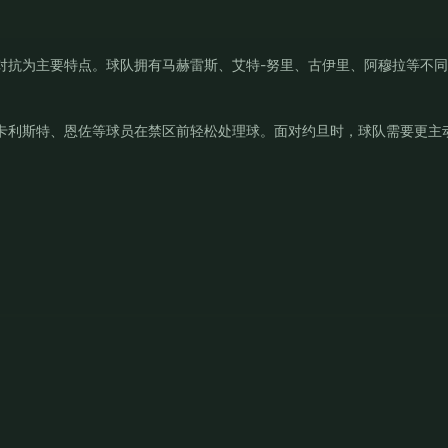
对抗为主要特点。球队拥有马赫雷斯、艾特-努里、古伊里、阿穆拉等不
卡利斯特、恩佐等球员在禁区前轻松处理球。面对约旦时，球队需要更主
。