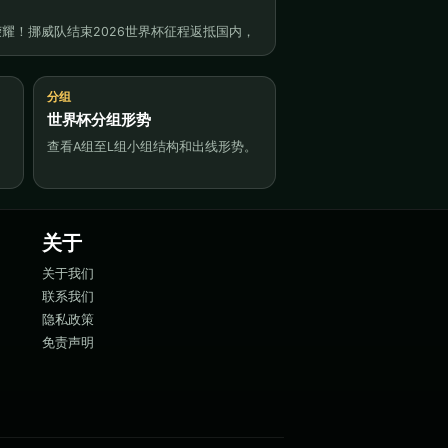
耀！挪威队结束2026世界杯征程返抵国内，
分组
世界杯分组形势
查看A组至L组小组结构和出线形势。
关于
关于我们
联系我们
隐私政策
免责声明