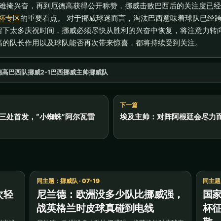
后难掩兴奋，再到厄德高获得公开称赞，挪威击败巴西后的关注度已
界杯专区
的重要看点。 对于挪威球迷而言，淘汰巴西意味着球队已经
留下太多庆祝时间，挪威必须尽快从胜利的兴奋中恢复，将注意力转向
高的队长作用以及球队能否再次带来惊喜，都将持续受到关注。
德高
巴西队
挪威2-1巴西
挪威主帅
挪威队
下一篇
三处首发，“小蜘蛛”阿尔瓦雷
埃及主帅：对阵阿根廷会尽力
同主题：挪威队 · 07-19
同主题：
次轻
尼兰德：欧洲没多少队比挪威强，
国家
战英格兰时皮球真碰到电线
杯