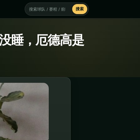
搜索
搜索
乎没睡，厄德高是