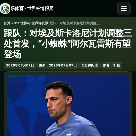
乐体育 - 世界杯情报局
首页
›
2026世界杯
›
世界杯资讯
›
跟队：对埃及斯卡洛尼计划调整三处首发，“小蜘蛛”阿尔瓦雷斯有望登场
跟队：对埃及斯卡洛尼计划调整三
处首发，“小蜘蛛”阿尔瓦雷斯有望
登场
2026年07月07日
更新：2026年07月07日
2 分钟阅读
作者：李 毅