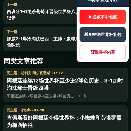
上一篇
西班牙1-0绝杀葡萄牙晋级世界杯八强，35场不败追平队史
▶
必威不中包赔
纪录
下一篇
🎁
APP送世界杯礼包
挪威2-1爆冷淘汰巴西，主帅：赢球后几乎没睡，厄德高是出
色队长
🏆
世界杯内幕
同类文章推荐
同主题：胡利安·阿尔瓦雷斯 · 07-12
阿根廷连续12场世界杯至少进2球创历史，3-1加时
淘汰瑞士晋级四强
阿根廷连续12场世界杯至少进2球创历史，3-1加
同主题：小蜘蛛 · 07-18
肯佩斯看好阿根廷夺得世界杯：小蜘蛛和劳塔罗需
为梅西牺牲