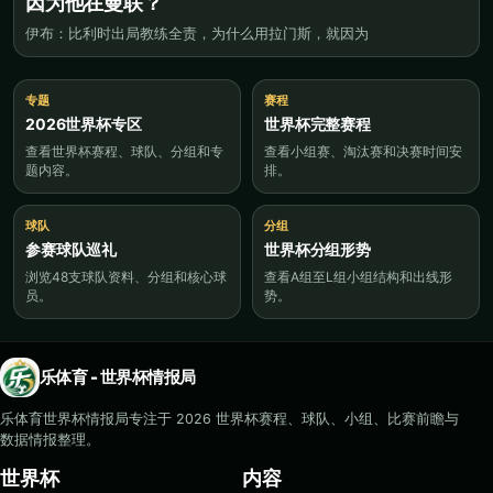
因为他在曼联？
伊布：比利时出局教练全责，为什么用拉门斯，就因为
专题
赛程
2026世界杯专区
世界杯完整赛程
查看世界杯赛程、球队、分组和专
查看小组赛、淘汰赛和决赛时间安
题内容。
排。
球队
分组
参赛球队巡礼
世界杯分组形势
浏览48支球队资料、分组和核心球
查看A组至L组小组结构和出线形
员。
势。
乐体育 - 世界杯情报局
乐体育世界杯情报局专注于 2026 世界杯赛程、球队、小组、比赛前瞻与
数据情报整理。
世界杯
内容