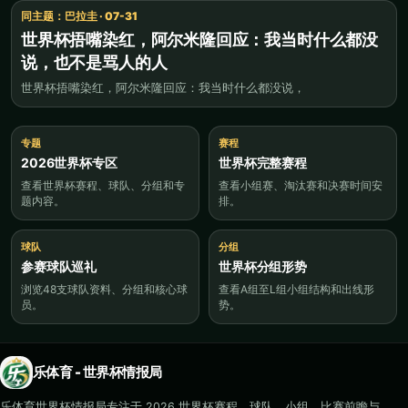
同主题：巴拉圭 · 07-31
世界杯捂嘴染红，阿尔米隆回应：我当时什么都没
说，也不是骂人的人
世界杯捂嘴染红，阿尔米隆回应：我当时什么都没说，
专题
赛程
2026世界杯专区
世界杯完整赛程
查看世界杯赛程、球队、分组和专
查看小组赛、淘汰赛和决赛时间安
题内容。
排。
球队
分组
参赛球队巡礼
世界杯分组形势
浏览48支球队资料、分组和核心球
查看A组至L组小组结构和出线形
员。
势。
乐体育 - 世界杯情报局
乐体育世界杯情报局专注于 2026 世界杯赛程、球队、小组、比赛前瞻与