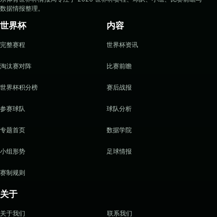
数据情报整理。
世界杯
内容
完整赛程
世界杯资讯
淘汰赛对阵
比赛前瞻
世界杯积分榜
赛后战报
参赛球队
球队分析
专题首页
数据学院
小组形势
足球情报
赛制规则
关于
关于我们
联系我们