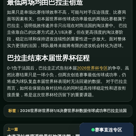
最低两场均由巴拉圭创造
如果只是单场比赛传球效率不高，可能与对手压迫强度、比赛局
面等因素有关。但本届世界杯传球成功率最低的两场比赛都属于
巴拉圭，说明低效传递并非只出现在对阵法国的淘汰赛中。 巴拉
圭依靠自己的比赛方式进入1/8决赛，但在更高强度的淘汰赛阶
段，稳定出球和保持进攻连续性的重要性进一步放大。面对整体
实力更强的法国，球队最终未能将有限的进攻机会转化为进球。
巴拉圭结束本届世界杯征程
0-1负于法国后，巴拉圭正式告别本届
2026世界杯专区
的争夺。虽
然比赛结果只是一球小负，但两次创造赛事最低传球成功率，仍
将成为球队复盘本届世界杯表现时无法回避的数据。 对于巴拉圭
而言，如何在保留自身对抗特点的同时提高传球稳定性和进攻衔
接质量，将是这次世界杯经历留下的重要课题。
标签：
2026世界杯
世界杯1/8决赛
世界杯数据
传球成功率
巴拉圭
法国
赛事直连专区
上一篇