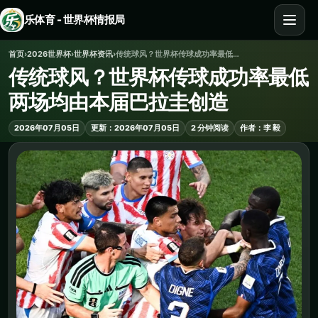
乐体育 - 世界杯情报局
首页
›
2026世界杯
›
世界杯资讯
›
传统球风？世界杯传球成功率最低两场均由本届巴拉圭创造
传统球风？世界杯传球成功率最低
两场均由本届巴拉圭创造
2026年07月05日
更新：2026年07月05日
2 分钟阅读
作者：李 毅