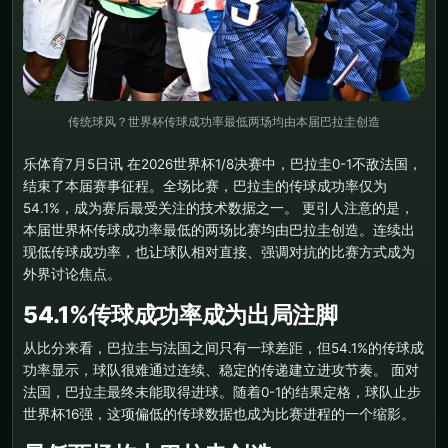
传统球风？世界杯传球成功率最低两场均由本届巴拉圭创造
乐体育7月5日讯 在2026世界杯1/8决赛中，巴拉圭0-1不敌法国，
结束了本届赛事征程。全场比赛，巴拉圭的传球成功率仅为
54.1%，成为赛后最受关注的技术数据之一。 更引人注意的是，
本届世界杯传球成功率最低的两场比赛均由巴拉圭创造。连续出
现低传球成功率，也让球队相对直接、强调对抗的比赛方式成为
外界讨论焦点。
54.1%传球成功率成为出局注脚
从比分来看，巴拉圭与法国之间只有一球差距，但54.1%的传球成
功率显示，球队很难通过连续、稳定的传递建立进攻节奏。 面对
法国，巴拉圭最终未能取得进球。随着0-1的结果定格，球队止步
世界杯16强，这项偏低的传球数据也成为比赛进程的一个缩影。