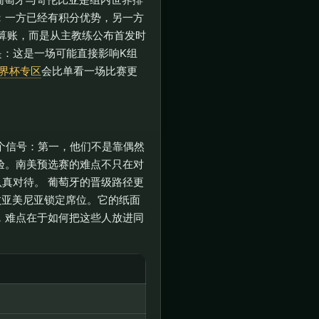
：一方已经有积分优势，另一方
算账，而是从主教练公布首发时
是：这是一场可能直接影响K组
世界杯专区
会比单看一场比赛更
两个信号：第一，他们不是靠偶然
验。南美预选赛的难点不只在对
真对待。 葡萄牙的晋级路径更
击败亚美尼亚锁定席位。它的纸面
，难点在于如何把这些人放进同