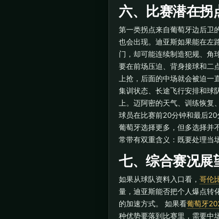
六、比赛潜在拐
第一类拐点来自葡萄牙边后卫
也会出现。迪亚斯如果能在左
门，却可能连续制造犯规、角
要在前场压迫、背身接球和二
上抢，后面的中场就会被迫一
集训状态、长途飞行安排和球
上。迈阿密的天气、训练恢复
球员在比赛前20分钟和最后2
葡萄牙选择更多，但多选择并
常带有双重含义：既要处理当
七、综合赛况展
如果从球队资料入口看，
哥伦
量，迪亚斯能否把个人爆点转
的加速方式。 如果看
葡萄牙2
种优势要落到比赛里，需要中