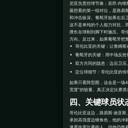
尼亚负责控球节奏；若昂·内维
最想看的第一组对位，是路易
和冲击纵深。葡萄牙如果右后
这不是单纯的个人能力对抗，
擅长在球刚到脚下时施压。哥
方向。反过来，如果葡萄牙把
哥伦比亚的关键：让詹姆斯
葡萄牙的关键：用中场反抢
双方共同的隐患：边后卫压
定位球细节：哥伦比亚的传
如果只看阵型图，这会是一场4-
宽度”的较量。真正决定比赛
四、关键球员状
哥伦比亚这边，路易斯·迪亚斯
承担高强度边锋角色，他的冲
速度改变比赛的人，但他仍然