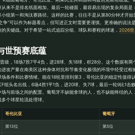
赛从来不是排名纸面相加。最后一轮碰面，最容易出现的复杂局面是
算小组第一和淘汰赛路径。这样的比赛，往往不是从第80分钟才开始
名之争”可以作为标题看点，但写进正文时需要更谨慎。更准确的说法
较的关键战。对于希望一站式追踪分组、球队和赛程的球迷，
2026
与世预赛底蕴
晋级，18场7胜7平4负，进28球、失18球，积28分。这个数据有
的进攻产量在南美区这种身体对抗和节奏变化极强的环境中经受过检
场条件和比赛情绪。能在18轮里排到第3，哥伦比亚的稳定性值得认
F组头名出线，6场4胜1平1负，进20球、失7球，最后一轮9比1
中场与前场之间的配置。葡萄牙不缺能拿球的人，也不缺能终结的人
成多个球星轮流处理球。
哥伦比亚
葡萄牙
第13位
第5位