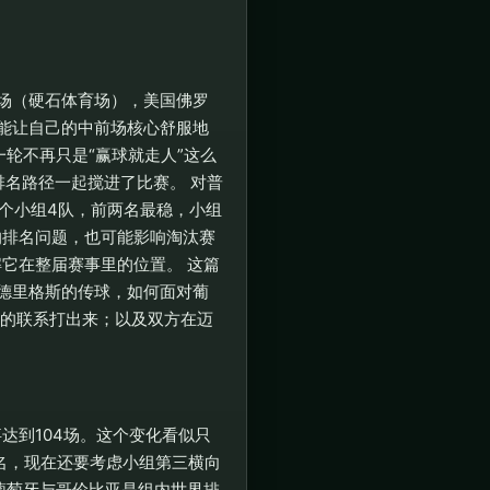
场（硬石体育场），美国佛罗
能让自己的中前场核心舒服地
轮不再只是“赢球就走人”这么
排名路径一起搅进了比赛。 对普
个小组4队，前两名最稳，小组
的排名问题，也可能影响淘汰赛
解它在整届赛事里的位置。 这篇
德里格斯的传球，如何面对葡
间的联系打出来；以及双方在迈
达到104场。这个变化看似只
名，现在还要考虑小组第三横向
葡萄牙与哥伦比亚是组内世界排