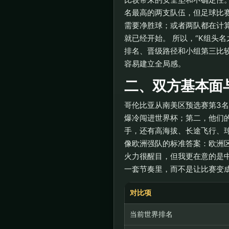
名最高的两支队伍，但足球比
需要净胜球；或者两队都在计
就已经开始。 所以，“K组头
排名、晋级路径和小组第三比
容易建立全局感。
二、双方基本面
哥伦比亚从南美区预选赛第3名
爆冷闯进世界杯；第二，他们
手，还有高海拔、长途飞行、球
像欧洲强队的标准答案：欧洲区
火力很醒目，但我更在意的是
一套节奏里，而不是让比赛变
对比项
当前世界排名