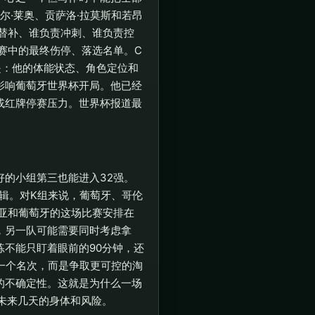
尔·莱奥、贡萨洛·拉莫斯和若昂
替补、谁负责冲刺、谁负责控
赛中的最终伤停、落选名单。C
是：他的体能状态、角色定位和
影响葡萄牙世界杯开局。他已经
或红牌停赛压力。世界杯报道最
好的小组第三也能进入32强。
辑。对K组来说，葡萄牙、哥伦
亚和葡萄牙的这场比赛安排在
，另一队可能需要同时考虑拿
不能只盯着眼前的90分钟，还
一个名次，而是争取更可控的淘
的不确定性。这就是为什么一场
未来几天的身体和风险。