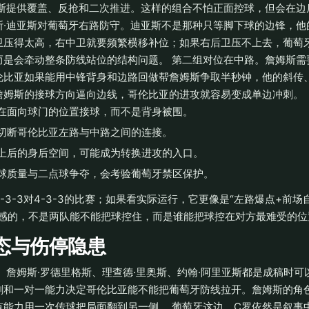
斯提供覆盖、反抢和二次推进。这样的组合不怕正面控球，但会在边
斯·迪亚斯对葡萄牙右路防守。迪亚斯不是那种只等脚下球的边锋，他
卫压得太高，右中卫就要频繁横移补位；如果右后卫压不上去，葡萄
而是会牵动整条防线站位的结构问题。 第二组对位在中路。詹姆斯需
伦比亚如果能用中锋背身和边路回做帮詹姆斯争取半秒钟，他的斜传
詹姆斯的接球方向逼向边线，哥伦比亚的进攻就容易变成单边冲刺。
在面向球门的位置接球，而不是背身被围。
切断哥伦比亚左路与中路之间的连接。
上后的身后空间，可能成为转换进攻的入口。
球质量与二点球争夺，会考验葡萄牙禁区保护。
3-3对4-3-3的比赛；如果看实际运行，它更像是“左路爆点+前场
质感的，不是两队能不能把球控住，而是谁能把球控在对方最难受的位
态与伤停隐患
、詹姆斯·罗德里格斯、理查德·里奥斯、约翰·阿里亚斯都是成稿时
刺和一对一能力决定哥伦比亚能不能把葡萄牙防线拉开。詹姆斯的角
有能力用一次传球把局面翻到另一侧。 葡萄牙这边，C罗依然是叙事