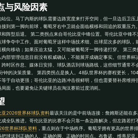
点与风险因素
的站位。马丁内斯的球队需要边路宽度来打开空间，但一旦边后卫压
路接到第一脚向前球，葡萄牙右中卫就会面临横移和回追的双重压力
球和阵型后退。 第二类拐点来自哥伦比亚中锋位置。哥伦比亚中锋不
点球争夺中工作。面对葡萄牙这样中场技术细、出球层次多的球队，
直横向移动；如果压迫太猛，又可能被葡萄牙一脚传递打穿。 第三类
队内部管理信息目前没有权威确认，不能展开成确定事实。但世界杯
、跨时区作息、媒体日安排、球队酒店到球场路线，这些细节通常不
0分钟的决策质量。 第四类拐点是换人。48队世界杯的赛程更长，1
不等于自动更强；哥伦比亚的边路冲击很鲜明，但也需要替补席维持
场局面，也要避免让关键球员在淘汰赛前过度消耗。
望
比亚2026世界杯球队资料
最该关注的是中前场连接：詹姆斯还能在多
化成全队推进。哥伦比亚的比赛不会只靠一条边路解决，但左路若打
026世界杯球队资料
，重点则在于中场秩序。葡萄牙拥有更高的世界
场把球送到正确的人、正确的脚、正确的时间点。布鲁诺、维蒂尼亚、