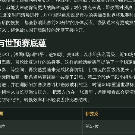
动，就能为末轮保留更大的阵容选择；对伊拉克来说，即便面对强敌
放在北京时间清晨进行，对中国球迷来说是典型的美加墨世界杯观赛时
行后的恢复，都会影响比赛前20分钟的身体反应。强队通常有更成熟
下来，避免被法国开场阶段的速度直接拉开。
与世预赛底蕴
D组，法国6场5胜1平，进16球、失4球，以小组头名晋级。近10场
对巴西、哥伦比亚这样的热身赛。这样的经历给德尚提供了一个稳定
节奏、等空间、再突然提速来完成比赛切割。 伊拉克的晋级路更长，
洲际附加赛，整条资格赛线路一共踢了21场。第二阶段他们以小组头
进，并在洲际附加赛决赛2比1击败玻利维亚，时隔40年重返世界
的韧性来自长期淘汰压力。 把双方放在一张表里，差距和看点会更清
在防守纪律、转换效率和不轻易丢掉比赛结构。
国
伊拉克
1位
第57位