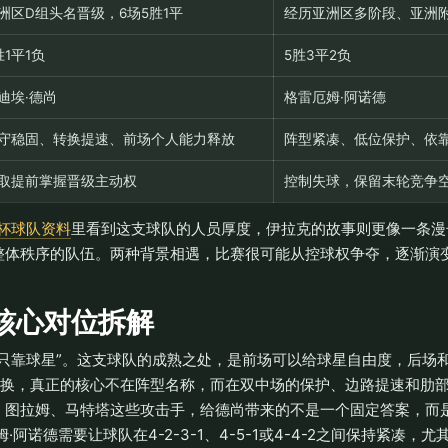
洲区D组头名晋级，6场5胜1平
经历亚洲区多阶段、亚洲
胜1平1负
5胜3平2负
迪埃·德尚
格雷厄姆·阿诺德
守稳固、转换提速、前场个人能力释放
阵型紧凑、低位保护、依
取提前掌握晋级主动权
控制失球，保留末轮竞争
界杯球队资料
里看到这支球队的人员厚度，伊拉克的故事则更像一条漫
整体秩序的队伍。两种背景相遇，比赛很可能从控球权争夺，逐渐演
核心对位拆解
“只靠球星”。这支球队的成熟之处，是前场可以给球星自由度，后场
-3之间切换，真正的核心不在阵型名称，而在双中场的保护、边路提速和
、图拉姆、马特塔这些攻击手，给德尚带来的不是一个固定答案，而
·阿诺德需要让球队在4-2-3-1、4-5-1或4-4-2之间保持紧凑