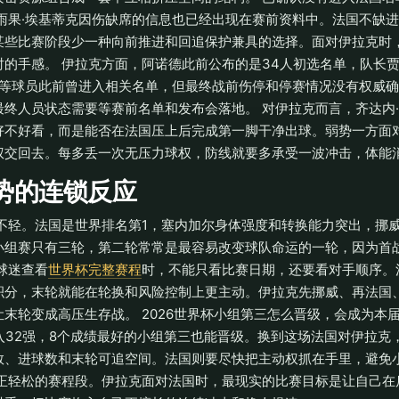
雨果·埃基蒂克因伤缺席的信息也已经出现在赛前资料中。法国不缺
某些比赛阶段少一种向前推进和回追保护兼具的选择。面对伊拉克时
的手感。 伊拉克方面，阿诺德此前公布的是34人初选名单，队长贾
迪等球员此前曾进入相关名单，但最终战前伤停和停赛情况没有权威
终人员状态需要等赛前名单和发布会落地。 对伊拉克而言，齐达内·
好不好看，而是能否在法国压上后完成第一脚干净出球。弱势一方面
权交回去。每多丢一次无压力球权，防线就要多承受一波冲击，体能
势的连锁反应
都不轻。法国是世界排名第1，塞内加尔身体强度和转换能力突出，挪
小组赛只有三轮，第二轮常常是最容易改变球队命运的一轮，因为首
球迷查看
世界杯完整赛程
时，不能只看比赛日期，还要看对手顺序。
积分，末轮就能在轮换和风险控制上更主动。伊拉克先挪威、再法国
末轮变成高压生存战。 2026世界杯小组第三怎么晋级，会成为本
入32强，8个成绩最好的小组第三也能晋级。换到这场法国对伊拉克
数、进球数和末轮可追空间。法国则要尽快把主动权抓在手里，避免小
真正轻松的赛程段。伊拉克面对法国时，最现实的比赛目标是让自己在