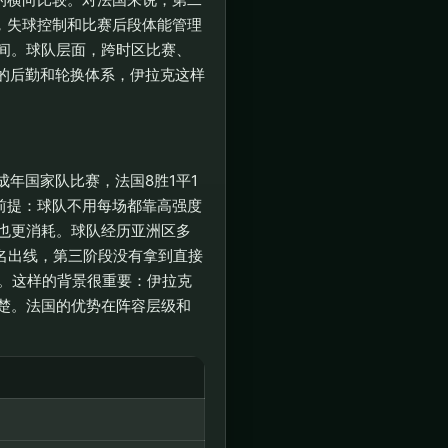
，失球控制和比赛后段体能管理
间。球队层面，跨时区比赛、
的后勤和轮换体系，伊拉克这样
成年国家队比赛，法国8胜1平1
前提：球队不用每场都靠高强度
也更消耗。球队经历亚洲区多
名出线，第三阶段没有拿到直接
杯。这样的背景很重要：伊拉克
楚。法国的优势在阵容层级和