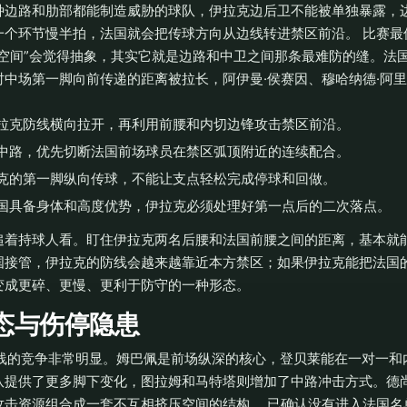
种边路和肋部都能制造威胁的球队，伊拉克边后卫不能被单独暴露，
一个环节慢半拍，法国就会把传球方向从边线转进禁区前沿。 比赛最
部空间”会觉得抽象，其实它就是边路和中卫之间那条最难防的缝。法
中场第一脚向前传递的距离被拉长，阿伊曼·侯赛因、穆哈纳德·阿里
拉克防线横向拉开，再利用前腰和内切边锋攻击禁区前沿。
中路，优先切断法国前场球员在禁区弧顶附近的连续配合。
克的第一脚纵向传球，不能让支点轻松完成停球和回做。
国具备身体和高度优势，伊拉克必须处理好第一点后的二次落点。
追着持球人看。盯住伊拉克两名后腰和法国前腰之间的距离，基本就
国接管，伊拉克的防线会越来越靠近本方禁区；如果伊拉克能把法国
变成更碎、更慢、更利于防守的一种形态。
态与伤停隐患
击线的竞争非常明显。姆巴佩是前场纵深的核心，登贝莱能在一对一和
队提供了更多脚下变化，图拉姆和马特塔则增加了中路冲击方式。德
击资源组合成一套不互相挤压空间的结构。 已确认没有进入法国名