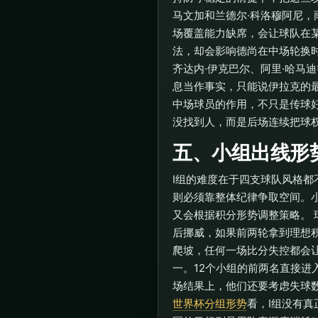
马文加和兰德尔·科洛穆阿尼，
场覆盖能力缺席，会让球队在
法，却会影响德尚在中场轮换时
齐达内·伊克巴尔、阿里·哈马
息当作事实，只能说伊拉克的最
中场球员的作用，不只是传球
没找到人，而是后场连续把球
五、小组出线形
I组的难度在于四支球队风格
则必须靠整体纪律争取空间。
又会根据积分形势调整策略。 
后挪威，如果前两轮拿到理想
爬坡，任何一场比分失控都会让
一。12个小组的前两名直接进
场结果上，他们还要考虑失球
世界杯分组形势
看，I组没有