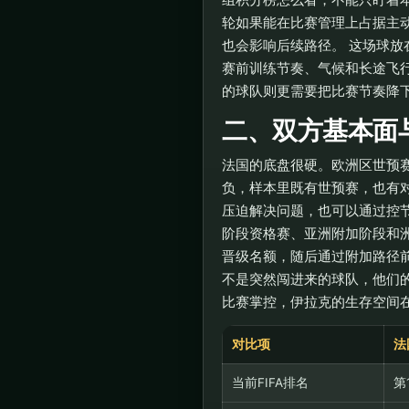
轮如果能在比赛管理上占据主
也会影响后续路径。 这场球
赛前训练节奏、气候和长途飞
的球队则更需要把比赛节奏降
二、双方基本面
法国的底盘很硬。欧洲区世预赛
负，样本里既有世预赛，也有
压迫解决问题，也可以通过控
阶段资格赛、亚洲附加阶段和
晋级名额，随后通过附加路径前
不是突然闯进来的球队，他们
比赛掌控，伊拉克的生存空间
对比项
法
当前FIFA排名
第