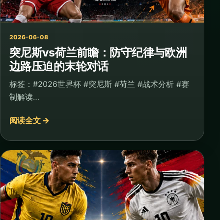
2026-06-08
突尼斯vs荷兰前瞻：防守纪律与欧洲
边路压迫的末轮对话
标签：#2026世界杯 #突尼斯 #荷兰 #战术分析 #赛
制解读…
阅读全文 →