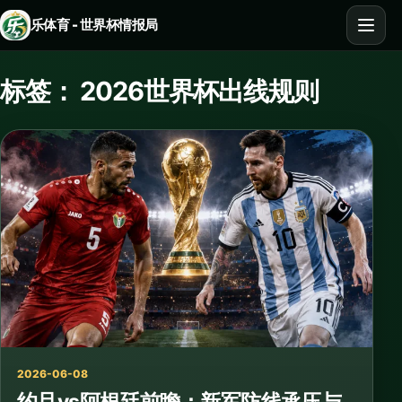
乐体育 - 世界杯情报局
标签：
2026世界杯出线规则
2026-06-08
约旦vs阿根廷前瞻：新军防线承压与