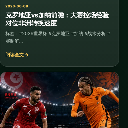
2026-06-08
克罗地亚vs加纳前瞻：大赛控场经验
对位非洲转换速度
标签：#2026世界杯 #克罗地亚 #加纳 #战术分析 #
赛制解…
阅读全文 →