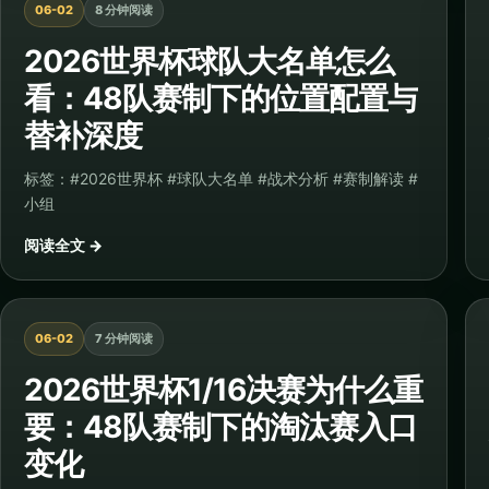
06-02
8 分钟阅读
2026世界杯球队大名单怎么
看：48队赛制下的位置配置与
替补深度
标签：#2026世界杯 #球队大名单 #战术分析 #赛制解读 #
小组
阅读全文 →
06-02
7 分钟阅读
2026世界杯1/16决赛为什么重
要：48队赛制下的淘汰赛入口
变化