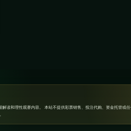
据解读和理性观赛内容。 本站不提供彩票销售、投注代购、资金托管或
。