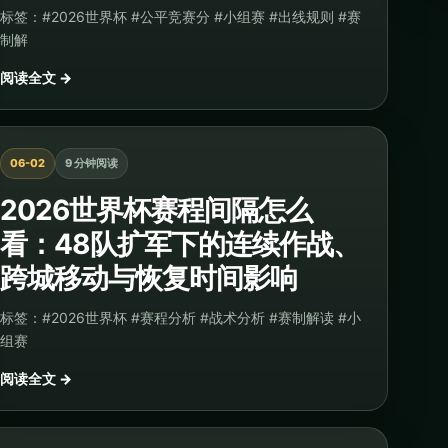
标签：#2026世界杯 #公平竞赛分 #小组赛 #出线规则 #赛
制解
阅读全文 →
06-02
9 分钟阅读
2026世界杯赛程间隔怎么
看：48队扩军下的连续作战、
跨城移动与恢复时间影响
标签：#2026世界杯 #赛程分析 #战术分析 #赛制解读 #小
组赛
阅读全文 →