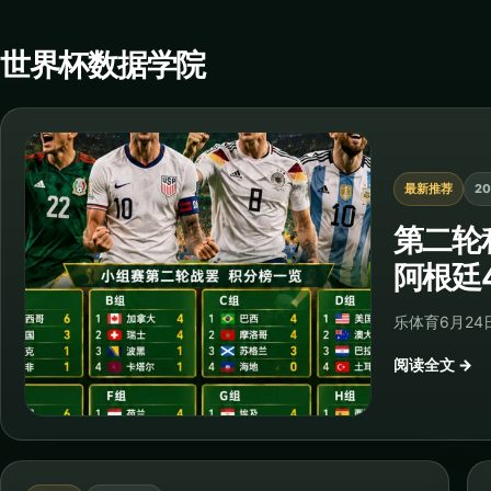
世界杯数据学院
最新推荐
20
第二轮
阿根廷
乐体育6月24
阅读全文 →