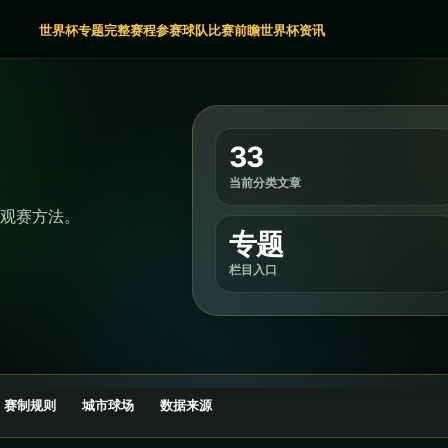
世界杯专题
完整赛程
参赛球队
比赛前瞻
世界杯资讯
33
当前分类文章
观赛方法。
专题
栏目入口
赛制规则
城市球场
数据来源