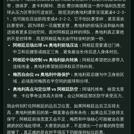
带，德保罗、麦卡利斯特、恩佐·费尔南德斯这一类中场则负责把
球从压力区带到可进攻区。 朗尼克的奥地利通常呈现紧凑4-2-3-
1，也可能在压迫阶段变成4-2-2-2。它不怕比赛变碎，甚至喜欢
比赛变碎。因为球权一旦频繁更替，奥地利的前场压迫和纵向推
进就有更多启动空间。面对阿根廷这样的球队，奥地利真正要抢
的不是控球率，而是阿根廷每次由守转攻时的第一秒。
阿根廷后场出球 vs 奥地利前场压迫：
阿根廷需要通过门将、
中卫和后腰形成稳定三角，避免被迫长传后进入身体对抗。
阿根廷中场控制 vs 奥地利纵向转换：
阿根廷希望把比赛带入
连续传递，奥地利希望抢回球权后尽快向前。
梅西自由位 vs 奥地利中路保护：
奥地利双后腰与中卫身前区
域，必须面对梅西在半空间的接球和分球。
奥地利高点与定位球 vs 阿根廷防空：
阿瑙托维奇、格雷戈里
奇、卡拉季奇这类高大前锋，会让阿根廷禁区防守承受压力。
我会特别盯住阿根廷的边后卫位置。如果阿根廷边后卫压得太
高，奥地利抢断后的第一脚直塞会很有杀伤；如果边后卫收得太
保守，阿根廷前场宽度又会不足，梅西和中场核心可能被迫在更
拥挤的区域处理球。大赛里的战术，不是摆出一个好看的阵型图
就够了，真正难的是在对手强压下仍能保持站位距离。