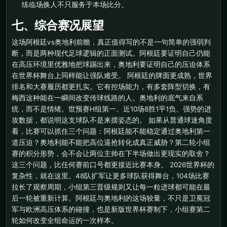
练临场换人不只服务于本场比分。
七、综合赛况展望
这场阿根廷vs奥地利前瞻，真正值得写的不是一句简单的强弱判
断，而是两种现代足球逻辑的正面测试。阿根廷要证明自己仍能
在高压环境里优雅地把球踢出来，奥地利要证明自己的压迫体系
在世界杯舞台上同样能让强队难受。 阿根廷的牌面更成熟，世界
排名和大赛履历都更扎实。它有控场能力，有多套阵型切换，有
梅西这种能在一瞬间改变传球线路的人。奥地利的底气来自系
统，而不是情绪。世预赛H组第一、近10场8胜1平1负、强势的进
攻数据，都说明这支球队不是来摆姿态的。 如果从普通球迷角度
看，比赛可以抓住三个问题：阿根廷能不能稳定通过奥地利第一
道压迫？奥地利能不能把高位逼抢转化成真正威胁？第二轮小组
赛的积分形势，会不会让两位主帅在下半场做出更现实的取舍？
这三个问题，比任何赛前口号都更接近比赛本身。 2026世界杯的
复杂性，就在这里。48队扩军让更多球队获得舞台，104场比赛
拉长了观察周期，小组第三晋级规则又让每一粒进球都可能在最
后一轮被重新计算。阿根廷与奥地利的这场较量，不只是卫冕冠
军与欧洲高压体系的碰撞，也是新版世界杯赛制下，小组赛第二
轮如何改变全组命运的一次样本。