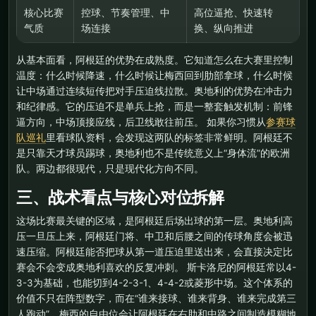
核心比赛
控球、节奏管理、中
高位逼抢、快速转
气质
场连接
换、纵向推进
从基本面看，阿根廷的优势在成熟度。它知道怎么在大赛里控制
温度：什么时候降速，什么时候让梅西回到肋部拿球，什么时候
让中场通过连续短传把对手压迫线拉散。奥地利的优势在冲击力
和纪律感。它的压迫不是单兵上抢，而是一整套触发机制：前锋
逼方向，中场顶接应线，后卫线敢往前压。 如果你习惯从
参赛球
队巡礼
里看球队资料，会发现这两队的标签非常鲜明。阿根廷不
是只靠天才球员踢球，奥地利也不是传统意义上“身体流”的欧洲
队。两边都很现代，只是现代化方向不同。
三、战术看点与核心对位拆解
这场比赛最关键的区域，是阿根廷后场出球的第一层。奥地利高
压一旦压上来，阿根廷门将、中卫和后腰之间的传球角度会被迅
速压缩。阿根廷能否把球从第一道压迫里送出来，会直接决定比
赛会不会变成奥地利喜欢的反复冲刺。 斯卡洛尼的阿根廷常以4-
3-3为基础，也能切到4-2-3-1、4-4-2或菱形中场。这个体系的
价值不只在阵型数字，而在“谁来接球、谁来背身、谁来完成第三
人跑动”。梅西的自由位会让阿根廷在右肋和中路之间制造模糊地