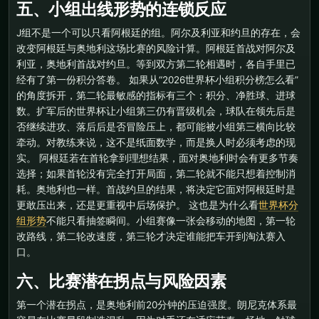
五、小组出线形势的连锁反应
J组不是一个可以只看阿根廷的组。阿尔及利亚和约旦的存在，会
改变阿根廷与奥地利这场比赛的风险计算。阿根廷首战对阿尔及
利亚，奥地利首战对约旦。等到双方第二轮相遇时，各自手里已
经有了第一份积分答卷。 如果从“2026世界杯小组积分榜怎么看”
的角度拆开，第二轮最敏感的指标有三个：积分、净胜球、进球
数。扩军后的世界杯让小组第三仍有晋级机会，球队在领先后是
否继续进攻、落后后是否冒险压上，都可能被小组第三横向比较
牵动。对教练来说，这不是纸面数学，而是换人时必须考虑的现
实。 阿根廷若在首轮拿到理想结果，面对奥地利时会有更多节奏
选择；如果首轮没有完全打开局面，第二轮就不能只想着控制消
耗。奥地利也一样。首战约旦的结果，将决定它面对阿根廷时是
更敢压出来，还是更重视中后场保护。 这也是为什么看
世界杯分
组形势
不能只看抽签瞬间。小组赛像一张会移动的地图，第一轮
改路线，第二轮改速度，第三轮才决定谁能把车开到淘汰赛入
口。
六、比赛潜在拐点与风险因素
第一个潜在拐点，是奥地利前20分钟的压迫强度。朗尼克体系最