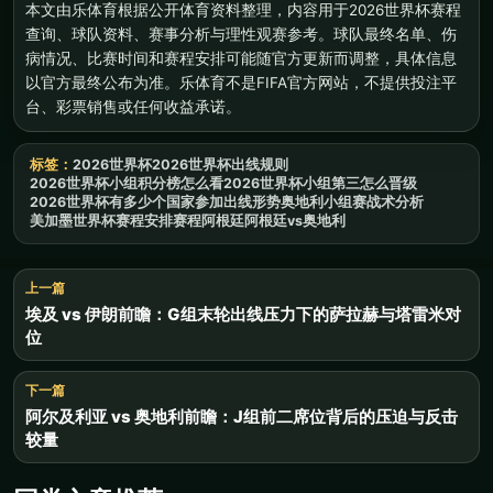
本文由乐体育根据公开体育资料整理，内容用于2026世界杯赛程
查询、球队资料、赛事分析与理性观赛参考。球队最终名单、伤
病情况、比赛时间和赛程安排可能随官方更新而调整，具体信息
以官方最终公布为准。乐体育不是FIFA官方网站，不提供投注平
台、彩票销售或任何收益承诺。
标签：
2026世界杯
2026世界杯出线规则
2026世界杯小组积分榜怎么看
2026世界杯小组第三怎么晋级
2026世界杯有多少个国家参加
出线形势
奥地利
小组赛
战术分析
美加墨世界杯赛程安排
赛程
阿根廷
阿根廷vs奥地利
上一篇
埃及 vs 伊朗前瞻：G组末轮出线压力下的萨拉赫与塔雷米对
位
下一篇
阿尔及利亚 vs 奥地利前瞻：J组前二席位背后的压迫与反击
较量