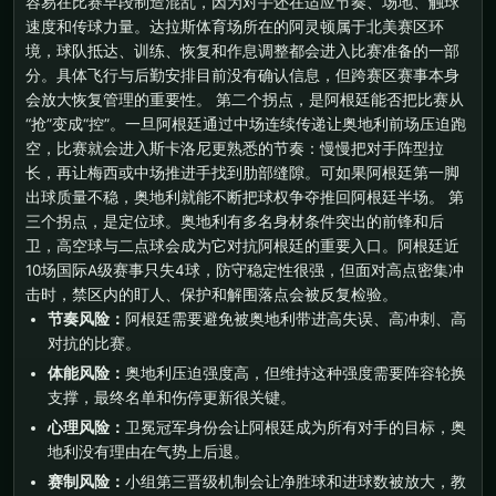
容易在比赛早段制造混乱，因为对手还在适应节奏、场地、触球
速度和传球力量。达拉斯体育场所在的阿灵顿属于北美赛区环
境，球队抵达、训练、恢复和作息调整都会进入比赛准备的一部
分。具体飞行与后勤安排目前没有确认信息，但跨赛区赛事本身
会放大恢复管理的重要性。 第二个拐点，是阿根廷能否把比赛从
“抢”变成“控”。一旦阿根廷通过中场连续传递让奥地利前场压迫跑
空，比赛就会进入斯卡洛尼更熟悉的节奏：慢慢把对手阵型拉
长，再让梅西或中场推进手找到肋部缝隙。可如果阿根廷第一脚
出球质量不稳，奥地利就能不断把球权争夺推回阿根廷半场。 第
三个拐点，是定位球。奥地利有多名身材条件突出的前锋和后
卫，高空球与二点球会成为它对抗阿根廷的重要入口。阿根廷近
10场国际A级赛事只失4球，防守稳定性很强，但面对高点密集冲
击时，禁区内的盯人、保护和解围落点会被反复检验。
节奏风险：
阿根廷需要避免被奥地利带进高失误、高冲刺、高
对抗的比赛。
体能风险：
奥地利压迫强度高，但维持这种强度需要阵容轮换
支撑，最终名单和伤停更新很关键。
心理风险：
卫冕冠军身份会让阿根廷成为所有对手的目标，奥
地利没有理由在气势上后退。
赛制风险：
小组第三晋级机制会让净胜球和进球数被放大，教