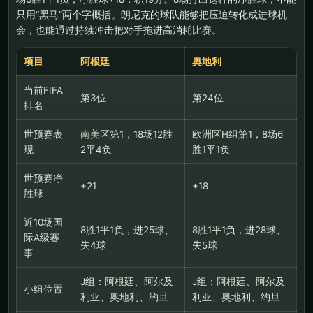
只用“黑马”两个字概括。朗尼克的球队能够把压迫转化成进球机
会，也能通过持续冲击把对手拖进高消耗比赛。
项目
阿根廷
奥地利
当前FIFA
第3位
第24位
排名
世预赛表
南美区第1，18场12胜
欧洲区H组第1，8场6
现
2平4负
胜1平1负
世预赛净
+21
+18
胜球
近10场国
8胜1平1负，进25球、
8胜1平1负，进28球、
际A级赛
失4球
失5球
事
J组：阿根廷、阿尔及
J组：阿根廷、阿尔及
小组位置
利亚、奥地利、约旦
利亚、奥地利、约旦