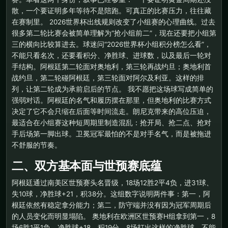
散，一个要证明多年等待不是陪跑。可真正的比赛压力，往往藏
在赛制里。 2026世界杯出线规则改变了小组赛的心理曲线。过去
很多第二轮比赛会被简单理解为“抢小组前二”，现在还要把小组第
三的横向比较算进去。球迷问“2026世界杯小组积分榜怎么看”，
不能只看名次，还要看积分、净胜球、进球数，以及最后一轮对
手结构。阿根廷第二轮面对奥地利，第三轮再战约旦；奥地利首
战约旦，第二轮碰阿根廷，第三轮面对阿尔及利亚。这样的排
列，让第二轮成为承前启后的节点。 我不愿把这场球写成简单的
强弱对话。阿根廷的名气和履历摆在那里，但奥地利的比赛方式
决定了它不会只缩在后面等时间流走。朗尼克带来的高位压迫，
最适合在小组赛这种短周期里制造混乱：抢开局、抢二点、抢对
手后场第一脚出球。卫冕冠军最怕的不是对手名气，而是被拖进
不舒服的节奏。
二、双方基本面与世预赛底蕴
阿根廷通过南美区世预赛头名晋级，18场12胜2平4负，进31球、
失10球，净胜球+21，积38分。这组数字说明两件事：第一，阿
根廷依然有稳定拿分能力；第二，防守端并没有因为冠军周期后
的人员变化而明显塌陷。 奥地利在欧洲区世预赛H组拿到第一，8
场6胜1平1负，净胜球+18，积19分。8场打出这样的净胜球，不能