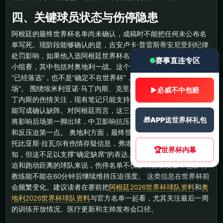
四、关键球员状态与伤停隐患
阿根廷的最终世界杯名单尚未确认，成稿时不能把任何未公布名
单写死。现阶段能够确认的是，吉安卢卡·普雷斯蒂安尼受到纪律
处罚影响，如果他入选阿根廷世界杯名单，将缺席阿根廷前两场
赛事直连专区
小组赛，其中包括对奥地利一战。这个信息必须保守处理：不是
“已经落选”，也不是“确定不在世界杯”，而是“如入选将缺席前两
场”。 围绕埃米利亚诺·马丁内斯、克里斯蒂安·罗梅罗、劳塔罗·马
▶
必威不中包赔
丁内斯的伤情关注，现有笔记只能支持“需要持续观察”的写法，不
能写成确认缺阵。对阿根廷而言，这三类位置的敏感度很高：门
🎁
APP送世界杯礼包
将影响后场第一脚出球，中卫影响抗压防线，前锋影响禁区终结
和反压迫第一点。 奥地利方面，最终世界杯大名单同样未确认。
托比亚斯·拉瓦尔有伤情存疑信息，弗洛里安·格里利奇状态为未
🏆
世界杯内幕
知，但这不足以支撑“确定缺席”的表达。对奥地利这种依赖整体压
迫和跑动距离的球队来说，伤停名单不仅影响首发质量，也影响
教练能不能在60分钟后继续维持压迫强度。 这类信息在世界杯前
会频繁变化。建议读者在赛前把
阿根廷2026世界杯球队资料
和
奥
地利2026世界杯球队资料
与官方名单一起看，尤其关注最后一周
的训练开放情况、医疗更新和主帅发布会口径。