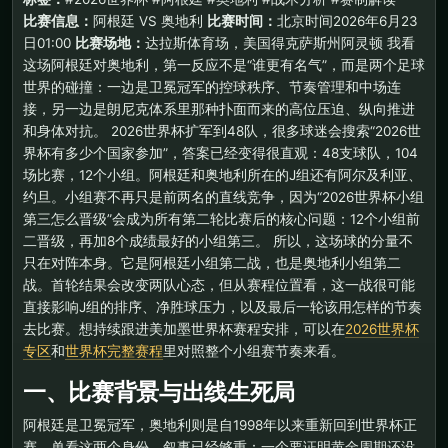
比赛信息：
阿根廷 VS 奥地利
比赛时间：
北京时间2026年6月23
日01:00
比赛场地：
达拉斯体育场，美国得克萨斯州阿灵顿 我看
这场阿根廷对奥地利，第一反应不是“谁更有名气”，而是两个足球
世界的碰撞：一边是卫冕冠军的控球秩序、节奏管理和中场连
接，另一边是朗尼克体系里那种扑面而来的高位压迫、纵向推进
和身体对抗。 2026世界杯扩军到48队，很多球迷会搜索“2026世
界杯有多少个国家参加”，答案已经变得很直观：48支球队，104
场比赛，12个小组。阿根廷和奥地利所在的J组还有阿尔及利亚、
约旦。小组赛不再只是前两名的直线竞争，因为“2026世界杯小组
第三怎么晋级”会成为所有第二轮比赛后的核心问题：12个小组前
二晋级，再加8个成绩最好的小组第三。 所以，这场球的分量不
只在对阵本身。它是阿根廷小组第二战，也是奥地利小组第二
战。首轮结果会改变两队心态，但从赛程位置看，这一战很可能
直接影响J组的排序、净胜球压力，以及最后一轮该用怎样的节奏
去比赛。想持续跟进美加墨世界杯赛程安排，可以在
2026世界杯
专区
和
世界杯完整赛程
里对照整个小组赛节奏来看。
一、比赛背景与出线生死局
阿根廷是卫冕冠军，奥地利则是自1998年以来重新回到世界杯正
赛。单看这两个身份，叙事已经够重：一个要证明黄金周期还没