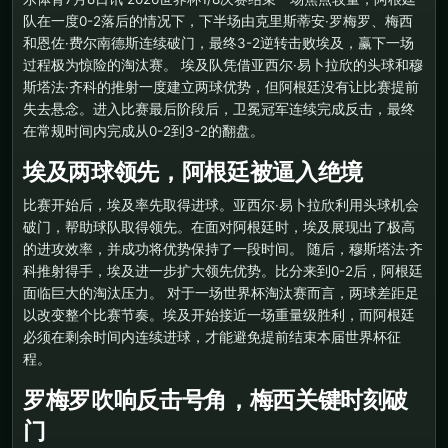
队在一度0-2落后的情况下，下半场由克里斯蒂安·罗梅罗、梅西
和恩佐·费尔南德斯连续破门，最终3-2逆转击败埃及，赢下一场
过程极为惊险的淘汰赛。 埃及队凭借亚西尔·易卜拉欣的头球和穆
斯塔法·齐科的推射一度建立两球优势，但阿根廷没有让比赛提前
失去悬念。进入比赛最后阶段后，卫冕冠军连续完成反击，最终
在常规时间内完成从0-2到3-2的翻盘。
埃及两球领先，阿根廷被逼入绝境
比赛开始后，埃及率先取得进球。亚西尔·易卜拉欣利用头球机会
破门，帮助球队取得领先。在面对阿根廷时，埃及展现出了极高
的进攻效率，并成功将优势保持了一段时间。 随后，穆斯塔法·齐
科推射得手，埃及进一步扩大领先优势。比分来到0-2后，阿根廷
面临巨大的淘汰压力。 对于一场世界杯淘汰赛而言，两球差距足
以改变整个比赛节奏。埃及开始接近一场重量级胜利，而阿根廷
必须在剩余时间内连续进球，才能避免提前结束本届世界杯征
程。
罗梅罗吹响反击号角，梅西关键时刻破
门