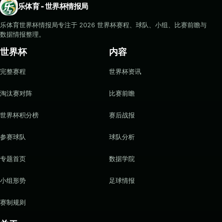
乐体育 - 世界杯情报局
乐体育世界杯情报局专注于 2026 世界杯赛程、球队、小组、比赛前瞻与
数据情报整理。
世界杯
内容
完整赛程
世界杯资讯
淘汰赛对阵
比赛前瞻
世界杯积分榜
赛后战报
参赛球队
球队分析
专题首页
数据学院
小组形势
足球情报
赛制规则