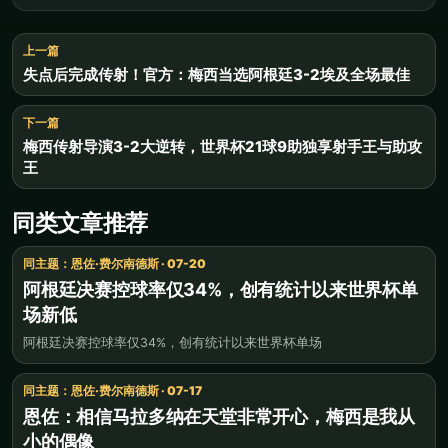
上一篇
失点后完成传射！官方：梅西当选阿根廷3-2埃及全场最佳
下一篇
梅西传射导演3-2大逆转，世界杯21球9助独享射手王与助攻
王
同类文章推荐
同主题：恩佐·费尔南德斯 · 07-20
阿根廷决赛控球率仅34%，创有统计以来世界杯单
场新低
阿根廷决赛控球率仅34%，创有统计以来世界杯单场
同主题：恩佐·费尔南德斯 · 07-17
恩佐：相信马拉多纳在天堂非常开心，梅西是我从
小的偶像