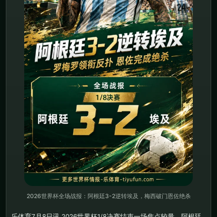
2026世界杯全场战报：阿根廷3-2逆转埃及，梅西破门恩佐绝杀
乐体育7月8日讯 2026世界杯1/8决赛结束一场焦点较量，阿根廷