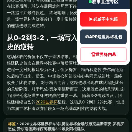
赛事直连专区
在比赛后段。球队在最困难的局面下连续完成破门，从两球落后
一路追平并最终反超。 终场哨响，比分定格为3-2。埃及距离制
▶
必威不中包赔
造一场世界杯淘汰赛冷门一度非常接近，但阿根廷凭借最后阶段
的连续进球完成逆转。
从0-2到3-2，一场写入阿根廷世界杯历
🎁
APP送世界杯礼包
史的逆转
🏆
世界杯内幕
这场比赛的价值不仅在于晋级结果。相关比赛统计显示，这是阿
根廷队史首次在世界杯比赛中落后两球后最终取胜。 此前的比赛
进程一度对阿根廷极为不利，但罗梅罗、梅西和恩佐·费尔南德斯
先后站了出来。后卫、中场核心和进攻核心共同完成进球，最终
改变了比赛结果。 对于梅西而言，这粒进球出现在球队追赶比分
的关键阶段。对于恩佐·费尔南德斯而言，决定胜负的绝杀球则成
为阿根廷这场世界杯逆转战的重要一幕。 随着3-2击败埃及，阿
根廷继续自己的
2026世界杯
征程。这场从0-2到3-2的比赛，也成
为本届世界杯淘汰赛阶段又一场充满戏剧性的逆转大战。
标签：
2026世界杯
世界杯1/8决赛
世界杯全场战报
克里斯蒂安·罗梅罗
恩佐·费尔南德斯
梅西
阿根廷3-2埃及
阿根廷队