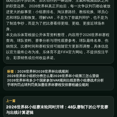
线站位的半步距离、禁区动作的一瞬选择、主裁和视频团队之间
的职责边界。 2026世界杯真正开始后，每一次争议判罚都会被放
进更大的叙事里：小组赛排名、淘汰赛路径、教练轮换、球员心
态和球队后勤恢复。理解VAR，不是为了替裁判辩护，也不是为
了制造争吵，而是为了把比赛看得更细、更稳、更接近球场本
身。
本文由乐体育根据公开体育资料整理，内容用于2026世界杯赛程
查询、球队资料、赛事分析与理性观赛参考。球队最终名单、伤
病情况、比赛时间和赛程安排可能随官方更新而调整，具体信息
以官方最终公布为准。乐体育不是FIFA官方网站，不提供投注平
台、彩票销售或任何收益承诺。
标签：
2026世界杯
2026世界杯出线规则
2026世界杯小组积分榜怎么看
2026世界杯小组第三怎么晋级
2026世界杯有多少个国家参加
VAR规则
出线形势
小组赛
战术分析
手球判罚
点球判罚
美加墨世界杯赛程安排
赛程
越位规则
上一篇
2026世界杯小组赛末轮同时开球：48队赛制下的公平竞赛
与出线计算逻辑