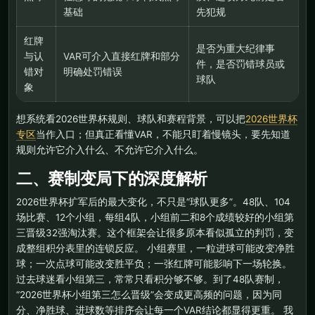
基础
先犯规
红牌
是否为重大纪律事
与认
VAR可介入直接红牌和部分
件，是否罚错球员或
错对
明确处罚错误
球队
象
想系统看2026世界杯规则、球队和赛程背景，可以把
2026世界杯
专区
当作入口；但真正看懂VAR，不能只盯着慢镜头，要先知道
规则允许它介入什么、不允许它介入什么。
二、赛制变局下的深度解析
2026世界杯扩军后的最大变化，不只是“球队更多”。48队、104
场比赛、12个小组，每组4队，小组前二和8个成绩较好的小组第
三晋级32强淘汰赛。这个框架会让很多原本看似孤立的判罚，变
成整组积分表里的连锁反应。 小组赛里，一粒进球可能改变净胜
球；一次点球可能改变胜平负；一张红牌可能影响下一场轮换。
过去球迷看小组第三，常常只看积分够不够。到了48队赛制，
“2026世界杯小组第三怎么晋级”会变成更高频的问题，因为同
分、净胜球、进球数等排序会让每一个VAR结论都显得更重。 我