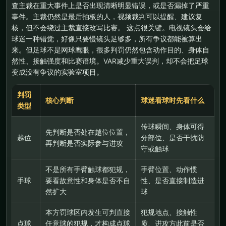
查主裁在重大事件上是否出现清晰明显错误，或是否漏掉了严重
事件。主裁仍然是最后拍板的人，视频裁判可以提醒、建议复
核，但不会绕过主裁直接改写比赛。 这点很关键。电视镜头会给
球迷一种错觉，好像只要慢镜头足够多，所有争议都能被算出
来。但足球不是网球鹰眼，很多判罚仍然包含动作目的、身体自
然性、接触强度和比赛语境。VAR减少重大误判，却不会把足球
变成没有争议的实验室项目。
判罚
核心判断
球迷看球时先看什么
类型
传球瞬间、身体可得
先判断是否处在越位位置，
越位
分部位、是否干扰防
再判断是否实际参与进攻
守或触球
不是所有手臂触球都犯规，
手臂位置、动作惯
手球
要看故意性和身体是否不自
性、是否直接制造进
然扩大
球
本方罚球区内发生可判直接
犯规地点、接触性
点球
任意球的犯规，才构成点球
质、进攻方此前是否