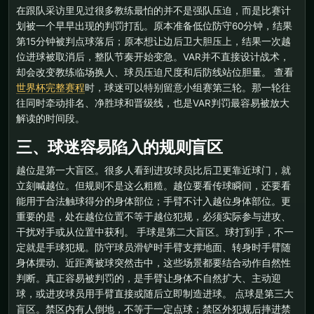
在跟队采访里见过很多教练最怕的并不是强队压迫，而是比赛计
划被一个早早出现的判罚打乱。原本准备低位防守60分钟，结果
第15分钟被判点球落后；原本想让边后卫大胆压上，结果一次越
位进球被取消后，整队节奏开始变急。VAR并不直接设计战术，
却会改变教练临场换人、球员压迫尺度和后防线站位胆量。 查看
世界杯完整赛程
时，球迷可以特别留意小组赛第三轮。那一轮往
往同时牵动排名、净胜球和晋级线，也是VAR判罚最容易被放大
解读的时间段。
三、球迷容易陷入的规则盲区
越位是第一大盲区。很多人看到进攻球员比后卫更靠近球门，就
立刻喊越位。但规则不是这么粗糙。越位要看传球瞬间，还要看
能用于合法触球得分的身体部位；手臂不计入越位身体部位。更
重要的是，处在越位位置不等于越位犯规，必须实际参与进攻、
干扰对手或从位置中获利。 手球是第二大盲区。球打到手，不一
定就是手球犯规。防守球员滑铲时手臂支撑地面、转身时手臂随
身体摆动、近距离被球突然击中，这些场景都要结合动作自然性
判断。真正容易被判罚的，是手臂让身体不自然扩大、主动迎
球，或进攻球员用手臂直接或随后立即制造进球。 点球是第三大
盲区。禁区内有人倒地，不等于一定点球；禁区外犯规后摔进禁