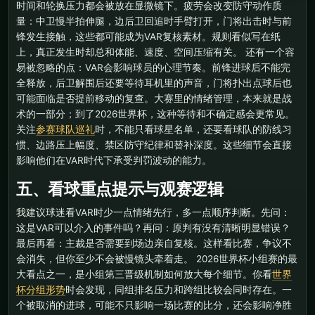
时间和轮换压力都会被放在显微镜下。疲劳会改变防守动作质
量：中卫慢半拍伸腿，边后卫回追时手臂打开，门将出击时与前
锋发生接触，这些都可能成为VAR复核素材。规则看似写在纸
上，真正发生时却总和体能、速度、空间压缩有关。 还有一个容
易被忽略的点：VAR会影响球员的心理节奏。前锋进球后不能完
全释放，后卫解围后还要等待耳机里的声音，门将扑出点球后也
可能面临是否提前移动的复查。大赛里的情绪管理，本来就是战
术的一部分；到了2026世界杯，这种等待和不确定感会更常见。
关注
参赛球队巡礼
时，不能只看球星名单，还要看球队的防线习
惯、边路压上幅度、禁区防守纪律和替补深度。这些细节会直接
影响他们在VAR时代下承受判罚波动的能力。
五、看球重点提示与观赛逻辑
我建议球迷看VAR时少一点情绪先行，多一点顺序判断。先问：
这是VAR可以介入的事件吗？再问：原判有没有清晰明显错误？
最后再看：主裁是否需要到场边亲自复核。这样看比赛，争议不
会消失，但你至少不会被慢镜头牵着走。 2026世界杯小组赛的最
大看点之一，是小组第三晋级机制如何放大每个细节。你看
世界
杯分组形势
时会发现，同组排名压力和跨组比较会同时存在。一
个被取消的进球，可能不只影响一场比赛的比分，还会影响净胜