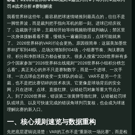
罚 #战术分析 #赛制解读
我看世界杯这些年，最容易把球迷情绪推到最高点的，往往不是
一脚世界波，而是裁判把手指向耳机的那一刻。进球已经庆祝
了，边裁旗子没举，主裁却开始等待视频助理裁判确认；禁区里
一次身体接触看着不重，慢镜头一遍遍回放后，点球可能就来
了。 2026世界杯的VAR讨论会更热。原因很简单：这届美加墨世
界杯扩军到48队，总场次增加到104场，小组赛节奏、淘汰赛路
径、积分和净胜球压力都会被放大。很多人搜索“2026世界杯有多
少个国家参加”“2026世界杯出线规则”“2026世界杯小组积分榜怎
么看”，真正关心的并不只是赛制数字，而是一个进球、一次手
球、一次点球会怎样改变一支球队的命运。 VAR不是另一个主
裁，也不是把比赛切碎的技术表演。它更像是球场背后的安全
网，只在进球、点球、直接红牌、认错处罚对象等重大节点介
入。到了2026世界杯，错误第二张黄牌导致红牌、认错被处罚球
队或球员、以及可快速完成的错误角球判罚复核，也会成为球迷
理解比赛的新入口。
一、核心规则速览与数据重构
先把底层逻辑说清楚：VAR的工作不是“重新吹一场比赛”，而是检