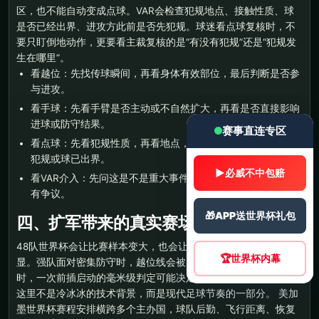
区，也不能自动变成点球。VAR会检查犯规地点、接触性质、球
是否已经出界、进攻方此前是否先犯规。球迷看点球复核时，不
要只盯倒地动作，更要看主裁复核的是“有没有犯规”还是“犯规发
生在哪里”。
看越位：先找传球瞬间，再看身体有效部位，最后判断是否参
与进攻。
看手球：先看手臂是否主动或不自然扩大，再看是否直接影响
进球或防守结果。
赛事直连专区
看点球：先看犯规性质，再看地点，最后看进攻方此前是否有
犯规或球已出界。
▶
必威不中包赔
看VAR介入：先问这是不是重大事件，而不是问球迷是否觉得
有争议。
🎁
APP送世界杯礼包
四、扩军带来的真实赛场痛点
48队世界杯会让比赛样本变大，也会让球队之间的风格差异更明
🏆
世界杯内幕
显。强队面对密集防守时，越位线会被反复拉扯；弱队依赖反击
时，一次前插启动的毫米级判定可能决定进球是否成立。VAR在
这里不是冷冰冰的技术背景，而是现代足球节奏的一部分。 美加
墨世界杯赛程安排横跨多个主办国，球队后勤、飞行距离、恢复