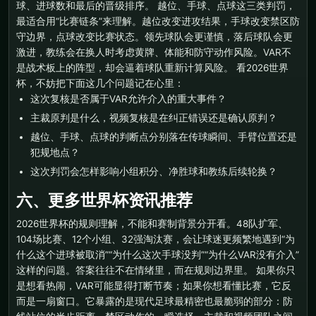
球、进球数和最后的晋级排序。 越位、手球、点球这三类判罚，
最适合用“比赛链条”来理解。越位改变进攻结果，手球改变禁区防
守边界，点球改变比赛状态。领先球队会更谨慎，落后球队会更
激进，教练会在换人时考虑黄牌、体能和防守动作风险。VAR不
是战术板上的阵型，却会逼着球队重新计算风险。 看2026世界
杯，不妨把下面这几个问题记在心里：
这次复核是否属于VAR允许介入的重大事件？
主裁原判是什么，视频复核是在纠正错误还是确认原判？
越位、手球、点球的判断点分别落在传球瞬间、手臂位置还是
犯规地点？
这次判罚会怎样影响小组积分、净胜球和教练后续轮换？
六、更多世界杯资讯推荐
2026世界杯的规则理解，不能和赛制背景分开看。48队扩军、
104场比赛、12个小组、32强淘汰赛，会让球迷更频繁地遇到“为
什么这个进球被取消”“为什么这次手球没判”“为什么VAR没有介入”
这样的问题。答案往往不在情绪里，而在规则边界里。 如果你只
是想看热闹，VAR可能显得打断节奏；如果你想看懂比赛，它反
而是一扇窗口。它暴露的是现代足球最精密也最脆弱的部分：防