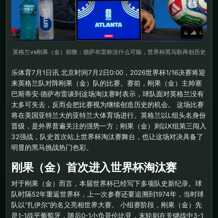
英格兰vs刚果（金）前瞻：德萨布雷称没什么可输，世界杯黑马盼再创历史
乐体育7月1日讯 北京时间7月2日0:00，2026世界杯1/16决赛将迎
来英格兰队对阵刚果（金）队的比赛。赛前，刚果（金）主帅塞
巴斯蒂安·德萨布雷谈到这场淘汰赛时表示，球队面对英格兰没有
太多可失去，反而会把比赛视为继续创造历史的机会。 这场比赛
将在美国亚特兰大的亚特兰大体育场进行。英格兰以L组头名身份
晋级，是外界普遍关注的强势一方；刚果（金）则以K组第三闯入
32强战，队史首次站上世界杯淘汰赛舞台，也让这场对决具备了
明显的黑马挑战热门色彩。
刚果（金）首次进入世界杯淘汰赛
对于刚果（金）而言，本届世界杯已经写下多项队史新纪录。球
队时隔52年重返世界杯，上一次参赛还要追溯到1974年，当时球
队以“扎伊尔”的名义亮相世界大赛。 小组赛阶段，刚果（金）先
是1-1战平葡萄牙，随后0-1小负哥伦比亚，末轮则在关键战中3-1