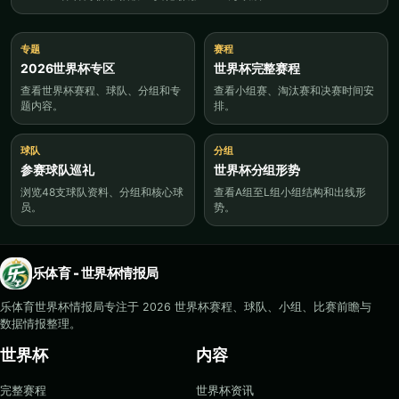
专题
赛程
2026世界杯专区
世界杯完整赛程
查看世界杯赛程、球队、分组和专
查看小组赛、淘汰赛和决赛时间安
题内容。
排。
球队
分组
参赛球队巡礼
世界杯分组形势
浏览48支球队资料、分组和核心球
查看A组至L组小组结构和出线形
员。
势。
乐体育 - 世界杯情报局
乐体育世界杯情报局专注于 2026 世界杯赛程、球队、小组、比赛前瞻与
数据情报整理。
世界杯
内容
完整赛程
世界杯资讯