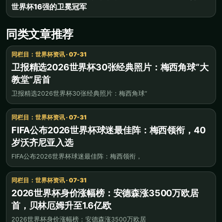
世界杯16强的卫冕冠军
同类文章推荐
同栏目：世界杯资讯 · 07-31
卫报精选2026世界杯30张经典照片：梅西角球“大
教堂”居首
卫报精选2026世界杯30张经典照片：梅西角球“
同栏目：世界杯资讯 · 07-31
FIFA公布2026世界杯球迷最佳阵：梅西领衔，40
岁沃齐尼亚入选
FIFA公布2026世界杯球迷最佳阵：梅西领衔，
同栏目：世界杯资讯 · 07-31
2026世界杯身价涨幅榜：安德森涨3500万欧居
首，贝林厄姆升至1.6亿欧
2026世界杯身价涨幅榜：安德森涨3500万欧居