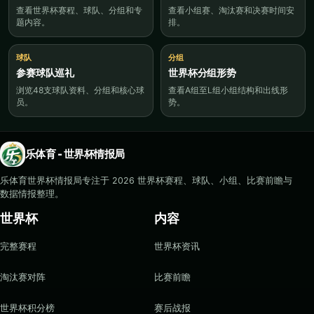
查看世界杯赛程、球队、分组和专
查看小组赛、淘汰赛和决赛时间安
题内容。
排。
球队
分组
参赛球队巡礼
世界杯分组形势
浏览48支球队资料、分组和核心球
查看A组至L组小组结构和出线形
员。
势。
乐体育 - 世界杯情报局
乐体育世界杯情报局专注于 2026 世界杯赛程、球队、小组、比赛前瞻与
数据情报整理。
世界杯
内容
完整赛程
世界杯资讯
淘汰赛对阵
比赛前瞻
世界杯积分榜
赛后战报