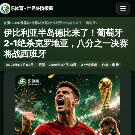
乐体育 - 世界杯情报局
首页
›
2026世界杯
›
世界杯资讯
›
伊比利亚半岛德比来了！葡萄牙2-1绝杀克罗地亚，八分之一决赛将战西班牙
伊比利亚半岛德比来了！葡萄牙
2-1绝杀克罗地亚，八分之一决赛
将战西班牙
2026年07月03日
更新：2026年07月03日
3 分钟阅读
作者：李 毅