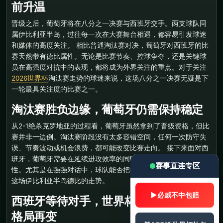
前升温
晋级之后，葡萄牙将在八分之一决赛与西班牙交手。两支球队同
属伊比利亚半岛，过往每一次在大赛舞台相遇，都容易引发球迷
和媒体的高度关注。 相比普通淘汰赛对决，葡萄牙对西班牙的比
赛天然带有德比属性。无论是比赛节奏、控球争夺，还是关键球
员在高强度对抗中的表现，都将成为外界关注的重点。对于关注
2026世界杯
淘汰赛走势的球迷来说，这场八分之一决赛无疑是下
一轮最具关注度的比赛之一。
淘汰赛胜负边缘，葡萄牙仍需保持稳定
从2-1绝杀克罗地亚的过程看，葡萄牙虽然拿到了晋级资格，但比
赛并非一边倒。淘汰赛阶段没有太多容错空间，任何一次防守失
误、节奏波动或机会浪费，都可能改变比赛走向。 接下来面对西
班牙，葡萄牙需要在延续进攻效率的同时，进一步提升比赛稳定
赛事直连专区
性。尤其是在强强对话中，球队能否把握关键机会，将直接决定
这场伊比利亚半岛德比的走势。
▶
必威不中包赔
西班牙等待对手，世界杯分组与淘汰赛
格局再变