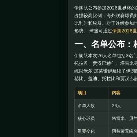
伊朗队公布参加2026世界杯
占据较高比例，海外联赛球员则
比利时和埃及。对于连续参加
形势。 球迷可通过
伊朗2026
一、名单公布：
伊朗队本次26人名单包括3名
托拉希、贾汉巴赫什、塔雷米等
练阿米尔·加莱诺伊延续了伊
赫比、盖迪、托拉比和贾汉巴
项目
内容
名单人数
26人
核心球员
塔雷米、贝
重要变化
阿兹蒙无缘