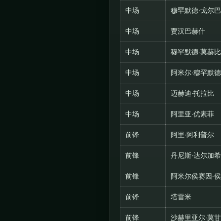
中场
穆罕默德·戈尔
中场
贾汉巴赫什
中场
穆罕默德·莫赫比
中场
阿米尔·穆罕默德
中场
迈赫迪·托拉比
中场
阿里亚·优素菲
前锋
阿里·阿利普尔
前锋
丹尼斯·达尔加希
前锋
阿米尔侯赛因·
前锋
塔雷米
前锋
沙赫里亚尔·莫