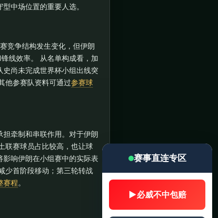
守型中场位置的重要人选。
小组赛竞争结构发生变化，但伊朗
锋线效率。 从名单构成看，加
队史尚未完成世界杯小组出线突
其他参赛队资料可通过
参赛球
承担牵制和串联作用。对于伊朗
土联赛球员占比较高，也让球
赛事直连专区
将影响伊朗在小组赛中的实际表
减少首阶段移动；第三轮转战
整赛程
。
▶
必威不中包赔