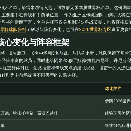
的26人名单，塔雷米领衔入选，阿兹蒙无缘本届世界杯名单。这份国
主要集中在锋线和中前场位置。 作为亚洲区传统强队，伊朗队将在2
世界杯的伊朗而言，名单选择不仅关系到球队备战节奏，也将直接影
世界杯球队资料
了解球队阵容变化，也可在
2026世界杯专区
查看更多
核心变化与阵容框架
门将、8名后卫、10名中场和5名前锋。从结构来看，球队保留了贝
经验丰富的球员，同时也给阿米尔·穆罕默德·拉扎吉尼亚、丹尼斯·
朗队注重身体对抗、边路推进和锋线支点的建队思路。塔雷米的入选让
赫什则为中前场提供不同类型的边路选择。
球迷关注
伊朗2026世
兰万德、埃扎托拉希、贾汉巴赫什
经验球员仍是
名单
锋线组合和进