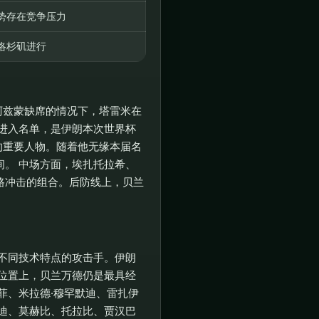
势存在竞争压力
洛杉矶进行
阿兹蒙缺席的情况下，塔雷米在
进入名单，是伊朗本次世界杯
的重要人物。随着他无缘本届名
。 中场方面，埃扎托拉希、
路冲击的组合。后防线上，贝兰
不同技术特点的攻击手。伊朗
位置上，贝兰万德仍是最具经
菲、米拉德·穆罕默迪、雷扎伊
迪、莫赫比、托拉比、贾汉巴