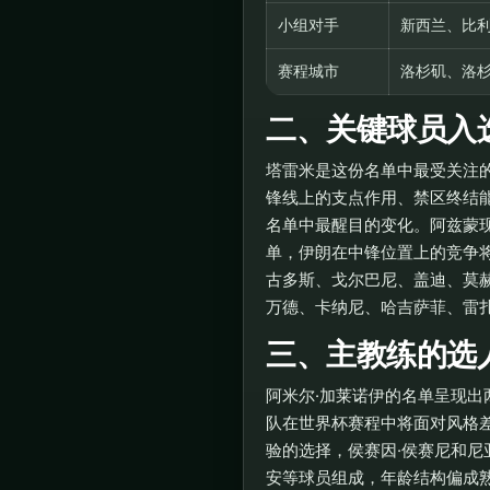
小组对手
新西兰、比
赛程城市
洛杉矶、洛
二、关键球员入
塔雷米是这份名单中最受关注
锋线上的支点作用、禁区终结
名单中最醒目的变化。阿兹蒙
单，伊朗在中锋位置上的竞争
古多斯、戈尔巴尼、盖迪、莫
万德、卡纳尼、哈吉萨菲、雷
三、主教练的选
阿米尔·加莱诺伊的名单呈现
队在世界杯赛程中将面对风格
验的选择，侯赛因·侯赛尼和尼
安等球员组成，年龄结构偏成