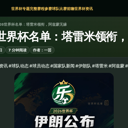
世界杯专题
完整赛程
参赛球队
比赛前瞻
世界杯资讯
026世界杯名单：塔雷米领衔，阿兹蒙无缘
6世界杯名单：塔雷米领衔
日
7 分钟阅读
作者：一芸
资讯 #球队动态 #球员动态 #国家队新闻 #伊朗队 #塔雷米 #阿兹蒙