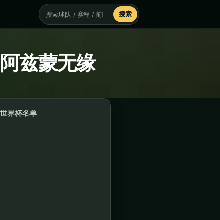
搜索
搜索
，阿兹蒙无缘
 #世界杯名单