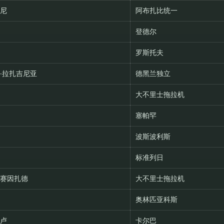
巴尼
阿布扎比统一
登德尔
罗斯托夫
·拉扎吉尼亚
德黑兰独立
大不里士拖拉机
塞帕罕
波斯波利斯
标准列日
侯赛因扎德
大不里士拖拉机
奥林匹亚科斯
甘卢
卡尔巴