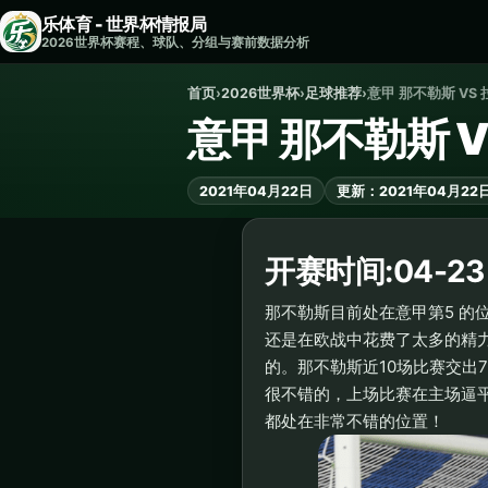
乐体育 - 世界杯情报局
2026世界杯赛程、球队、分组与赛前数据分析
首页
›
2026世界杯
›
足球推荐
›
意甲 那不勒斯 VS
意甲 那不勒斯 V
2021年04月22日
更新：2021年04月22
开赛时间:04-23 
那不勒斯目前处在意甲第5 的
还是在欧战中花费了太多的精
的。那不勒斯近10场比赛交出
很不错的，上场比赛在主场逼
都处在非常不错的位置！