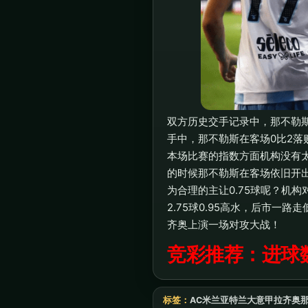
双方历史交手记录中，那不勒斯
手中，那不勒斯在客场0比2
本场比赛的指数方面机构没有太
的时候那不勒斯在客场依旧开出
为合理的主让0.75球呢？机
2.75球0.95高水，后市一
齐奥上演一场对攻大战！
竞彩推荐：进球数
标签：
AC米兰
亚特兰大
意甲
拉齐奥