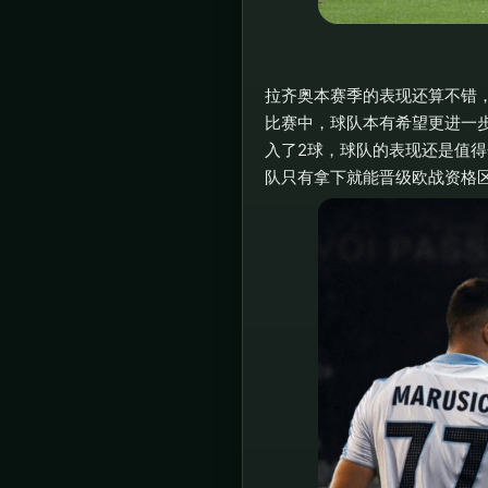
拉齐奥本赛季的表现还算不错
比赛中，球队本有希望更进一
入了2球，球队的表现还是值
队只有拿下就能晋级欧战资格