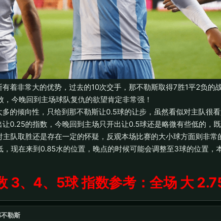
有着非常大的优势，过去的10次交手，那不勒斯取得7胜1平2负的
落败，今晚回到主场球队复仇的欲望肯定非常强！
多的倾向性，只给到那不勒斯让0.5球的让步，虽然看似对主队很
让0.25的指数，今晚回到主场只开出让0.5球还是略微有些低的，
构对主队取胜还是存在一定的怀疑，反观本场比赛的大小球方面则非常
路走低，现在来到0.85水的位置，晚点的时候可能会调整至3球的位置
 3、4、5球
指数参考：全场 大 2.7
那不勒斯