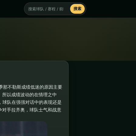
搜索
搜索
赛季那不勒斯成绩低迷的原因主要
。所以成绩波动的在情理之中
下，球队在强强对话中的表现还是
争对手拉齐奥，球队士气和战意