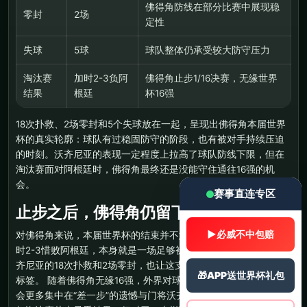
佛得角防线在部分比赛中展现稳
零封
2场
定性
失球
5球
球队整体仍承受较大防守压力
淘汰赛
加时2-3负阿
佛得角止步1/16决赛，无缘世界
结果
根廷
杯16强
18次扑救、2场零封和5个失球放在一起，呈现出佛得角本届世界
杯的真实轮廓：球队有过稳固防守的阶段，也有被对手持续压迫
的时刻。沃齐尼亚的表现一定程度上拉高了球队防线下限，但在
淘汰赛面对阿根廷时，佛得角最终还是没能守住通往16强的机
会。
赛事直连专区
止步之后，佛得角仍留下世界杯记忆点
▶
必威不中包赔
对佛得角来说，本届世界杯的结束并不意味着故事缺少分量。加
时2-3惜败阿根廷，本身就是一场足够被球迷记住的淘汰赛；而沃
齐尼亚的18次扑救和2场零封，也让这支球队在防守端留下了明确
🎁
APP送世界杯礼包
标签。 随着佛得角无缘16强，外界对球队本届赛事的评价，或许
会更多集中在“差一步”的遗憾与门将沃齐尼亚的个人表现上。世界