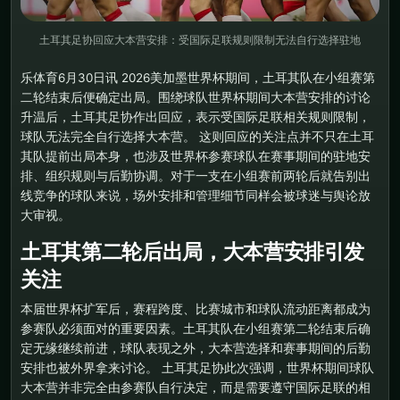
土耳其足协回应大本营安排：受国际足联规则限制无法自行选择驻地
乐体育6月30日讯 2026美加墨世界杯期间，土耳其队在小组赛第
二轮结束后便确定出局。围绕球队世界杯期间大本营安排的讨论
升温后，土耳其足协作出回应，表示受国际足联相关规则限制，
球队无法完全自行选择大本营。 这则回应的关注点并不只在土耳
其队提前出局本身，也涉及世界杯参赛球队在赛事期间的驻地安
排、组织规则与后勤协调。对于一支在小组赛前两轮后就告别出
线竞争的球队来说，场外安排和管理细节同样会被球迷与舆论放
大审视。
土耳其第二轮后出局，大本营安排引发
关注
本届世界杯扩军后，赛程跨度、比赛城市和球队流动距离都成为
参赛队必须面对的重要因素。土耳其队在小组赛第二轮结束后确
定无缘继续前进，球队表现之外，大本营选择和赛事期间的后勤
安排也被外界拿来讨论。 土耳其足协此次强调，世界杯期间球队
大本营并非完全由参赛队自行决定，而是需要遵守国际足联的相