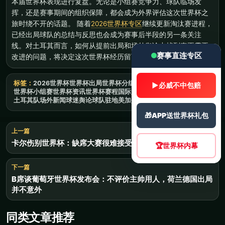
本届世界杯表现进行复盘。无论是小组赛竞争力、球队临场发
挥，还是赛事期间的组织保障，都会成为外界评估这次世界杯之
旅时绕不开的话题。 随着
2026世界杯专区
继续更新淘汰赛进程，
已经出局球队的总结与反思也会成为赛事后半段的另一条关注
线。对土耳其而言，如何从提前出局和场外舆论中找到真正需要
赛事直连专区
改进的问题，将决定这次世界杯经历留下怎样的后续影响。
标签：
2026世界杯
世界杯出局
世界杯分组形势
世界杯大本营
▶
必威不中包赔
世界杯小组赛
世界杯资讯
世界杯赛程
国际足联规则
土耳其足协
土耳其队
场外新闻
球迷舆论
球队驻地
美加墨世界杯
🎁
APP送世界杯礼包
上一篇
卡尔伤别世界杯：缺席大赛很难接受，复出合练仍需时间
🏆
世界杯内幕
下一篇
B席谈葡萄牙世界杯发布会：不评价主帅用人，荷兰德国出局
并不意外
同类文章推荐