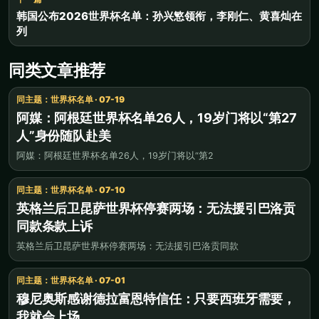
韩国公布2026世界杯名单：孙兴慜领衔，李刚仁、黄喜灿在
列
同类文章推荐
同主题：世界杯名单 · 07-19
阿媒：阿根廷世界杯名单26人，19岁门将以“第27
人”身份随队赴美
阿媒：阿根廷世界杯名单26人，19岁门将以“第2
同主题：世界杯名单 · 07-10
英格兰后卫昆萨世界杯停赛两场：无法援引巴洛贡
同款条款上诉
英格兰后卫昆萨世界杯停赛两场：无法援引巴洛贡同款
同主题：世界杯名单 · 07-01
穆尼奥斯感谢德拉富恩特信任：只要西班牙需要，
我就会上场