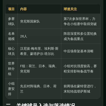
项目
内容
球迷关注
参赛
第7次参加世界杯，力
突尼斯国家队
球队
争在小组赛中取得突破
名单
阵容深度和多位置轮换
26人
规模
成为备战重点
核心
汉尼拔·梅布里、埃利斯·斯
中后场骨架基本清晰
球员
希里、蒙塔萨尔·塔尔比
世界
F组：荷兰、日本、瑞典、
小组对抗强度较高，赛
杯分
突尼斯
程安排影响备战节奏
组
小组
先后对阵瑞典、日本、荷
前两场在蒙特雷进行，
赛安
兰
末轮转战堪萨斯城
排