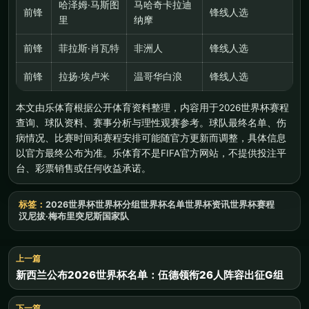
哈泽姆·马斯图
马哈奇卡拉迪
前锋
锋线人选
里
纳摩
前锋
菲拉斯·肖瓦特
非洲人
锋线人选
前锋
拉扬·埃卢米
温哥华白浪
锋线人选
本文由乐体育根据公开体育资料整理，内容用于2026世界杯赛程
查询、球队资料、赛事分析与理性观赛参考。球队最终名单、伤
病情况、比赛时间和赛程安排可能随官方更新而调整，具体信息
以官方最终公布为准。乐体育不是FIFA官方网站，不提供投注平
台、彩票销售或任何收益承诺。
标签：
2026世界杯
世界杯分组
世界杯名单
世界杯资讯
世界杯赛程
汉尼拔·梅布里
突尼斯国家队
上一篇
新西兰公布2026世界杯名单：伍德领衔26人阵容出征G组
下一篇