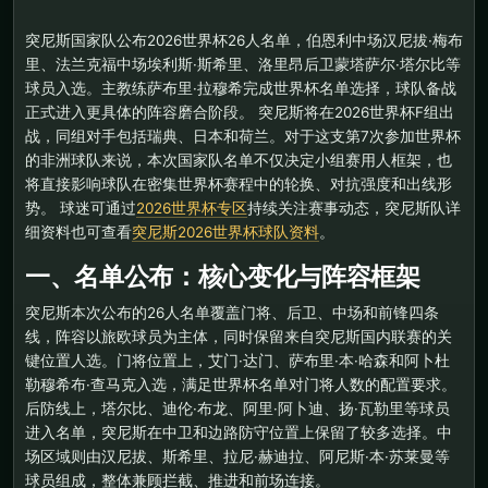
突尼斯国家队公布2026世界杯26人名单，伯恩利中场汉尼拔·梅布
里、法兰克福中场埃利斯·斯希里、洛里昂后卫蒙塔萨尔·塔尔比等
球员入选。主教练萨布里·拉穆希完成世界杯名单选择，球队备战
正式进入更具体的阵容磨合阶段。 突尼斯将在2026世界杯F组出
战，同组对手包括瑞典、日本和荷兰。对于这支第7次参加世界杯
的非洲球队来说，本次国家队名单不仅决定小组赛用人框架，也
将直接影响球队在密集世界杯赛程中的轮换、对抗强度和出线形
势。 球迷可通过
2026世界杯专区
持续关注赛事动态，突尼斯队详
细资料也可查看
突尼斯2026世界杯球队资料
。
一、名单公布：核心变化与阵容框架
突尼斯本次公布的26人名单覆盖门将、后卫、中场和前锋四条
线，阵容以旅欧球员为主体，同时保留来自突尼斯国内联赛的关
键位置人选。门将位置上，艾门·达门、萨布里·本·哈森和阿卜杜
勒穆希布·查马克入选，满足世界杯名单对门将人数的配置要求。
后防线上，塔尔比、迪伦·布龙、阿里·阿卜迪、扬·瓦勒里等球员
进入名单，突尼斯在中卫和边路防守位置上保留了较多选择。中
场区域则由汉尼拔、斯希里、拉尼·赫迪拉、阿尼斯·本·苏莱曼等
球员组成，整体兼顾拦截、推进和前场连接。