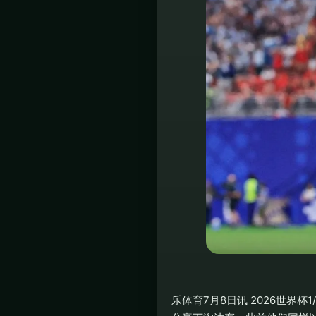
乐体育7月8日讯 2026世界