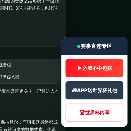
阿根廷的晋级之路形成了一组颇
需要打进3球才能过关，也让球
赛事直连专区
廷晋级
▶
必威不中包赔
廷晋级八强
🎁
APP送世界杯礼包
角和埃及两道关卡，已经进入本
🏆
世界杯内幕
赛保持悬念，而阿根廷最终都成
具有辨识度的数据线索。佛得