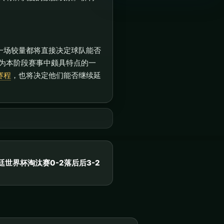
一场较量都将直接决定球队能否
成为本阶段赛事中颇具特点的一
赛程
，也将决定他们能否继续延
世界杯淘汰赛0-2落后后3-2