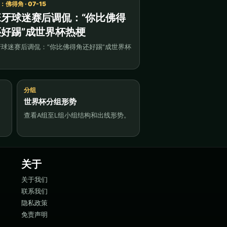
佛得角 · 07-15
班牙球迷赛后调侃：“你比佛得
还好踢”成世界杯热梗
球迷赛后调侃：“你比佛得角还好踢”成世界杯
分组
世界杯分组形势
查看A组至L组小组结构和出线形势。
关于
关于我们
联系我们
隐私政策
免责声明