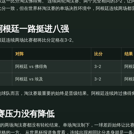
这一比分淘汰佛得角。 连续两轮淘汰赛、两个完全相同的3-2，让
比分一致，但在世界杯淘汰赛的单场决胜环境中，阿根廷连续两场都
阿根廷一路挺进八强
廷连续两场比赛都将比分定格在3-2。
对阵
比分
结果
阿根廷 vs 佛得角
3-2
阿根
阿根廷 vs 埃及
3-2
阿根
的球队而言，淘汰赛最重要的始终是晋级结果。阿根廷连续跨过佛得
赛压力没有降低
根廷的两场淘汰赛都没有轻松结束。单场淘汰制下，一球差距始终让比
资格的一方。 从世界杯报道角度看，连续出现相同比分本身就是一条