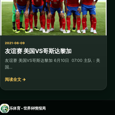
2021-06-09
友谊赛 美国VS哥斯达黎加
友谊赛 美国VS哥斯达黎加 6月10日 07:00 主队：美
国…
阅读全文 →
乐体育 - 世界杯情报局