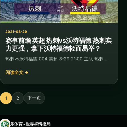
2021-08-29
赛事前瞻 英超 ​热刺vs沃特福德 热刺实
力更强，拿下沃特福德轻而易举？
热刺vs沃特福德 004 英超 8-29 21:00 主队 热刺…
阅读全文 →
文章分页
下一页
1
2
乐体育 - 世界杯情报局