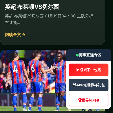
英超 布莱顿VS切尔西
英超 布莱顿VS切尔西 01月19日04：00 主队分析：
布莱顿…
阅读全文 →
赛事直连专区
▶
必威不中包赔
🎁
APP送世界杯礼包
🏆
世界杯内幕