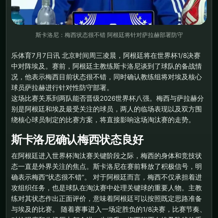
斯卡洛尼：梅西状态很不错 阿根廷将针对萨拉赫部署防守
乐体育7月7日讯 北京时间周三凌晨，阿根廷将在世界杯1/8决赛
中对阵埃及。赛前，阿根廷主教练斯卡洛尼谈到了球队的备战情
况，他表示梅西目前状态很不错，同时确认教练组将对埃及核心
球员萨拉赫进行针对性防守部署。
这场比赛关系到两队能否晋级2026世界杯八强。梅西与萨拉赫分
别是阿根廷和埃及最受关注的球员，两人的临场表现以及双方围
绕核心球员制定的比赛方案，将直接影响这场淘汰赛的走势。
斯卡洛尼确认梅西状态良好
在阿根廷进入世界杯淘汰赛关键阶段之际，梅西的身体和竞技状
态一直是外界关注的焦点。斯卡洛尼在赛前释放了积极信号，明
确表示梅西“状态很不错”。 对于阿根廷而言，梅西不仅承担着进
攻组织任务，也是球队在淘汰赛中处理关键球的重要人物。主教
练对其状态作出正面评价，意味着阿根廷可以按照既定思路准备
与埃及的比赛。 随着赛事进入一场定胜负的1/8决赛，比赛节奏、