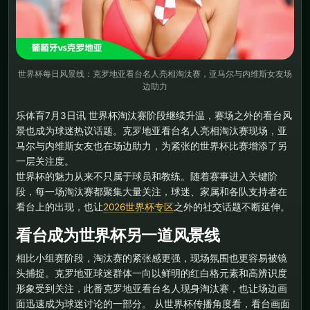
世界杯每日风景线：克罗地亚看台名人亮相淘汰赛，亚马尔与内维斯女友场
边助力
乐体育7月3日讯 世界杯淘汰赛阶段继续升温，赛场之外的看台风
景也成为球迷热议话题。克罗地亚看台名人亮相淘汰赛现场，亚
马尔与内维斯女友也在场边助力，为紧张的世界杯比赛增添了另
一层关注度。
世界杯的魅力从来不只属于球员和教练。随着赛事进入关键阶
段，每一场淘汰赛都聚集大量关注，球迷、家属和各队支持者在
看台上的出现，也让
2026世界杯专区
之外的社交话题不断延伸。
看台成为世界杯另一道风景线
相比小组赛阶段，淘汰赛的紧张感更强，现场氛围也更容易被镜
头捕捉。克罗地亚球迷群体一向以鲜明的红白格元素和高辨识度
形象受到关注，此番克罗地亚看台名人现身淘汰赛，也让场边画
面迅速成为球迷讨论的一部分。 从世界杯传播角度看，看台画面