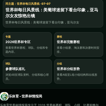
同主题：世界杯每日风景线 · 07-07
世界杯每日风景线：美葡球迷留下看台印象，亚马
尔女友惊艳出镜
世界杯每日风景线：美葡球迷留下看台印象，亚马尔女
专题
赛程
2026世界杯专区
世界杯完整赛程
查看世界杯赛程、球队、分组和专
查看小组赛、淘汰赛和决赛时间安
题内容。
排。
球队
分组
参赛球队巡礼
世界杯分组形势
浏览48支球队资料、分组和核心球
查看A组至L组小组结构和出线形
员。
势。
乐体育 - 世界杯情报局
乐体育世界杯情报局专注于 2026 世界杯赛程、球队、小组、比赛前瞻与