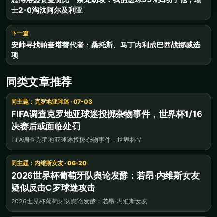
士2-0淘汰阿尔及利亚
下一篇
安帅寻找帕奎塔替代者：桑托斯、马丁内利成巴西战挪威选
项
同类文章推荐
同主题：克罗地亚球迷 · 07-03
FIFA调查克罗地亚球迷投掷杂物事件，世界杯1/16
决赛后或面临处罚
FIFA调查克罗地亚球迷投掷杂物事件，世界杯1/
同主题：内维斯女友 · 06-20
2026世界杯葡萄牙队舆论发酵：若昂·内维斯女友
疑似反击C罗球迷攻击
2026世界杯葡萄牙队舆论发酵：若昂·内维斯女友