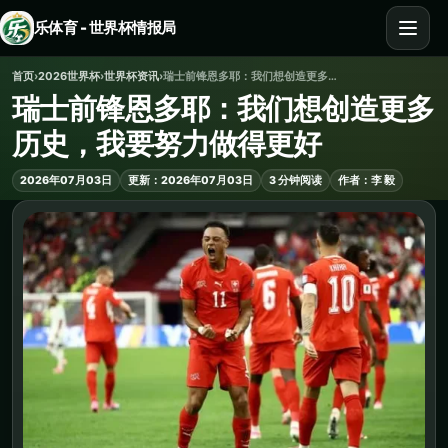
乐体育 - 世界杯情报局
首页
›
2026世界杯
›
世界杯资讯
›
瑞士前锋恩多耶：我们想创造更多历史，我要努力做得更好
瑞士前锋恩多耶：我们想创造更多
历史，我要努力做得更好
2026年07月03日
更新：2026年07月03日
3 分钟阅读
作者：李 毅