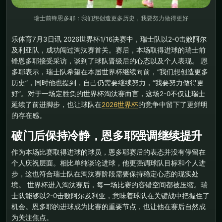
瑞士前锋恩多耶：我们想创造更多历史，我要努力做得更好
乐体育7月3日讯 2026世界杯1/16决赛中，瑞士队以2-0击败阿尔
及利亚队，成功闯过淘汰赛首关。赛后，本场取得进球的瑞士前
锋恩多耶接受采访，谈到了球队晋级后的心态以及个人表现。 恩
多耶表示，瑞士队希望在本届世界杯继续向前，“我们想创造更多
历史”，同时他也提到，自己仍需要继续努力，“我要努力做得更
好”。对于一场定胜负的世界杯淘汰赛而言，这场2-0不仅让瑞士
延续了前进脚步，也让球队在
2026世界杯
的竞争中留下了更鲜明
的存在感。
破门后保持冷静，恩多耶强调继续提升
作为本场比赛取得进球的球员，恩多耶赛后的表态并没有停留在
个人庆祝层面。相比单纯谈论进球，他更强调球队目标和个人进
步，这也符合瑞士队在淘汰赛阶段需要保持稳定心态的现实处
境。 世界杯进入淘汰赛后，每一场比赛的容错空间都被压缩。瑞
士队能够以2-0击败阿尔及利亚，意味着球队在关键战中把握住了
机会。恩多耶的进球成为比赛的重要节点，也让他在赛后自然成
为关注焦点。