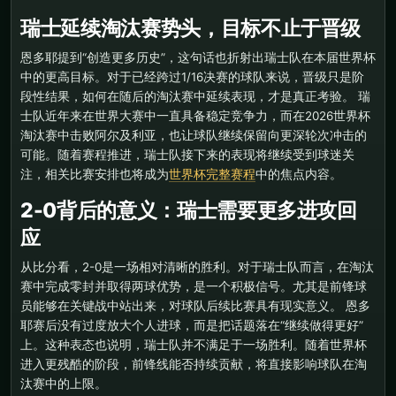
瑞士延续淘汰赛势头，目标不止于晋级
恩多耶提到“创造更多历史”，这句话也折射出瑞士队在本届世界杯
中的更高目标。对于已经跨过1/16决赛的球队来说，晋级只是阶
段性结果，如何在随后的淘汰赛中延续表现，才是真正考验。 瑞
士队近年来在世界大赛中一直具备稳定竞争力，而在2026世界杯
淘汰赛中击败阿尔及利亚，也让球队继续保留向更深轮次冲击的
可能。随着赛程推进，瑞士队接下来的表现将继续受到球迷关
注，相关比赛安排也将成为
世界杯完整赛程
中的焦点内容。
2-0背后的意义：瑞士需要更多进攻回
应
从比分看，2-0是一场相对清晰的胜利。对于瑞士队而言，在淘汰
赛中完成零封并取得两球优势，是一个积极信号。尤其是前锋球
员能够在关键战中站出来，对球队后续比赛具有现实意义。 恩多
耶赛后没有过度放大个人进球，而是把话题落在“继续做得更好”
上。这种表态也说明，瑞士队并不满足于一场胜利。随着世界杯
进入更残酷的阶段，前锋线能否持续贡献，将直接影响球队在淘
汰赛中的上限。