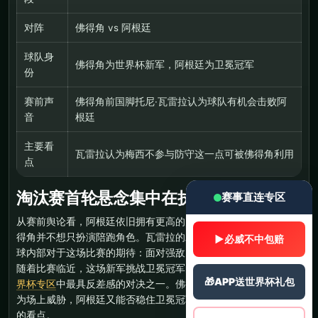
对阵
佛得角 vs 阿根廷
球队身
佛得角为世界杯新军，阿根廷为卫冕冠军
份
赛前声
佛得角前国脚托尼·瓦雷拉认为球队有机会击败阿
音
根廷
主要看
瓦雷拉认为梅西不参与防守这一点可被佛得角利用
点
淘汰赛首轮悬念集中在执行力
赛事直连专区
从赛前舆论看，阿根廷依旧拥有更高的关注度和冠军光环，但佛
得角并不想只扮演陪跑角色。瓦雷拉的发声，也代表着佛得角足
▶
必威不中包赔
球内部对于这场比赛的期待：面对强敌，要在细节中寻找机会。
随着比赛临近，这场新军挑战卫冕冠军的淘汰赛，将成为
2026世
🎁
APP送世界杯礼包
界杯专区
中最具反差感的对决之一。佛得角能否把赛前设想转化
为场上威胁，阿根廷又能否稳住卫冕冠军的节奏，将是比赛最大
的看点。