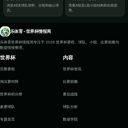
浏览48支球队资料、分组和核心球
查看A组至L组小组结构和出线形
员。
势。
乐体育 - 世界杯情报局
乐体育世界杯情报局专注于 2026 世界杯赛程、球队、小组、比赛前瞻与
数据情报整理。
世界杯
内容
完整赛程
世界杯资讯
淘汰赛对阵
比赛前瞻
世界杯积分榜
赛后战报
参赛球队
球队分析
专题首页
数据学院