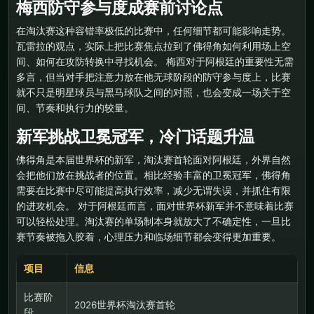
梅西防守参与度成赛前讨论点
在淘汰赛这种容错率极低的比赛中，任何细节都可能影响走势。
瓦雷拉的观点，实际上把比赛焦点拉到了佛得角如何利用场上空
间、如何在攻防转换中寻找机会。 梅西对于阿根廷的重要性无需
多言，但当对手把注意力放在他无球阶段的防守参与度上，比赛
就不只是明星球员与黑马球队之间的对照，也会变成一场关于空
间、节奏和执行力的较量。
新军挑战卫冕冠军，冷门话题升温
佛得角是本届世界杯的新军，淘汰赛首轮面对阿根廷，外界自然
会把他们放在挑战者的位置。相比经验丰富的卫冕冠军，佛得角
需要在比赛中尽可能提高执行效率，减少无谓失误，并抓住有限
的进攻机会。 对于阿根廷而言，面对世界杯新军并不意味着比赛
可以轻松处理。淘汰赛的单场制本身就放大了不确定性，一旦比
赛节奏被拖入胶着，心理压力和临场细节都会变得更加重要。
项目
信息
比赛阶
2026世界杯淘汰赛首轮
段