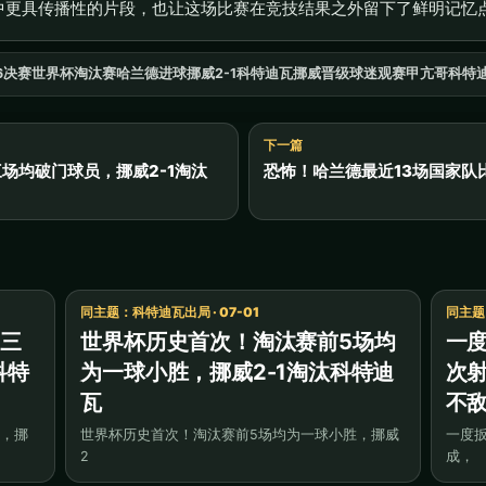
中更具传播性的片段，也让这场比赛在竞技结果之外留下了鲜明记忆
6决赛
世界杯淘汰赛
哈兰德进球
挪威2-1科特迪瓦
挪威晋级
球迷观赛
甲亢哥
科特
下一篇
场均破门球员，挪威2-1淘汰
恐怖！哈兰德最近13场国家队
同主题：科特迪瓦出局 · 07-01
同主题：
前三
世界杯历史首次！淘汰赛前5场均
一
科特
为一球小胜，挪威2-1淘汰科特迪
次射
瓦
不
员，挪
世界杯历史首次！淘汰赛前5场均为一球小胜，挪威
一度
2
成，