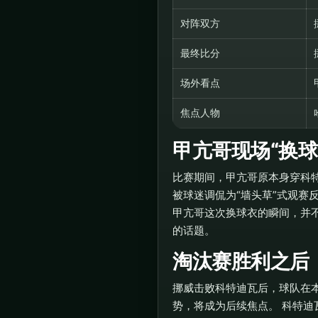
对阵双方
最终比分
场外看点
焦点人物
甲亢哥现场“换
比赛期间，甲亢哥原本身穿科
被球迷调侃为“墙头草”式观赛
甲亢哥这次换球衣的瞬间，并不
的话题。
淘汰赛胜利之后
挪威击败科特迪瓦后，球队在
势，将成为后续焦点。 科特迪