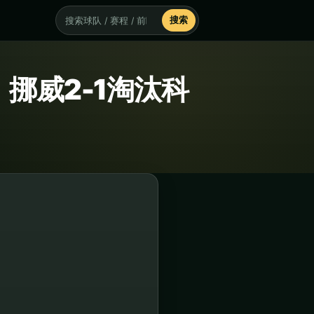
搜索
搜索
挪威2-1淘汰科