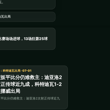
点。
迪瓦出局
比赛场场进球，13场狂轰25球
科特迪瓦出局 · 07-01
度扳平比分仍难救主：迪亚洛2
正传球近九成，科特迪瓦1-2
敌挪威出局
扳平比分仍难救主：迪亚洛2次射正传球近九