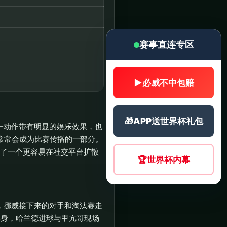
赛事直连专区
▶
必威不中包赔
🎁
APP送世界杯礼包
一动作带有明显的娱乐效果，也
常常会成为比赛传播的一部分。
加了一个更容易在社交平台扩散
🏆
世界杯内幕
，挪威接下来的对手和淘汰赛走
本身，哈兰德进球与甲亢哥现场