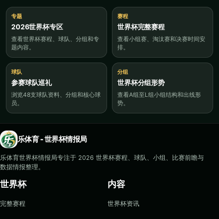
专题
赛程
2026世界杯专区
世界杯完整赛程
查看世界杯赛程、球队、分组和专
查看小组赛、淘汰赛和决赛时间安
题内容。
排。
球队
分组
参赛球队巡礼
世界杯分组形势
浏览48支球队资料、分组和核心球
查看A组至L组小组结构和出线形
员。
势。
乐体育 - 世界杯情报局
乐体育世界杯情报局专注于 2026 世界杯赛程、球队、小组、比赛前瞻与
数据情报整理。
世界杯
内容
完整赛程
世界杯资讯