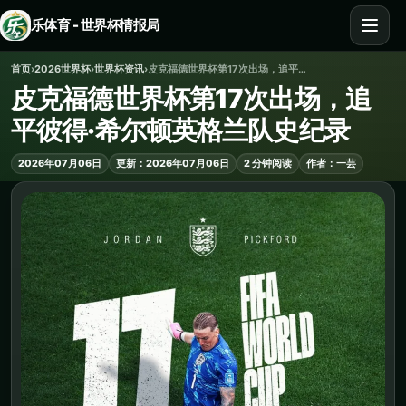
乐体育 - 世界杯情报局
首页
›
2026世界杯
›
世界杯资讯
›
皮克福德世界杯第17次出场，追平彼得·希尔顿英格兰队史纪录
皮克福德世界杯第17次出场，追
平彼得·希尔顿英格兰队史纪录
2026年07月06日
更新：2026年07月06日
2 分钟阅读
作者：一芸