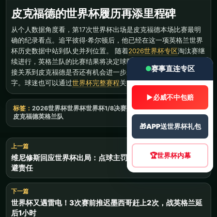
皮克福德的世界杯履历再添里程碑
从个人数据角度看，第17次世界杯出场是皮克福德本场比赛最明
确的纪录看点。追平彼得·希尔顿后，他已经在这一项英格兰世界
杯历史数据中站到队史并列位置。 随着
2026世界杯专区
淘汰赛继
续进行，英格兰队的比赛结果将决定球队能否继续前进，也将直
赛事直连专区
接关系到皮克福德是否还有机会进一步刷新自己的世界杯出场数
字。球迷也可以通过
世界杯完整赛程
关注后续淘汰赛安排。
▶
必威不中包赔
标签：
2026世界杯
世界杯
世界杯1/8决赛
墨西哥队
彼得·希尔顿
皮克福德
英格兰队
🎁
APP送世界杯礼包
上一篇
🏆
世界杯内幕
维尼修斯回应世界杯出局：点球主罚者赛前已确定，我不逃
避责任
下一篇
世界杯又遇雷电！3次赛前推迟墨西哥赶上2次，战英格兰延
后1小时