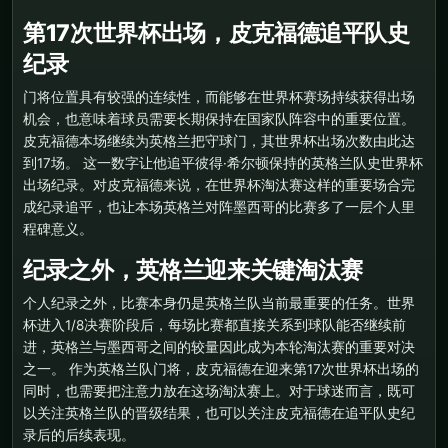
第17次世界杯出场，皮克福德追平队史
纪录
门将位置具有较强的连续性，而能够在世界杯赛场持续获得出场
机会，也意味着球员需要长期保持在国家队阵容中的重要位置。
皮克福德本场继续为英格兰把守球门，其世界杯出场次数由此达
到17场。 这一数字让他追平彼得·希尔顿保持的英格兰队史世界杯
出场纪录。对皮克福德来说，在世界杯淘汰赛这样的重要场合完
成纪录追平，也让本场英格兰对阵墨西哥的比赛多了一层个人里
程碑意义。
纪录之外，英格兰迎来关键淘汰赛
个人纪录之外，比赛本身仍是英格兰队当前最重要的任务。世界
杯进入1/8决赛阶段后，每场比赛都直接关系到球队能否继续前
进，英格兰与墨西哥之间的较量因此成为本轮淘汰赛的重要对决
之一。 作为英格兰队门将，皮克福德在迎来第17次世界杯出场的
同时，也需要把注意力放在这场淘汰赛上。对于球迷而言，既可
以关注英格兰队的晋级结果，也可以关注皮克福德在追平队史纪
录后的后续表现。