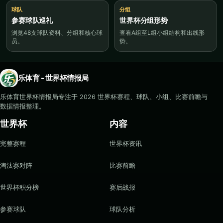
球队
分组
参赛球队巡礼
世界杯分组形势
浏览48支球队资料、分组和核心球
查看A组至L组小组结构和出线形
员。
势。
乐体育 - 世界杯情报局
乐体育世界杯情报局专注于 2026 世界杯赛程、球队、小组、比赛前瞻与
数据情报整理。
世界杯
内容
完整赛程
世界杯资讯
淘汰赛对阵
比赛前瞻
世界杯积分榜
赛后战报
参赛球队
球队分析