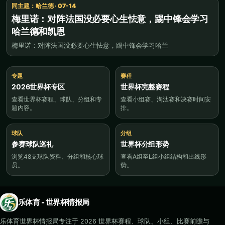
同主题：哈兰德 · 07-14
梅里诺：对阵法国没必要心生怯意，踢中锋会学习
哈兰德和凯恩
梅里诺：对阵法国没必要心生怯意，踢中锋会学习哈兰
专题
赛程
2026世界杯专区
世界杯完整赛程
查看世界杯赛程、球队、分组和专
查看小组赛、淘汰赛和决赛时间安
题内容。
排。
球队
分组
参赛球队巡礼
世界杯分组形势
浏览48支球队资料、分组和核心球
查看A组至L组小组结构和出线形
员。
势。
乐体育 - 世界杯情报局
乐体育世界杯情报局专注于 2026 世界杯赛程、球队、小组、比赛前瞻与