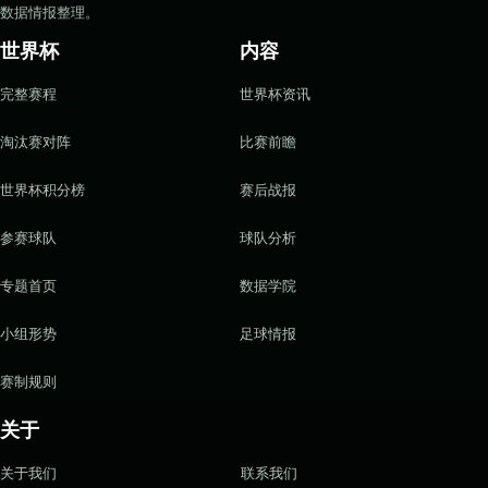
数据情报整理。
世界杯
内容
完整赛程
世界杯资讯
淘汰赛对阵
比赛前瞻
世界杯积分榜
赛后战报
参赛球队
球队分析
专题首页
数据学院
小组形势
足球情报
赛制规则
关于
关于我们
联系我们