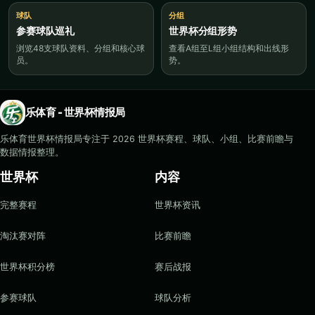
球队
分组
参赛球队巡礼
世界杯分组形势
浏览48支球队资料、分组和核心球
查看A组至L组小组结构和出线形
员。
势。
乐体育 - 世界杯情报局
乐体育世界杯情报局专注于 2026 世界杯赛程、球队、小组、比赛前瞻与
数据情报整理。
世界杯
内容
完整赛程
世界杯资讯
淘汰赛对阵
比赛前瞻
世界杯积分榜
赛后战报
参赛球队
球队分析