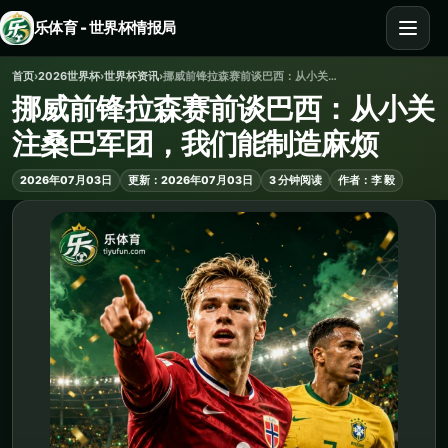
乐体育 - 世界杯情报局
首页
›
2026世界杯
›
世界杯资讯
›
挪威前锋拉森赛前谈巴西：从小关注桑巴军团，我们能制造麻烦
挪威前锋拉森赛前谈巴西：从小关
注桑巴军团，我们能制造麻烦
2026年07月03日
更新：2026年07月03日
3 分钟阅读
作者：李 毅