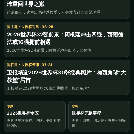
球重回世界之巅
维尼修斯：这样出局难以接受，不会放弃让巴西足球重
同主题：世界杯对阵 · 06-28
2026世界杯32强前景：阿根廷冲击四强，西葡德
法或16强提前相遇
2026世界杯32强前景：阿根廷冲击四强，西葡德
同栏目：世界杯资讯 · 07-31
卫报精选2026世界杯30张经典照片：梅西角球“大
教堂”居首
卫报精选2026世界杯30张经典照片：梅西角球“
专题
赛程
2026世界杯专区
世界杯完整赛程
查看世界杯赛程、球队、分组和专
查看小组赛、淘汰赛和决赛时间安
题内容。
排。