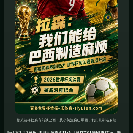
挪威前锋拉森赛前谈巴西：从小关注桑巴军团，我们能制造麻烦
乐体育7月3日讯 挪威队与巴西队的世界杯淘汰赛即将打响。赛