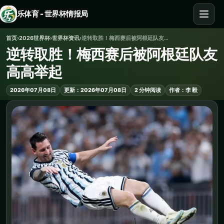
乐体育 - 世界杯情报局
首页
›
2026世界杯
›
世界杯资讯
›
逆转取胜！梅西赛后被阿根廷队友高高举起
逆转取胜！梅西赛后被阿根廷队友
高高举起
2026年07月08日
更新：2026年07月08日
2 分钟阅读
作者：李 毅