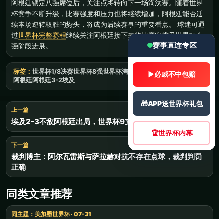
阿根廷锁定八强席位后，关注点将转向下一场淘汰赛。随着世界
杯竞争不断升级，比赛强度和压力也将继续增加，阿根廷能否延
续本场逆转取胜的势头，将成为后续赛事的重要看点。 球迷可通
过
世界杯完整赛程
继续关注阿根廷接下来的比赛安排及世界杯八
赛事直连专区
强阶段进展。
标签：
世界杯1/8决赛
世界杯8强
世界杯淘汰赛
梅西
美加墨世界杯
▶
必威不中包赔
阿根廷
阿根廷3-2埃及
🎁
APP送世界杯礼包
上一篇
埃及2-3不敌阿根廷出局，世界杯9支非洲球队仅剩摩洛哥
🏆
世界杯内幕
下一篇
裁判博主：阿尔瓦雷斯与萨拉赫对抗不存在点球，裁判判罚
正确
同类文章推荐
同主题：美加墨世界杯 · 07-31