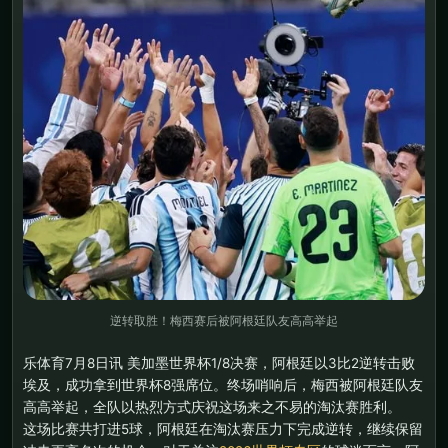
逆转取胜！梅西赛后被阿根廷队友高高举起
乐体育7月8日讯 美加墨世界杯1/8决赛，阿根廷以3比2逆转击败
埃及，成功拿到世界杯8强席位。终场哨响后，梅西被阿根廷队友
高高举起，全队以热烈方式庆祝这场来之不易的淘汰赛胜利。
这场比赛共打进5球，阿根廷在淘汰赛压力下完成逆转，继续保留