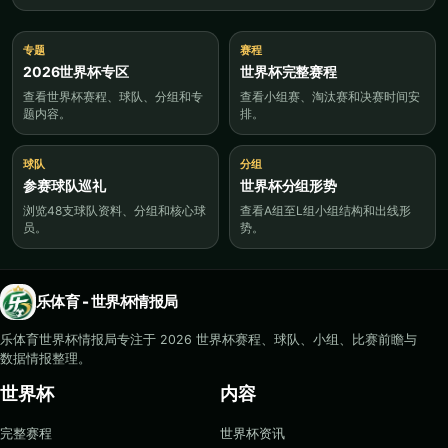
专题
赛程
2026世界杯专区
世界杯完整赛程
查看世界杯赛程、球队、分组和专
查看小组赛、淘汰赛和决赛时间安
题内容。
排。
球队
分组
参赛球队巡礼
世界杯分组形势
浏览48支球队资料、分组和核心球
查看A组至L组小组结构和出线形
员。
势。
乐体育 - 世界杯情报局
乐体育世界杯情报局专注于 2026 世界杯赛程、球队、小组、比赛前瞻与
数据情报整理。
世界杯
内容
完整赛程
世界杯资讯