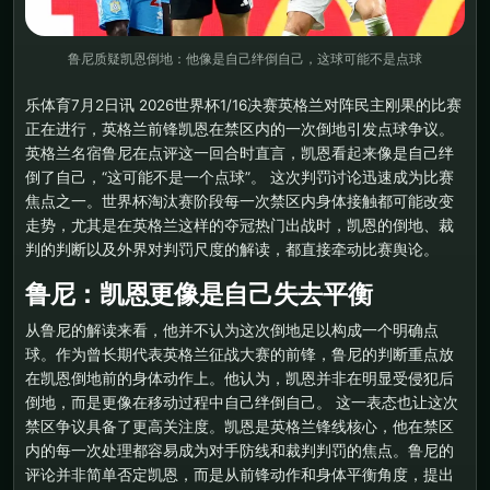
鲁尼质疑凯恩倒地：他像是自己绊倒自己，这球可能不是点球
乐体育7月2日讯 2026世界杯1/16决赛英格兰对阵民主刚果的比赛
正在进行，英格兰前锋凯恩在禁区内的一次倒地引发点球争议。
英格兰名宿鲁尼在点评这一回合时直言，凯恩看起来像是自己绊
倒了自己，“这可能不是一个点球”。 这次判罚讨论迅速成为比赛
焦点之一。世界杯淘汰赛阶段每一次禁区内身体接触都可能改变
走势，尤其是在英格兰这样的夺冠热门出战时，凯恩的倒地、裁
判的判断以及外界对判罚尺度的解读，都直接牵动比赛舆论。
鲁尼：凯恩更像是自己失去平衡
从鲁尼的解读来看，他并不认为这次倒地足以构成一个明确点
球。作为曾长期代表英格兰征战大赛的前锋，鲁尼的判断重点放
在凯恩倒地前的身体动作上。他认为，凯恩并非在明显受侵犯后
倒地，而是更像在移动过程中自己绊倒自己。 这一表态也让这次
禁区争议具备了更高关注度。凯恩是英格兰锋线核心，他在禁区
内的每一次处理都容易成为对手防线和裁判判罚的焦点。鲁尼的
评论并非简单否定凯恩，而是从前锋动作和身体平衡角度，提出