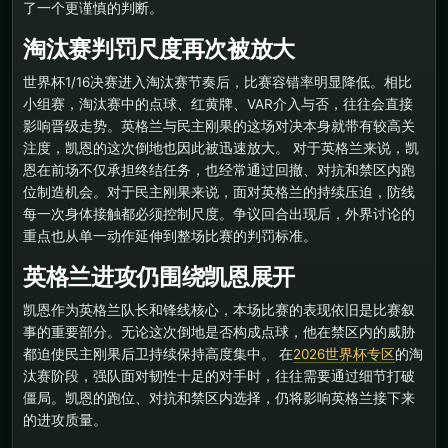
了一个更谨慎的判断。
淘汰赛判罚尺度再次被放大
世界杯1/16决赛进入淘汰赛节奏后，比赛容错率明显降低。相比
小组赛，淘汰赛中的点球、红黄牌、VAR介入与否，往往会直接
影响晋级走势。英格兰与民主刚果的这场对决本身就带有较高关
注度，凯恩的这次倒地也因此被迅速放大。 对于英格兰来说，凯
恩在前场不仅承担终结任务，也经常通过回撤、对抗和禁区内跑
位制造机会。对于民主刚果来说，面对英格兰的持续压迫，防线
每一次身体接触都必须控制尺度。争议回合出现后，外界讨论的
重点也从单一动作延伸到整场比赛的判罚标准。
英格兰进攻仍围绕凯恩展开
凯恩作为英格兰队长和锋线核心，本场比赛的表现依旧是比赛叙
事的重要部分。无论这次倒地是否构成点球，他在禁区内的威胁
都迫使民主刚果后卫持续保持高度集中。 在
2026世界杯专区
的淘
汰赛阶段，强队面对韧性十足的对手时，往往需要通过细节打破
僵局。凯恩的跑位、对抗和禁区内选择，仍将影响英格兰接下来
的进攻质量。