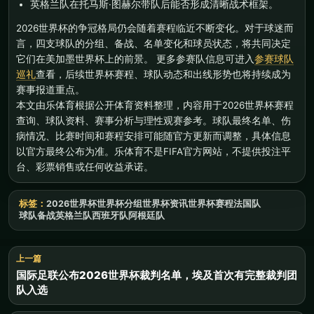
英格兰队在托马斯·图赫尔带队后能否形成清晰战术框架。
2026世界杯的争冠格局仍会随着赛程临近不断变化。对于球迷而
言，四支球队的分组、备战、名单变化和球员状态，将共同决定
它们在美加墨世界杯上的前景。 更多参赛队信息可进入
参赛球队
巡礼
查看，后续世界杯赛程、球队动态和出线形势也将持续成为
赛事报道重点。
本文由乐体育根据公开体育资料整理，内容用于2026世界杯赛程
查询、球队资料、赛事分析与理性观赛参考。球队最终名单、伤
病情况、比赛时间和赛程安排可能随官方更新而调整，具体信息
以官方最终公布为准。乐体育不是FIFA官方网站，不提供投注平
台、彩票销售或任何收益承诺。
标签：
2026世界杯
世界杯分组
世界杯资讯
世界杯赛程
法国队
球队备战
英格兰队
西班牙队
阿根廷队
上一篇
国际足联公布2026世界杯裁判名单，埃及首次有完整裁判团
队入选