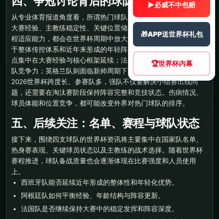
四、争冠讨论背后的球队备战逻辑
▶
必威不中包赔
从专业体育报道角度看，所谓热门球队并不只取决于阵容名气。
大赛经验、主教练稳定性、关键位置储备、球员健康情况以及赛
🎁
APP送世界杯礼包
程适应能力，都会在世界杯周期中放大影响。 西班牙队的优势在
于整体传控体系和近年来形成的年轻阵容结构；阿根廷队的关注
点集中在大赛经验与核心框架延续；法国队拥有长期稳定的国家
🏆
世界杯内幕
队竞争力；英格兰队则面临新帅周期下的战术整合任务。 由于
2026世界杯跨度长、参赛队多，强队不仅要解决小组赛出线问
题，还需要在淘汰赛阶段保持阵容完整和竞技状态。伤病情况、
球员体能和位置竞争，都可能改变外界对热门球队的排序。
五、后续关注：名单、赛程与球队状态
接下来，围绕四支球队的世界杯资讯将主要集中在国家队名单、
热身赛表现、关键球员状态以及主教练的战术选择。随着世界杯
赛程推进，球队备战质量也会逐渐体现在比赛强度和人员使用
上。
西班牙队能否延续近年形成的整体性和年轻化优势。
阿根廷队如何平衡经验、年龄结构与阵容更新。
法国队是否继续保持大赛中的稳定发挥和阵容深度。