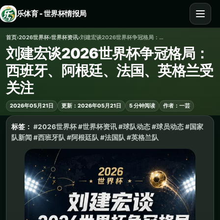
乐体育 - 世界杯情报局
首页
›
2026世界杯
›
世界杯资讯
›
刘建宏谈2026世界杯争冠格局：西班牙、阿根廷、法国、英格兰受关注
刘建宏谈2026世界杯争冠格局：
西班牙、阿根廷、法国、英格兰受
关注
2026年05月21日
更新：2026年05月21日
5 分钟阅读
作者：一芸
标签：
#2026世界杯 #世界杯资讯 #球队动态 #球员动态 #国家
队新闻 #西班牙队 #阿根廷队 #法国队 #英格兰队