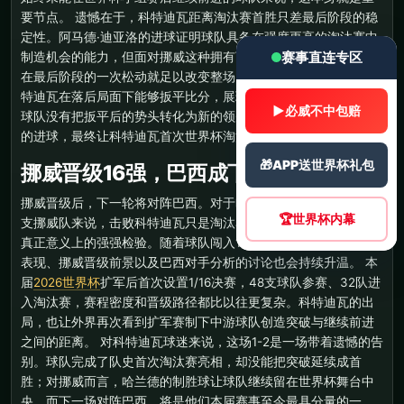
要节点。 遗憾在于，科特迪瓦距离淘汰赛首胜只差最后阶段的稳
定性。阿马德·迪亚洛的进球证明球队具备在强度更高的淘汰赛中
赛事直连专区
制造机会的能力，但面对挪威这种拥有顶级终结者的对手，防线
在最后阶段的一次松动就足以改变整场比赛。 从比赛内容看，科
特迪瓦在落后局面下能够扳平比分，展现出韧性；但在1-1之后，
▶
必威不中包赔
球队没有把扳平后的势头转化为新的领先机会。哈兰德第86分钟
的进球，最终让科特迪瓦首次世界杯淘汰赛经历停留在32强。
🎁
APP送世界杯礼包
挪威晋级16强，巴西成下一道关口
挪威晋级后，下一轮将对阵巴西。对于哈兰德、厄德高领衔的这
🏆
世界杯内幕
支挪威队来说，击败科特迪瓦只是淘汰赛第一步，面对巴西才是
真正意义上的强强检验。随着球队闯入16强，围绕哈兰德世界杯
表现、挪威晋级前景以及巴西对手分析的讨论也会持续升温。 本
届
2026世界杯
扩军后首次设置1/16决赛，48支球队参赛、32队进
入淘汰赛，赛程密度和晋级路径都比以往更复杂。科特迪瓦的出
局，也让外界再次看到扩军赛制下中游球队创造突破与继续前进
之间的距离。 对科特迪瓦球迷来说，这场1-2是一场带着遗憾的告
别。球队完成了队史首次淘汰赛亮相，却没能把突破延续成首
胜；对挪威而言，哈兰德的制胜球让球队继续留在世界杯舞台中
央，而下一场对阵巴西，将是他们本届赛事至今最具分量的一