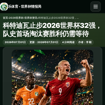
乐体育 - 世界杯情报局
首页
›
2026世界杯
›
世界杯资讯
›
科特迪瓦止步2026世界杯32强，队史首场淘汰赛胜利仍需等待
科特迪瓦止步2026世界杯32强，
队史首场淘汰赛胜利仍需等待
2026年07月01日
更新：2026年07月01日
4 分钟阅读
作者：李 毅