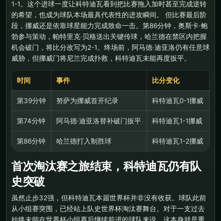
1-1。这个进球一度让科特迪瓦看到把比赛拖入加时甚至完成逆转
的希望，也成为球队本场最具代表性的进攻瞬间。 但比赛最后阶
段，挪威还是依靠球星能力完成致命一击。第86分钟，奥斯卡·鲍
勃参与策动，帕特里克·贝格送出关键传球，哈兰德在禁区内把握
机会破门，将比分改写为2-1。终场前，阿马德·迪亚洛仍有任意球
威胁，但挪威门将尼兰完成扑救，科特迪瓦未能再度扳平。
时间
事件
比分变化
第39分钟
努萨为挪威首开纪录
科特迪瓦0-1挪威
第74分钟
阿马德·迪亚洛替补破门扳平
科特迪瓦1-1挪威
第86分钟
哈兰德打入制胜球
科特迪瓦1-2挪威
首次淘汰赛之旅结束，科特迪瓦仍有队
史突破
虽然止步32强，但科特迪瓦本届世界杯并非没有收获。球队此前
从小组赛突围，已经站上队史世界杯淘汰赛舞台。对于一支过去
始终未能在世界杯小组赛后继续前进的球队来说，这本身就是重