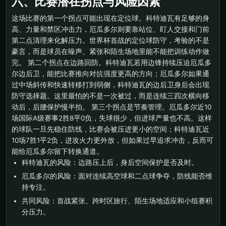
六、比赛潜在拐点与风险因素
这场比赛的第一个拐点可能出现在定位球。科特迪瓦有足够的身
高、力量和禁区冲击力，厄瓜多尔则要靠站位、盯人交接和门前
第二点清理来化解压力。世界杯首战的定位球防守，考验的不是
豪言，而是球员在噪声、紧张和陌生场地里能不能把训练动作做
完。 第二个拐点在边路回防。科特迪瓦若用边锋持续压迫厄瓜多
尔边后卫，能把比赛推向对抗强度更高的方向；厄瓜多尔如果通
过中场斜传和快速转移打到弱侧，科特迪瓦的边后卫身后会出现
防守选择题。这里最怕的不是一次被过，而是连续三四次横向移
动后，后腰保护慢半拍。 第三个拐点是节奏管理。厄瓜多尔近10
场国际A级赛事2胜8平0负，失球很少，但进球产量也不高。这样
的球队一旦先稳住防线，比赛会被压进更小的空间；科特迪瓦近
10场7胜1平2负，进攻火力更外放，但如果过早追求冲击，反而可
能给厄瓜多尔留下转换通道。
科特迪瓦的风险：边路压上后，身后空间保护是否及时。
厄瓜多尔的风险：面对连续高空球和二点球争夺，防线能否维
持专注。
共同风险：首战紧张、跨时区旅行、陌生场地适应和小组赛积
分压力。