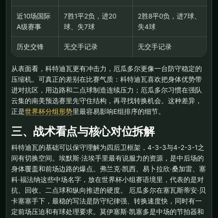
近10场国际
7胜1平2负，进20
2胜8平0负，进7球、
A级赛事
球、失7球
失4球
历史交锋
无交手记录
无交手记录
从表面看，科特迪瓦更有冲击力，厄瓜多尔更像一台防守稳定的
压缩机。可真正的差别在比赛气质：科特迪瓦喜欢把身体优势带
进对抗区，用边路和二点球制造连续压力；厄瓜多尔习惯在强队
云集的南美预选赛里先守住结构，再寻找转换机会。这种差异，
正是
世界杯分组形势
里最容易影响E组排序的细节。
三、战术看点与核心对位拆解
科特迪瓦的基础可以保守理解为四后卫框架，4-3-3与4-2-3-1之
间有切换空间。埃默斯·法埃手里最有说服力的资源，是中后场的
身体覆盖和前场边路的爆点。弗兰克·凯西、易卜拉欣·桑加雷、塞
科·福法纳这些中场名字，放在世界杯小组赛语境里，代表的是对
抗、回收、二点球和纵向推进的硬度。 厄瓜多尔在塞瓦斯蒂安·贝
卡塞塞手下，最稳的写法是防守纪律强、转换速度快，同时有一
定前场压迫和有球处理要求。莫伊塞斯·凯塞多是中场的节拍器和