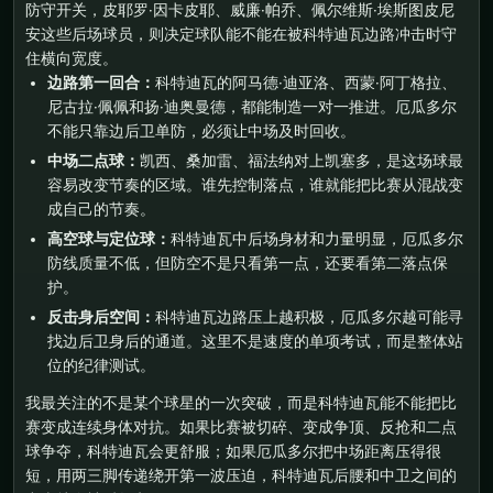
防守开关，皮耶罗·因卡皮耶、威廉·帕乔、佩尔维斯·埃斯图皮尼
安这些后场球员，则决定球队能不能在被科特迪瓦边路冲击时守
住横向宽度。
边路第一回合：
科特迪瓦的阿马德·迪亚洛、西蒙·阿丁格拉、
尼古拉·佩佩和扬·迪奥曼德，都能制造一对一推进。厄瓜多尔
不能只靠边后卫单防，必须让中场及时回收。
中场二点球：
凯西、桑加雷、福法纳对上凯塞多，是这场球最
容易改变节奏的区域。谁先控制落点，谁就能把比赛从混战变
成自己的节奏。
高空球与定位球：
科特迪瓦中后场身材和力量明显，厄瓜多尔
防线质量不低，但防空不是只看第一点，还要看第二落点保
护。
反击身后空间：
科特迪瓦边路压上越积极，厄瓜多尔越可能寻
找边后卫身后的通道。这里不是速度的单项考试，而是整体站
位的纪律测试。
我最关注的不是某个球星的一次突破，而是科特迪瓦能不能把比
赛变成连续身体对抗。如果比赛被切碎、变成争顶、反抢和二点
球争夺，科特迪瓦会更舒服；如果厄瓜多尔把中场距离压得很
短，用两三脚传递绕开第一波压迫，科特迪瓦后腰和中卫之间的