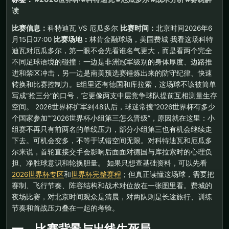
读
比赛信息：
科特迪瓦 VS 厄瓜多尔
比赛时间：
北京时间2026年6
月15日07:00
比赛场地：
林肯金融球场，美国费城 我看这场科特
迪瓦对厄瓜多尔，第一眼不会先看谁名气更大，而是看两个完全
不同足球语境的碰撞：一边是非洲冠军级别的身体厚度、边路推
进和禁区冲击，另一边是南美预选赛锤炼出来的防守纪律、快速
转换和比赛控制力。E组里还有德国和库拉索，这场球不该被简单
写成“抢三分”的口号，它更像两支中层竞争球队提前互相测量生存
空间。 2026世界杯扩军到48队后，球迷常搜“2026世界杯有多少
个国家参加”“2026世界杯小组第三怎么晋级”，原因就在这里：小
组赛不再只有前两名的单线压力，部分小组第三也有机会继续走
下去。可机会变多，不等于试错空间无限。对科特迪瓦和厄瓜多
尔来说，首轮直接交手会影响后面面对德国与库拉索时的心理负
担、净胜球意识和轮换胆量。 如果只想查基础资料，可以先看
2026世界杯专区
和
世界杯完整赛程
；但真正读懂这场球，需要把
赛制、飞行节奏、阵容结构和战术对位放在一张图里看。费城的
夜场比赛，对北京时间观众是清晨，对两队则是长途旅行、训练
节奏和首战压力叠在一起的考验。