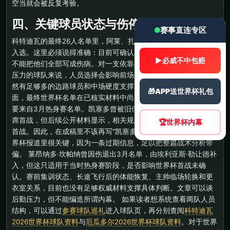
空当就会被反复考验。
四、关键球员状态与伤停隐患
赛事直连专区
科特迪瓦的最终26人名单里，阿莱、扎哈、博加、威利·博利没有
入选。这里必须说得准确：目前可确认的是“未进名单”或“落选”，
▶
必威不中包赔
不能把他们全部写成伤病。对一支依靠身体冲击和边路速度制造
压力的球队来说，人员选择会影响前场变化方式，但科特迪瓦仍
然有足够多的边路球员和中场硬度支撑比赛计划。 厄瓜多尔方
🎁
APP送世界杯礼包
面，最终世界杯名单在已核实材料中尚未完整确认，已有信息主
要来自3月热身赛名单。凯塞多曾被旧信息提到可能因纪律问题缺
席首战，但后续公开材料显示，相关规则调整后他可参加世界杯
🏆
世界杯内幕
首战。因此，在成稿里不该再写“凯塞多缺席首战”。这类细节在世
界杯报道里很关键，因为一条过期信息，足以把整篇战术分析带
偏。 莱昂纳多·坎帕纳曾因伤退出3月名单，由埃利亚斯·勒让德补
入，但这只适用于当时热身赛阶段，是否影响世界杯首战未确
认。赛前集训状态、长途飞行后的体能恢复、主帅临场轮换和更
衣室关系，目前也没有足够权威材料支撑具体判断。文章可以谈
后勤压力，但不能编造所谓内幕。 如果读者想系统查看两队人员
结构，可以通过
参赛球队巡礼
进入球队页，再分别查阅
科特迪瓦
2026世界杯球队资料
与
厄瓜多尔2026世界杯球队资料
。对于世界