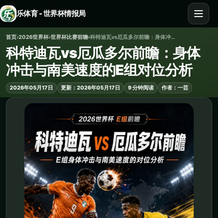
乐体育 - 世界杯情报局
首页
›
2026世界杯
›
世界杯比赛前瞻
›
科特迪瓦vs厄瓜多尔前瞻：身体冲击与南美速度的E组对位分析
科特迪瓦vs厄瓜多尔前瞻：身体
冲击与南美速度的E组对位分析
2026年05月17日
更新：2026年05月17日
9 分钟阅读
作者：一芸