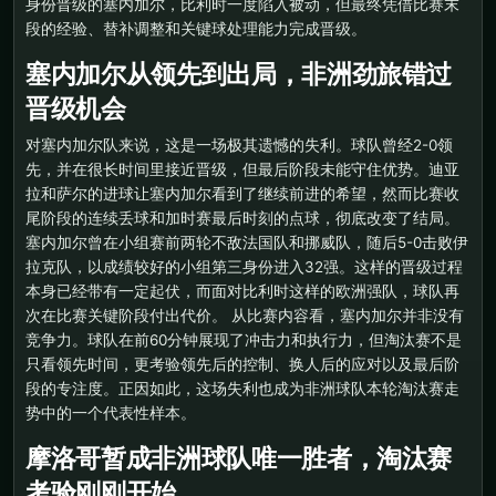
身份晋级的塞内加尔，比利时一度陷入被动，但最终凭借比赛末
段的经验、替补调整和关键球处理能力完成晋级。
塞内加尔从领先到出局，非洲劲旅错过
晋级机会
对塞内加尔队来说，这是一场极其遗憾的失利。球队曾经2-0领
先，并在很长时间里接近晋级，但最后阶段未能守住优势。迪亚
拉和萨尔的进球让塞内加尔看到了继续前进的希望，然而比赛收
尾阶段的连续丢球和加时赛最后时刻的点球，彻底改变了结局。
塞内加尔曾在小组赛前两轮不敌法国队和挪威队，随后5-0击败伊
拉克队，以成绩较好的小组第三身份进入32强。这样的晋级过程
本身已经带有一定起伏，而面对比利时这样的欧洲强队，球队再
次在比赛关键阶段付出代价。 从比赛内容看，塞内加尔并非没有
竞争力。球队在前60分钟展现了冲击力和执行力，但淘汰赛不是
只看领先时间，更考验领先后的控制、换人后的应对以及最后阶
段的专注度。正因如此，这场失利也成为非洲球队本轮淘汰赛走
势中的一个代表性样本。
摩洛哥暂成非洲球队唯一胜者，淘汰赛
考验刚刚开始