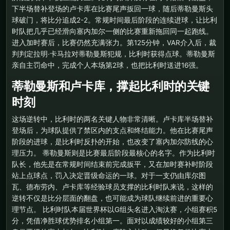
下半场替补登场的卢卡库在比赛尾声扳回一球，随后蒂勒曼斯头
球破门，将比分追成2-2。常规时间最后阶段的连续进球，让比利
时队把几乎已经滑向塞内加尔一侧的比赛重新拖回同一起跑线。
进入加时赛后，比赛仍然充满张力。第125分钟，VAR介入后，裁
判判定拉明·卡马拉对蒂勒曼斯犯规，比利时获得点球。蒂勒曼斯
亲自主罚命中，完成个人本场第2球，也把比利时送进16强。
蒂勒曼斯和卢卡库，撑起比利时的关键
时刻
这场逆转中，比利时的两名关键人物非常清晰。卢卡库半场替补
登场后，为球队提供了禁区内的支点和终结能力。他在比赛尾声
阶段的进球，是比利时反扑的开始，也改变了塞内加尔防线的心
理压力。 蒂勒曼斯则是比赛最后阶段最核心的名字。作为比利时
队长，他先是在常规时间结束前完成扳平，又在加时赛补时阶段
站上点球点，罚入决定晋级命运的一球。对于一支仍由库尔图
瓦、德布劳内、卢卡库等经验球员支撑的比利时队来说，这样的
逆转不仅是比分层面的翻盘，也可能成为球队继续前进的重要心
理节点。 比利时队本届世界杯以G组头名进入淘汰赛，小组赛积5
分，凭借净胜球优势排名小组第一。面对以成绩较好的小组第三