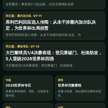
全军覆没！摩洛哥0-2负法国，10支非洲球队全部
同主题：塞内加尔队 · 07-11
库利巴利回应选人传闻：从未干涉塞内加尔队决
定，为世界杯出局担责
库利巴利回应选人传闻：从未干涉塞内加尔队决定，为
同主题：摩洛哥队 · 07-12
大巴黎球员1/4决赛表现：登贝莱破门、杜埃助攻，
5人晋级2026世界杯四强
大巴黎球员1/4决赛表现：登贝莱破门、杜埃助攻，
专题
赛程
2026世界杯专区
世界杯完整赛程
查看世界杯赛程、球队、分组和专
查看小组赛、淘汰赛和决赛时间安
题内容。
排。
球队
分组