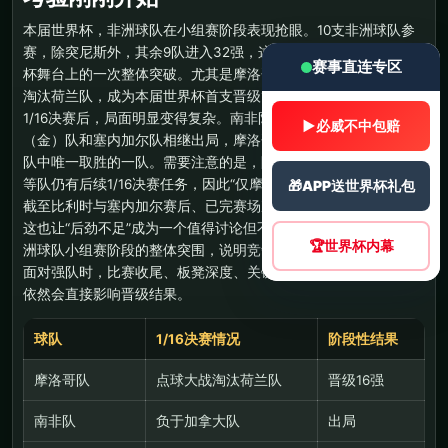
本届世界杯，非洲球队在小组赛阶段表现抢眼。10支非洲球队参
赛，除突尼斯外，其余9队进入32强，这已经是非洲足球在世界
赛事直连专区
杯舞台上的一次整体突破。尤其是摩洛哥队，此前通过点球大战
淘汰荷兰队，成为本届世界杯首支晋级16强的非洲球队。 但进入
1/16决赛后，局面明显变得复杂。南非队、科特迪瓦队、刚果
▶
必威不中包赔
（金）队和塞内加尔队相继出局，摩洛哥暂时成为已完赛非洲球
队中唯一取胜的一队。需要注意的是，阿尔及利亚、埃及、加纳
等队仍有后续1/16决赛任务，因此“仅摩洛哥取胜”更准确地说，是
🎁
APP送世界杯礼包
截至比利时与塞内加尔赛后、已完赛场次范围内的阶段性结果。
这也让“后劲不足”成为一个值得讨论但不能过度下结论的话题。非
🏆
世界杯内幕
洲球队小组赛阶段的整体突围，说明竞争力已经提升；但淘汰赛
面对强队时，比赛收尾、板凳深度、关键判罚应对和大赛经验，
依然会直接影响晋级结果。
球队
1/16决赛情况
阶段性结果
摩洛哥队
点球大战淘汰荷兰队
晋级16强
南非队
负于加拿大队
出局